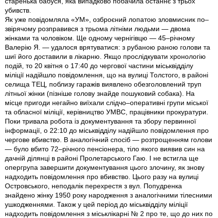
старенька бабуся, яка випадково побачила останнє з трьох
убивств.
Як уже повідомляла «УМ», озброєний лопатою зловмисник по–
звірячому розправився з трьома літніми людьми — двома
жінками та чоловіком. Ще одному чернігівцю — 45–річ­ному
Валерію Я. — удалося врятуватися: з рубаною раною голови та
шиї його доставили в лікарню. Якщо прослідкувати хронологію
подій, то 20 квітня о 17:40 до чергової частини міськвідділу
міліції надійшло повідомлення, що на вулиці Толстого, в районі
селища ТЕЦ, поблизу гаражів виявлено обезголовлений труп
літньої жінки (пізніше голову знайде пошуковий собака). На
місце пригоди негайно виїхали слідчо–оперативні групи міської
та обласної міліції, керівництво УМВС, працівники прокуратури.
Поки тривала робота із документування та збору первинної
інформації, о 22:10 до міськ­відділу надійшло повідомлення про
чергове вбивство. В аналогічний спосіб — розтрощенням голови
— було вбито 72–річного пенсіонера, тіло якого виявив син на
дачній ділянці в районі Пролетарського Гаю. І не встигла ще
опергрупа завершити документування цього злочину, як знову
надходить повідомлення про вбивство. Цього разу на вулиці
Островського, неподалік перехрестя з вул. Попудренка
знайдено жінку 1950 року народження з аналогічними тілесними
ушкодженнями. Також у цей період до міськвідділу міліції
надходить повідомлення з міськлікарні № 2 про те, що до них по