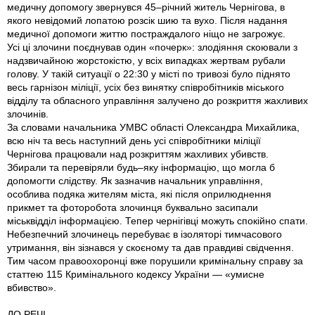
медичну допомогу звернувся 45–річний житель Чернігова, в
якого невідомий лопатою розсік шию та вухо. Після надання
медичної допомоги життю постраждалого ніщо не загрожує.
Усі ці злочини поєднував один «почерк»: злодіяння скоювали з
надзвичайною жорстокістю, у всіх випадках жертвам рубали
голову. У такій ситуації о 22:30 у місті по тривозі було піднято
весь гарнізон міліції, усіх без винятку співробітників міського
відділу та обласного управління залучено до розкриття жахливих
злочинів.
За словами начальника УМВС області Олександра Михайлика,
всю ніч та весь наступний день усі співробітники міліції
Чернігова працювали над розкриттям жахливих убивств.
Збирали та перевіряли будь–яку інформацію, що могла б
допомогти слідству. Як зазначив начальник управління,
особлива подяка жителям міста, які після оприлюднення
прикмет та фоторобота злочинця буквально засипали
міськвідділ інформацією. Тепер чернігівці можуть спокійно спати.
Небезпечний злочинець перебуває в ізоляторі тимчасового
утримання, він зізнався у скоєному та дав правдиві свідчення.
Тим часом правоохоронці вже порушили кримінальну справу за
статтею 115 Кримінального кодексу України — «умисне
вбивство».
ДО РЕЧІ