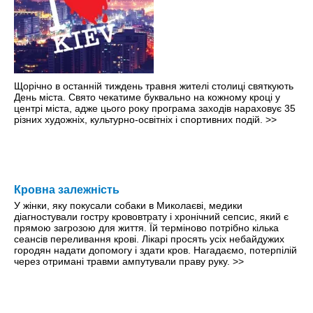
Щорічно в останній тиждень травня жителі столиці святкують
День міста. Свято чекатиме буквально на кожному кроці y
центрі міста, адже цього року програма заходів нараховує 35
різних художніх, культурно-освітніх і спортивних подій.
>>
Кровна залежність
У жінки, яку покусали собаки в Миколаєві, медики
діагностували гостру крововтрату і хронічний сепсис, який є
прямою загрозою для життя. Їй терміново потрібно кілька
сеансів переливання крові. Лікарі просять усіх небайдужих
городян надати допомогу і здати кров. Нагадаємо, потерпілій
через отримані травми ампутували праву руку.
>>