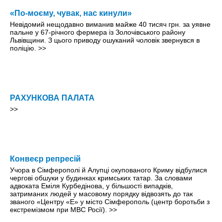
«По-моєму, чувак, нас кинули»
Невідомий нещодавно виманив майже 40 тисяч грн. за уявне
пальне у 67-річного фермера із Золочівського району
Львівщини. З цього приводу ошуканий чоловік звернувся в
поліцію.
>>
РАХУНКОВА ПАЛАТА
>>
Конвеєр репресій
Учора в Сімферополі й Алупці окупованого Криму відбулися
чергові обшуки у будинках кримських татар. За словами
адвоката Еміля Курбедінова, у більшості випадків,
затриманих людей у масовому порядку відвозять до так
званого «Центру «Е» у місто Сімферополь (центр боротьби з
екстремізмом при МВС Росії).
>>