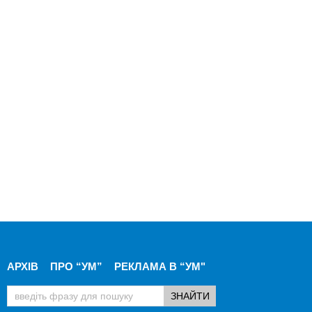
АРХІВ
ПРО “УМ”
РЕКЛАМА В “УМ"