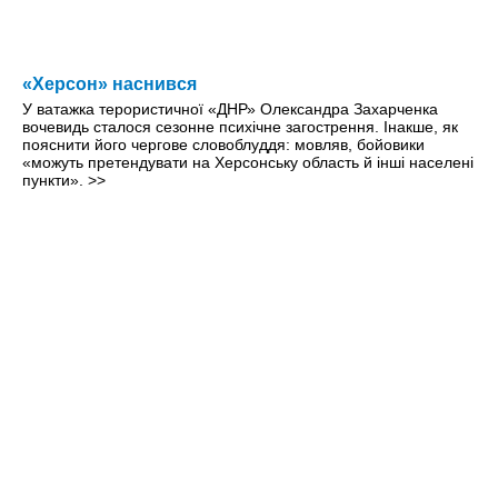
«Херсон» наснився
У ватажка терористичної «ДНР» Олександра Захарченка
вочевидь сталося сезонне психічне загострення. Інакше, як
пояснити його чергове словоблуддя: мовляв, бойовики
«можуть претендувати на Херсонську область й інші населені
пункти».
>>