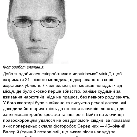
Фоторобот злочинця.
Доба знадобилася співробітникам чернігівської міліції, щоб
затримати 21–річного молодика, підозрюваного в серії
жорстоких убивств. Як виявилося, він мешкав неподалік від
місця, де було скоєно перше вбивство, раніше судимий за
вживання наркотиків, ніде не працює, без певного роду занять.
У його квартирі було знайдено та вилучено речові докази, які
доводили його причетність до скоєння злочинів: лопата, одяг,
заплямовані кров’ю кросівки та інші речі. Вийти на злочинця
правоохоронцям удалося не без допомоги свідків, за показами
яких попередньо склали фоторобот. Серед них — 45–річний
Валерій (єдиний потерпілий, що вижив після нападу) та