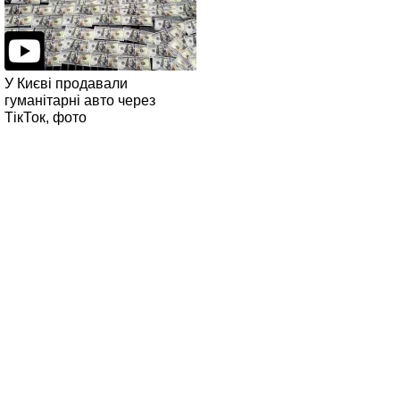
У Києві продавали
гуманітарні авто через
ТікТок, фото