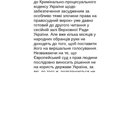
до Кримінально-процесуального
кодексу України щодо
забезпечення засудженим за
особливо тяжкі злочини права на
правосудний вирок» уже давно
готовий до другого читання у
сесійній залі Верховної Ради
України. Але вже кілька місяців у
народних обранців руки не
доходять до того, щоб поставити
його на вирішальне голосування.
Незважаючи на те, що
Європейський суд з прав людини
послідовно виносить рішення не
на користь держави Україна, за
які, до того ж, розплачуються не
судді, а ми, платники податків.
>>