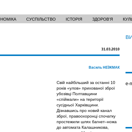
ОНОМІКА
СУСПІЛЬСТВО
ІСТОРІЯ
ЗДОРОВ'Я
КУЛ
В
31.03.2010
Василь НЕЇЖМАК
Свій найбільший за останні 10
e-m
років «улов» прихованої зброї
убозівці Полтавщини
«спіймали» на території
сусідньої Харківщини.
Дізнавшись про новий канал
зброї, правоохоронці спочатку
простежили шлях багнет–ножа
до автомата Калашникова,