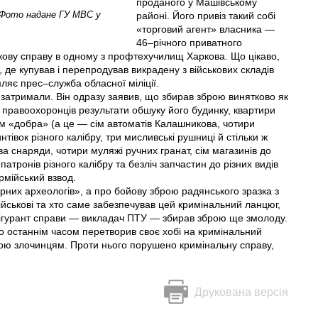
проданого у Машівському
(Фото надане ГУ МВС у
районі. Його привіз такий собі
«торговий агент» власника —
46–річного приватного
ькову справу в одному з профтехучилищ Харкова. Що цікаво,
, де купував і перепродував викрадену з військових складів
ляє прес–служба обласної міліції.
 затримали. Він одразу заявив, що збирав зброю винятково як
и правоохоронців результати обшуку його будинку, квартири
м «добра» (а це — сім автоматів Калашникова, чотири
интівок різного калібру, три мисливські рушниці й стільки ж
ва снаряди, чотири муляжі ручних гранат, сім магазинів до
патронів різного калібру та безліч зап­частин до різних видів
рмійський взвод.
орних археологів», а про бойову зброю радянського зразка з
військові та хто саме забезпечував цей кримінальний ланцюг,
 фігурант справи — викладач ПТУ — збирав зброю ще змолоду.
о останнім часом перетворив своє хобі на кримінальний
брою злочинцям. Проти нього порушено кримінальну справу,
Друкована версія