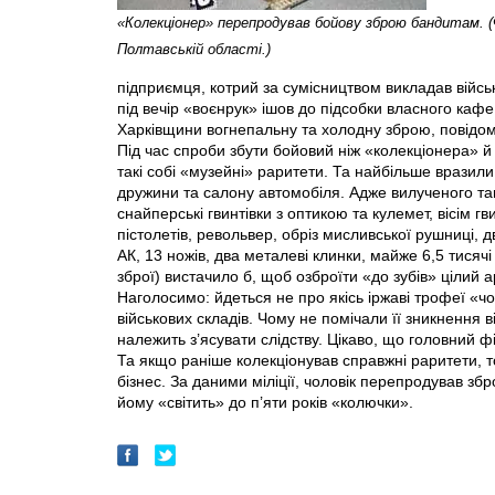
«Колекціонер» перепродував бойову зброю бандитам. 
Полтавській області.)
підприємця, котрий за сумісництвом викладав війс
під вечір «воєнрук» ішов до підсобки власного кафе
Харківщини вогнепальну та холодну зброю, повідом
Під час спроби збути бойовий ніж «колекціонера» й
такі собі «музейні» раритети. Та найбільше вразил
дружини та салону автомобіля. Адже вилученого та
снайперські гвинтівки з оптикою та кулемет, вісім гв
пістолетів, револьвер, обріз мисливської рушниці, д
АК, 13 ножів, два металеві клинки, майже 6,5 тисячі 
зброї) вистачило б, щоб озброїти «до зубів» цілий а
Наголосимо: йдеться не про якісь іржаві трофеї «ч
військових складів. Чому не помічали її зникнення 
належить з’ясувати слідству. Цікаво, що головний
Та якщо раніше колекціонував справжні раритети, т
бізнес. За даними міліції, чоловік перепродував з
йому «світить» до п’яти років «колючки».