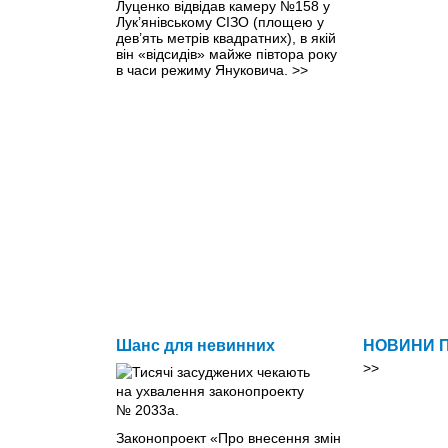
Луценко відвідав камеру №158 у
Лук’янівському СІЗО (площею у
дев’ять метрів квадратних), в якій
він «відсидів» майже півтора року
в часи режиму Януковича.
>>
Шанс для невинних
НОВИНИ 
>>
Законопроект «Про внесення змін