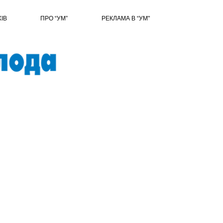
ХІВ
ПРО “УМ”
РЕКЛАМА В “УМ"