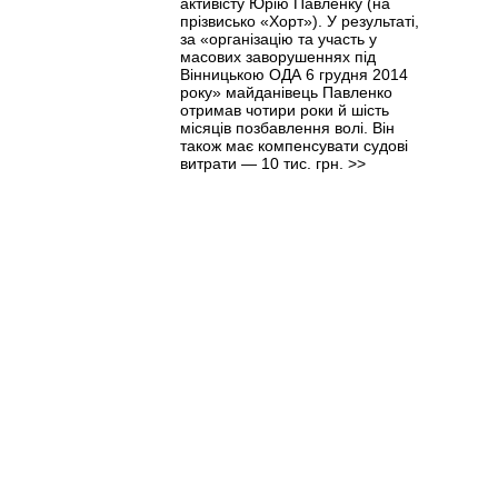
активісту Юрію Павленку (на
прізвисько «Хорт»). У результаті,
за «організацію та участь у
масових заворушеннях під
Вінницькою ОДА 6 грудня 2014
року» майданівець Павленко
отримав чотири роки й шість
місяців позбавлення волі. Він
також має компенсувати судові
витрати — 10 тис. грн.
>>