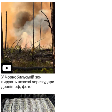
У Чорнобильській зоні
вирують пожежі через удари
дронів рф, фото