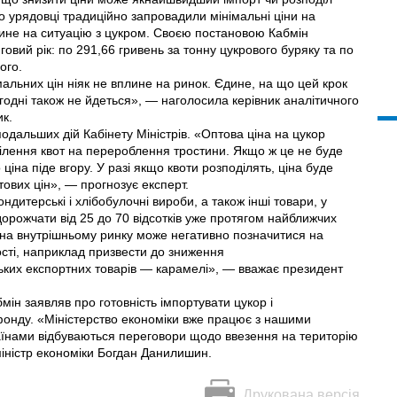
го урядовці традиційно запровадили мінімальні ціни на
плине на ситуацію з цукром. Своєю постановою Кабмін
говий рік: по 291,66 гривень за тонну цукрового буряку та по
ого.
альних цін ніяк не вплине на ринок. Єдине, на що цей крок
годні також не йдеться», — наголосила керівник аналітичного
ик.
одальших дій Кабінету Міністрів. «Оптова ціна на цукор
оділення квот на перероблення тростини. Якщо ж це не буде
іна піде вгору. У разі якщо квоти розподілять, ціна буде
тових цін», — прогнозує експерт.
дитерські і хлібобулочні вироби, а також інші товари, у
орожчати від 25 до 70 відсотків уже протягом найближчих
ки на внутрішньому ринку може негативно позначитися на
сті, наприклад призвести до зниження
ьких експортних товарів — карамелі», — вважає президент
мін заявляв про готовність імпортувати цукор і
фонду. «Міністерство економіки вже працює з нашими
раїнами відбуваються переговори щодо ввезення на територію
міністр економіки Богдан Данилишин.
Друкована версія