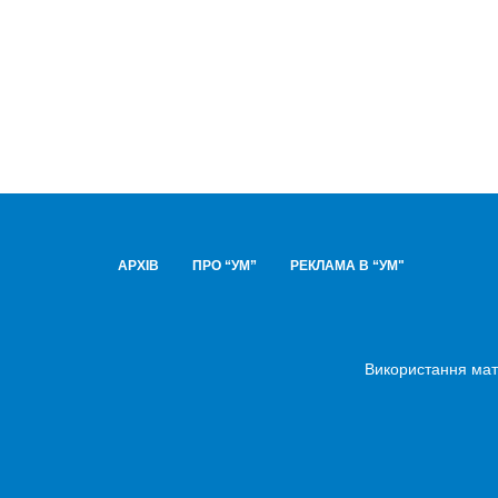
АРХІВ
ПРО “УМ”
РЕКЛАМА В “УМ"
Використання мате