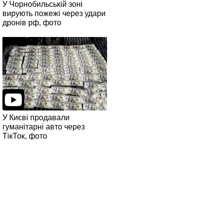
У Чорнобильській зоні
вирують пожежі через удари
дронів рф, фото
У Києві продавали
гуманітарні авто через
ТікТок, фото