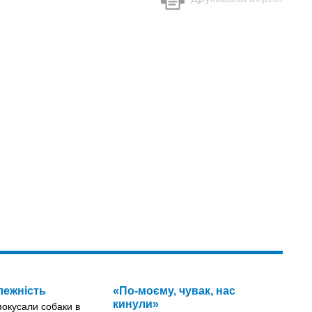
лежність
«По-моєму, чувак, нас
кинули»
 покусали собаки в