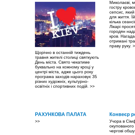
Миколаєві, м
гостру крово
сепсис, яки
для життя. Ї
кілька сеанс
Лікарі прося
городян нада
кров. Нагада
отримані тр
праву руку.
>
Щорічно в останній тиждень
травня жителі столиці святкують
День міста. Свято чекатиме
буквально на кожному кроці y
центрі міста, адже цього року
програма заходів нараховує 35
різних художніх, культурно-
освітніх і спортивних подій.
>>
РАХУНКОВА ПАЛАТА
Конвеєр р
>>
Учора в Сім
окупованого
чергові обшу