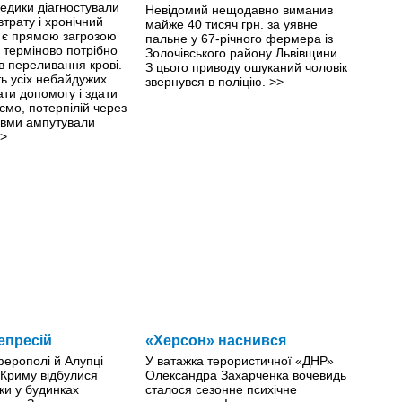
едики діагностували
Невідомий нещодавно виманив
втрату і хронічний
майже 40 тисяч грн. за уявне
й є прямою загрозою
пальне у 67-річного фермера із
й терміново потрібно
Золочівського району Львівщини.
ів переливання крові.
З цього приводу ошуканий чоловік
ть усіх небайдужих
звернувся в поліцію.
>>
ти допомогу і здати
ємо, потерпілій через
авми ампутували
>
епресій
«Херсон» наснився
ферополі й Алупці
У ватажка терористичної «ДНР»
 Криму відбулися
Олександра Захарченка вочевидь
ки у будинках
сталося сезонне психічне