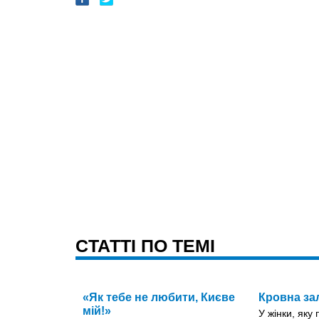
CТАТТІ ПО ТЕМІ
«Як тебе не любити, Києве
Кровна за
мій!»
У жінки, яку