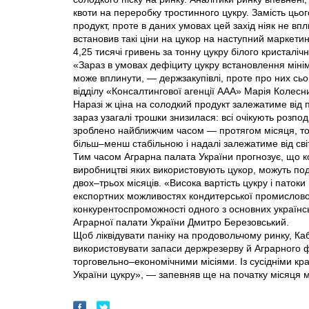
квоти на переробку тростинного цукру. Замість цьо
продукт, проте в даних умовах цей захід ніяк не в
встановив такі ціни на цукор на наступний маркетин
4,25 тисячі гривень за тонну цукру білого кристалічн
«Зараз в умовах дефіциту цукру встановлення мінім
може вплинути, — держзакупівлі, проте про них сьо
відділу «Консалтингової агенції ААА» Марія Колесн
Наразі ж ціна на солодкий продукт залежатиме від п
зараз узагалі трошки знизилася: всі очікують розп
зроблено най­ближчим часом — протягом місяця, то ц
більш–менш стабільною і надалі залежатиме від сві
Тим часом Аграрна палата України прогнозує, що кон
виробництві яких використовують цукор, можуть под
двох–трьох місяців. «Висока вартість цукру і пато
експортних можливостях кондитерської промислово
конкурентоспроможності одного з основних українс
Аграрної палати України Дмитро Березовський.
Щоб ліквідувати паніку на продовольчому ринку, Каб
використовувати запаси держрезерву й Аграрного 
торговельно–економічними місіями. Із сусідніми к
України цукру», — запевняв ще на початку місяця 