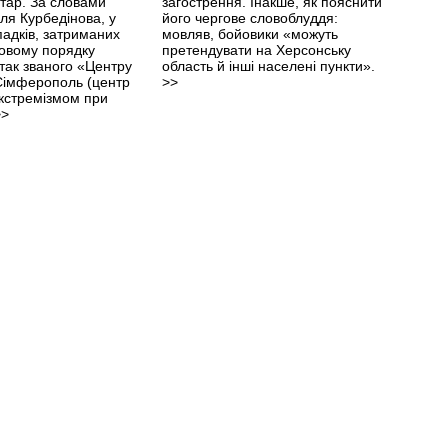
тар. За словами
загострення. Інакше, як пояснити
ля Курбедінова, у
його чергове словоблуддя:
падків, затриманих
мовляв, бойовики «можуть
овому порядку
претендувати на Херсонську
 так званого «Центру
область й інші населені пункти».
 Сімферополь (центр
>>
екстремізмом при
>>