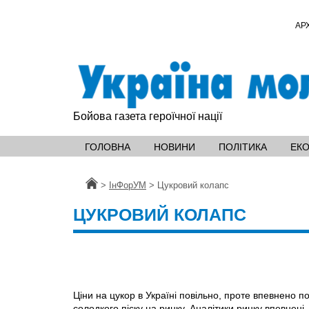
АР
Бойова газета героїчної нації
ГОЛОВНА
НОВИНИ
ПОЛІТИКА
ЕК
Головна
>
ІнФорУМ
>
Цукровий колапс
ЦУКРОВИЙ КОЛАПС
Ціни на цукор в Україні повільно, проте впевнено п
солодкого піску на ринку. Аналітики ринку впевнен