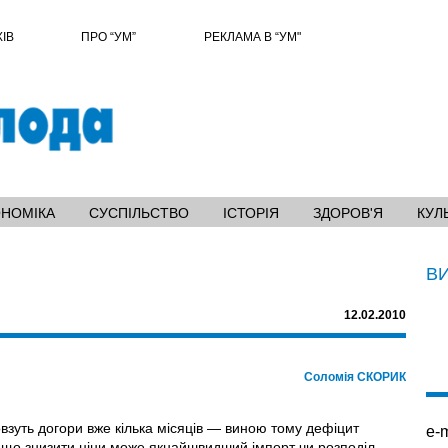
ХІВ
ПРО “УМ”
РЕКЛАМА В “УМ"
ОНОМІКА
СУСПІЛЬСТВО
ІСТОРІЯ
ЗДОРОВ'Я
КУЛ
В
12.02.2010
Соломія СКОРИК
овзуть догори вже кілька місяців — виною тому дефіцит
e-m
і, що знизити ціни може якнайшвидший імпорт чи розподіл