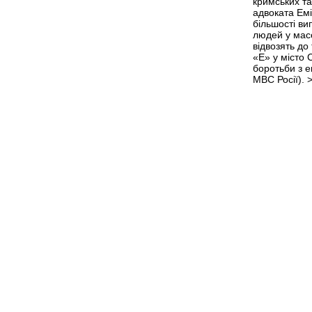
кримських та
адвоката Емі
більшості ви
людей у мас
відвозять до
«Е» у місто
боротьби з 
МВС Росії).