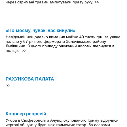
через отримані травми ампутували праву руку.
>>
«По-моєму, чувак, нас кинули»
Невідомий нещодавно виманив майже 40 тисяч грн. за уявне
пальне у 67-річного фермера із Золочівського району
Львівщини. З цього приводу ошуканий чоловік звернувся в
поліцію.
>>
РАХУНКОВА ПАЛАТА
>>
Конвеєр репресій
Учора в Сімферополі й Алупці окупованого Криму відбулися
чергові обшуки у будинках кримських татар. За словами