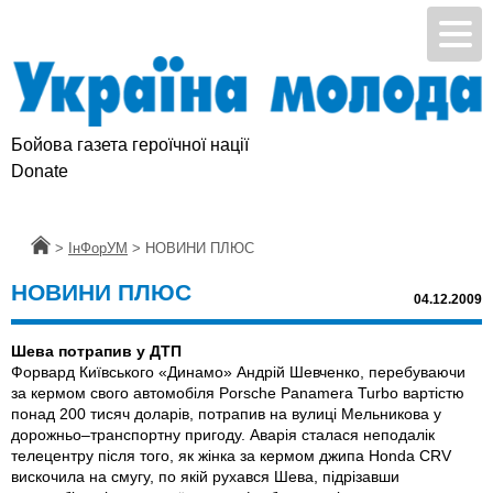
Бойова газета героїчної нації
Donate
Головна
>
ІнФорУМ
>
НОВИНИ ПЛЮС
НОВИНИ ПЛЮС
04.12.2009
Шева потрапив у ДТП
Форвард Київського «Динамо» Андрій Шевченко, перебуваючи
за кермом свого автомобіля Porsche Panamera Turbo вартістю
понад 200 тисяч доларів, потрапив на вулиці Мельникова у
дорожньо–транспортну пригоду. Аварія сталася неподалік
телецентру після того, як жінка за кермом джипа Honda CRV
вискочила на смугу, по якій рухався Шева, підрізавши