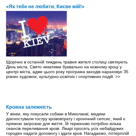
«Як тебе не любити, Києве мій!»
Щорічно в останній тиждень травня жителі столиці святкують
День міста. Свято чекатиме буквально на кожному кроці y
центрі міста, адже цього року програма заходів нараховує 35
різних художніх, культурно-освітніх і спортивних подій.
>>
Кровна залежність
У жінки, яку покусали собаки в Миколаєві, медики
діагностували гостру крововтрату і хронічний сепсис, який є
прямою загрозою для життя. Їй терміново потрібно кілька
сеансів переливання крові. Лікарі просять усіх небайдужих
городян надати допомогу і здати кров. Нагадаємо, потерпілій