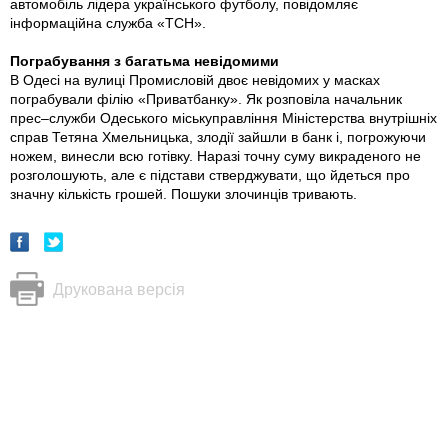
автомобіль лідера українського футболу, повідомляє
інформаційна служба «ТСН».
Пограбування з багатьма невідомими
В Одесі на вулиці Промисловій двоє невідомих у масках
пограбували філію «Приватбанку». Як розповіла начальник
прес–служби Одеського міськуправління Міністерства внутрішніх
справ Тетяна Хмельницька, злодії зайшли в банк і, погрожуючи
ножем, винесли всю готівку. Наразі точну суму викраденого не
розголошують, але є підстави стверджувати, що йдеться про
значну кількість грошей. Пошуки злочинців тривають.
Друкована версія