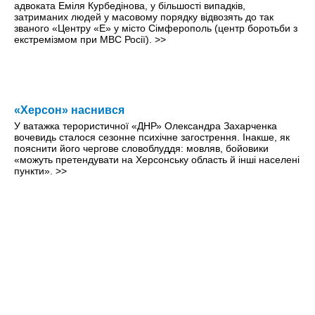
адвоката Еміля Курбедінова, у більшості випадків,
затриманих людей у масовому порядку відвозять до так
званого «Центру «Е» у місто Сімферополь (центр боротьби з
екстремізмом при МВС Росії).
>>
«Херсон» наснився
У ватажка терористичної «ДНР» Олександра Захарченка
вочевидь сталося сезонне психічне загострення. Інакше, як
пояснити його чергове словоблуддя: мовляв, бойовики
«можуть претендувати на Херсонську область й інші населені
пункти».
>>