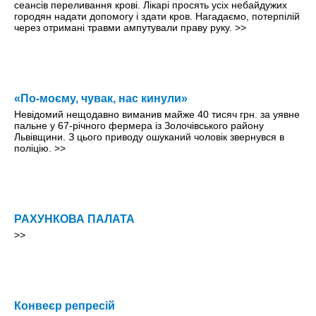
сеансів переливання крові. Лікарі просять усіх небайдужих
городян надати допомогу і здати кров. Нагадаємо, потерпілій
через отримані травми ампутували праву руку.
>>
«По-моєму, чувак, нас кинули»
Невідомий нещодавно виманив майже 40 тисяч грн. за уявне
пальне у 67-річного фермера із Золочівського району
Львівщини. З цього приводу ошуканий чоловік звернувся в
поліцію.
>>
РАХУНКОВА ПАЛАТА
>>
Конвеєр репресій