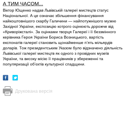
А ТИМ ЧАСОМ...
Віктор Ющенко надав Львівській галереї мистецтв статус
Національної. А це означає збільшення фінансування
найкоштовнішого скарбу Галичини — найпотужнішого музею
Західної України, експозицію котрого оцінюють дорожче від
«Криворіжсталі». За оцінками творця Галереї і її беззмінного
керівника Героя України Бориса Возницького, вартість
експонатів галереї становить щонайменше п’ять мільярдів
доларів. Тож президентським Указом було відзначено діяльність
Львівської галереї мистецтв як одного з провідних музеїв
України, та високу місію її працівників у збереженні та
популяризації об’єктів культурної спадщини.
Друкована версія