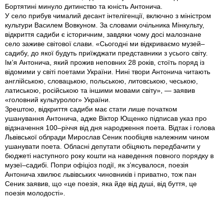
Бортятині минуло дитинство та юність Антонича.
У село прибув чималий десант інтелігенції, включно з міністром
культури Василем Вовкуном. За словами очільника Мінкульту,
відкриття садиби є історичним, завдяки чому досі малознане
село заживе світової слави. «Сьогодні ми відкриваємо музей–
садибу, до якої будуть приїжджати представники з усього світу.
Ім’я Антонича, який прожив неповних 28 років, стоїть поряд із
відомими у світі поетами України. Нині твори Антонича читають
англійською, словацькою, польською, литовською, чеською,
латиською, російською та іншими мовами світу», — заявив
«головний культуролог» України.
Зрештою, відкриття садиби має стати лише початком
ушанування Антонича, адже Віктор Ющенко підписав указ про
відзначення 100–річчя від дня народження поета. Відтак і голова
Львівської облради Мирослав Сеник пообіцяв належним чином
ушанувати поета. Обласні депутати обіцяють передбачити у
бюджеті наступного року кошти на наведення повного порядку в
музеї–садибі. Попри офіціоз події, як з’ясувалося, поезія
Антонича хвилює львівських чиновників і приватно, тож пан
Сеник заявив, що «це поезія, яка йде від душі, від буття, це
поезія молодості».