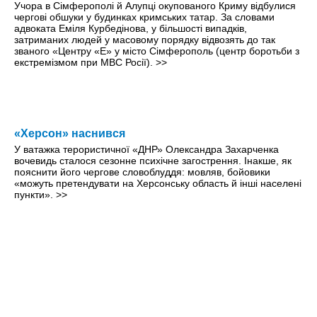
Учора в Сімферополі й Алупці окупованого Криму відбулися
чергові обшуки у будинках кримських татар. За словами
адвоката Еміля Курбедінова, у більшості випадків,
затриманих людей у масовому порядку відвозять до так
званого «Центру «Е» у місто Сімферополь (центр боротьби з
екстремізмом при МВС Росії).
>>
«Херсон» наснився
У ватажка терористичної «ДНР» Олександра Захарченка
вочевидь сталося сезонне психічне загострення. Інакше, як
пояснити його чергове словоблуддя: мовляв, бойовики
«можуть претендувати на Херсонську область й інші населені
пункти».
>>