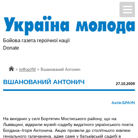
Бойова газета героїчної нації
Donate
Головна
>
ІнФорУМ
>
Вшанований Антонич
ВШАНОВАНИЙ АНТОНИЧ
27.10.2009
Антін БРАУН
На вихідних у селі Бортятин Мостиського району, що на
Львівщині, відкрили музей–садибу видатного українського поета
Богдана–Ігоря Антонича. Акцію провели до столітнього ювілею
геніального галичанина, адже саме у батьківській садибі в