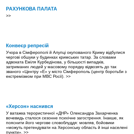
РАХУНКОВА ПАЛАТА
>>
Конвеєр репресій
Учора в Сімферополі й Алупці окупованого Криму відбулися
чергові обшуки у будинках кримських татар. За словами
адвоката Еміля Курбедінова, у більшості випадків,
затриманих людей у масовому порядку відвозять до так
званого «Центру «Е» у місто Сімферополь (центр боротьби з
екстремізмом при МВС Росії).
>>
«Херсон» наснився
У ватажка терористичної «ДНР» Олександра Захарченка
вочевидь сталося сезонне психічне загострення. Інакше, як
пояснити його чергове словоблуддя: мовляв, бойовики
«можуть претендувати на Херсонську область й інші населені
пункти».
>>