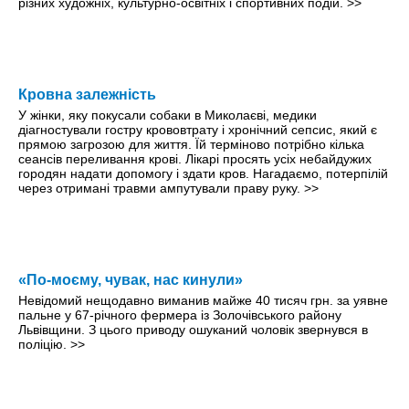
різних художніх, культурно-освітніх і спортивних подій.
>>
Кровна залежність
У жінки, яку покусали собаки в Миколаєві, медики
діагностували гостру крововтрату і хронічний сепсис, який є
прямою загрозою для життя. Їй терміново потрібно кілька
сеансів переливання крові. Лікарі просять усіх небайдужих
городян надати допомогу і здати кров. Нагадаємо, потерпілій
через отримані травми ампутували праву руку.
>>
«По-моєму, чувак, нас кинули»
Невідомий нещодавно виманив майже 40 тисяч грн. за уявне
пальне у 67-річного фермера із Золочівського району
Львівщини. З цього приводу ошуканий чоловік звернувся в
поліцію.
>>