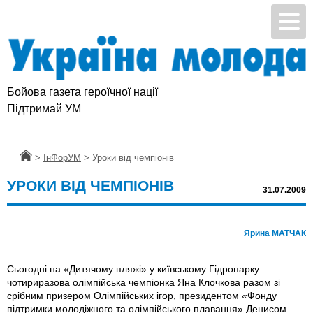
Бойова газета героїчної нації
Підтримай УМ
Головна
>
ІнФорУМ
>
Уроки від чемпіонів
УРОКИ ВІД ЧЕМПІОНІВ
31.07.2009
Ярина МАТЧАК
Сьогодні на «Дитячому пляжі» у київському Гідропарку
чотириразова олімпійська чемпіонка Яна Клочкова разом зі
срібним призером Олімпійських ігор, президентом «Фонду
підтримки молодіжного та олімпійського плавання» Денисом