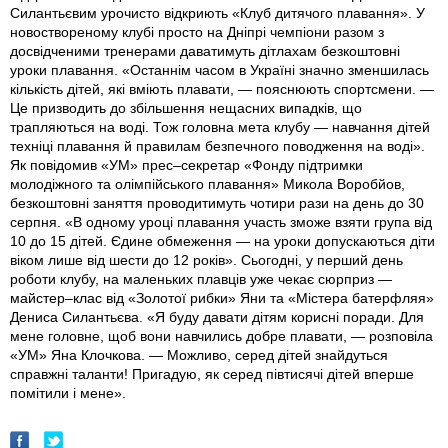
Силантьєвим урочисто відкриють «Клуб дитячого плавання». У
новоствореному клубі просто на Дніпрі чемпіони разом з
досвідченими тренерами даватимуть дітлахам безкоштовні
уроки плавання. «Останнім часом в Україні значно зменшилась
кількість дітей, які вміють плавати, — пояснюють спортсмени. —
Це призводить до збільшення нещасних випадків, що
трапляються на воді. Тож головна мета клубу — навчання дітей
техніці плавання й правилам безпечного поводження на воді».
Як повідомив «УМ» прес–секретар «Фонду підтримки
молодіжного та олімпійського плавання» Микола Воробйов,
безкоштовні заняття проводитимуть чотири рази на день до 30
серпня. «В одному уроці плавання участь зможе взяти група від
10 до 15 дітей. Єдине обмеження — на уроки допускаються діти
віком лише від шести до 12 років». Сьогодні, у перший день
роботи клубу, на маленьких плавців уже чекає сюрприз —
майстер–клас від «Золотої рибки» Яни та «Містера батерфляя»
Дениса Силантьєва. «Я буду давати дітям корисні поради. Для
мене головне, щоб вони навчились добре плавати, — розповіла
«УМ» Яна Клочкова. — Можливо, серед дітей знайдуться
справжні таланти! Пригадую, як серед півтисячі дітей вперше
помітили і мене».