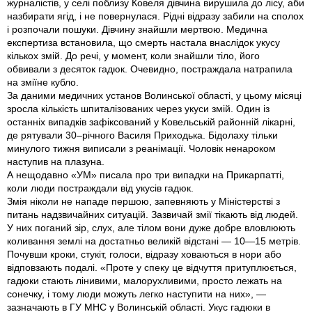
журналістів, у селі поблизу Ковеля дівчина вирушила до лісу, аби
назбирати ягід, і не повернулася. Рідні відразу забили на сполох
і розпочали пошуки. Дівчину знайшли мертвою. Медична
експертиза встановила, що смерть настала внаслідок укусу
кількох змій. До речі, у момент, коли знайшли тіло, його
обвивали з десяток гадюк. Очевидно, постраждала натрапила
на зміїне кубло.
За даними медичних установ Волинської області, у цьому місяці
зросла кількість шпиталізованих через укуси змій. Один із
останніх випадків зафіксований у Ковельській районній лікарні,
де рятували 30–річного Василя Приходька. Бідолаху тільки
минулого тижня виписали з реанімації. Чоловік ненароком
наступив на плазуна.
А нещодавно «УМ» писала про три випадки на Прикарпатті,
коли люди постраждали від укусів гадюк.
Змія ніколи не нападе першою, запевняють у Міністерстві з
питань надзвичайних ситуацій. Зазвичай змії тікають від людей.
У них поганий зір, слух, але тілом вони дуже добре вловлюють
коливання землі на достатньо великій відстані — 10—15 метрів.
Почувши кроки, стукіт, голоси, відразу ховаються в нори або
відповзають подалі. «Проте у спеку це відчуття притуплюється,
гадюки стають лінивими, малорухливими, просто лежать на
сонечку, і тому люди можуть легко наступити на них», —
зазначають в ГУ МНС у Волинській області. Укус гадюки в