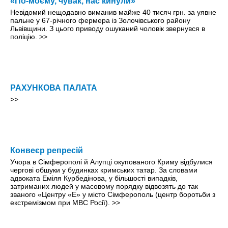
«По-моєму, чувак, нас кинули»
Невідомий нещодавно виманив майже 40 тисяч грн. за уявне
пальне у 67-річного фермера із Золочівського району
Львівщини. З цього приводу ошуканий чоловік звернувся в
поліцію.
>>
РАХУНКОВА ПАЛАТА
>>
Конвеєр репресій
Учора в Сімферополі й Алупці окупованого Криму відбулися
чергові обшуки у будинках кримських татар. За словами
адвоката Еміля Курбедінова, у більшості випадків,
затриманих людей у масовому порядку відвозять до так
званого «Центру «Е» у місто Сімферополь (центр боротьби з
екстремізмом при МВС Росії).
>>