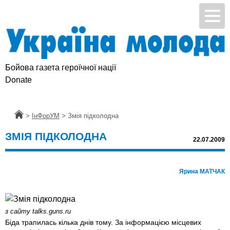
Бойова газета героїчної нації
Donate
Головна
>
ІнФорУМ
>
Змія підколодна
ЗМІЯ ПІДКОЛОДНА
22.07.2009
Ярина МАТЧАК
з сайту talks.guns.ru
Біда трапилась кілька днів тому. За інформацією місцевих