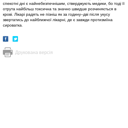
спекотні дні є найнебезпечнішим, стверджують медики, бо тоді її
отрута найбільш токсична та значно швидше розчиняється в
крові. Лікарі радять не пізніш як за годину–дві після укусу
звертатись до найближчої лікарні, де є завжди протизміїна
сироватка.
Друкована версія