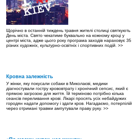
Щорічно в останній тиждень травня жителі столиці святкують
День міста. Свято чекатиме буквально на кожному кроці y
центрі міста, адже цього року програма заходів нараховує 35
різних художніх, культурно-освітніх і спортивних подій.
>>
Кровна залежність
У жінки, яку покусали собаки в Миколаєві, медики
діагностували гостру крововтрату і хронічний сепсис, який є
прямою загрозою для життя. Їй терміново потрібно кілька
сеансів переливання крові. Лікарі просять усіх небайдужих
городян надати допомогу і здати кров. Нагадаємо, потерпілій
через отримані травми ампутували праву руку.
>>