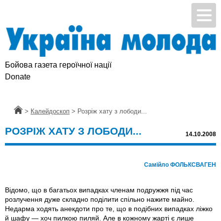
Бойова газета героїчної нації
Donate
Головна
>
Калейдоскоп
>
Розріж хату з лободи...
РОЗРІЖ ХАТУ З ЛОБОДИ...
14.10.2008
Самійло ФОЛЬКСВАГЕН
Відомо, що в багатьох випадках членам подружжя під час
розлучення дуже складно поділити спільно нажите майно.
Недарма ходять анекдоти про те, що в подібних випадках ліжко
й шафу — хоч пилкою пиляй. Але в кожному жарті є лише