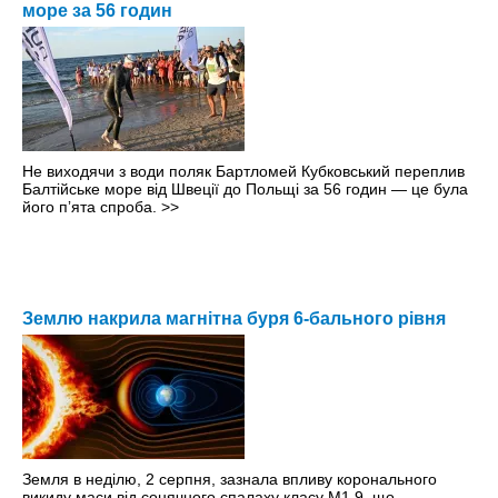
море за 56 годин
Не виходячи з води поляк Бартломей Кубковський переплив
Балтійське море від Швеції до Польщі за 56 годин — це була
його пʼята спроба.
>>
Землю накрила магнітна буря 6-бального рівня
Земля в неділю, 2 серпня, зазнала впливу коронального
викиду маси від сонячного спалаху класу M1.9, що