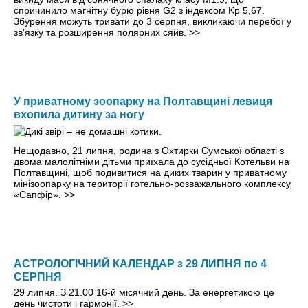
спричинило магнітну бурю рівня G2 з індексом Kp 5,67.
Збурення можуть тривати до 3 серпня, викликаючи перебої у
зв'язку та розширення полярних сяйв.
>>
У приватному зоопарку на Полтавщині левиця
вхопила дитину за ногу
Нещодавно, 21 липня, родина з Охтирки Сумської області з
двома малолітніми дітьми приїхала до сусідньої Котельви на
Полтавщині, щоб подивитися на диких тварин у приватному
мінізоопарку на території готельно-розважального комплексу
«Сапфір».
>>
АСТРОЛОГІЧНИЙ КАЛЕНДАР з 29 ЛИПНЯ по 4
СЕРПНЯ
29 липня. З 21.00 16-й місячний день. За енергетикою це
день чистоти і гармонії.
>>