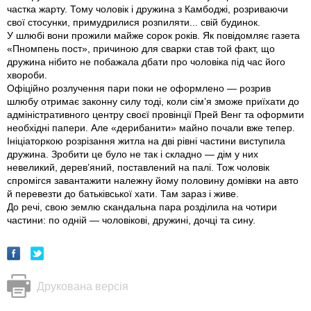
частка жарту. Тому чоловік і дружина з Камбоджі, розриваючи
свої стосунки, примудрилися розпиляти... свій будинок.
У шлюбі вони прожили майже сорок років. Як повідомляє газета
«Пномпень пост», причиною для сварки став той факт, що
дружина нібито не побажала дбати про чоловіка під час його
хвороби.
Офіційно розлучення пари поки не оформлено — розрив
шлюбу отримає законну силу тоді, коли сім’я зможе приїхати до
адміністративного центру своєї провінції Прей Венг та оформити
необхідні папери. Але «дерибанити» майно почали вже тепер.
Ініціаторкою розрізання житла на дві рівні частини виступила
дружина. Зробити це було не так і складно — дім у них
невеликий, дерев’яний, поставлений на палі. Тож чоловік
спромігся завантажити належну йому половину домівки на авто
й перевезти до батьківської хати. Там зараз і живе.
До речі, свою землю скандальна пара розділила на чотири
частини: по одній — чоловікові, дружині, дочці та сину.
Друкована версія