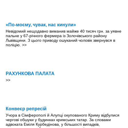
«По-моєму, чувак, нас кинули»
Невідомий нещодавно виманив майже 40 тисяч грн. за уявне
пальне у 67-річного фермера із Золочівського району
Львівщини. З цього приводу ошуканий чоловік звернувся в
поліцію.
>>
РАХУНКОВА ПАЛАТА
>>
Конвеєр репресій
Учора в Сімферополі й Алупці окупованого Криму відбулися
чергові обшуки у будинках кримських татар. За словами
адвоката Еміля Курбедінова, у більшості випадків,