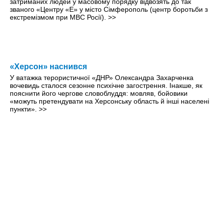
затриманих людей у масовому порядку відвозять до так
званого «Центру «Е» у місто Сімферополь (центр боротьби з
екстремізмом при МВС Росії).
>>
«Херсон» наснився
У ватажка терористичної «ДНР» Олександра Захарченка
вочевидь сталося сезонне психічне загострення. Інакше, як
пояснити його чергове словоблуддя: мовляв, бойовики
«можуть претендувати на Херсонську область й інші населені
пункти».
>>