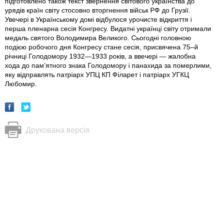
підготовлено також текст звернення світового українства до
урядів країн світу стосовно вторгнення військ РФ до Грузії.
Увечері в Українському домі відбулося урочисте відкриття і
перша пленарна сесія Конгресу. Видатні українці світу отримали
медаль святого Володимира Великого. Сьогодні головною
подією робочого дня Конгресу стане сесія, присвячена 75–й
річниці Голодомору 1932—1933 років, а ввечері — жалобна
хода до пам’ятного знака Голодомору і панахида за померлими,
яку відправлять патріарх УПЦ КП Філарет і патріарх УГКЦ
Любомир.
Друкована версія