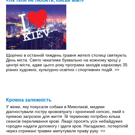
«Як тебе не любити, Києве мій!»
Щорічно в останній тиждень травня жителі столиці святкують
День міста. Свято чекатиме буквально на кожному кроці y
центрі міста, адже цього року програма заходів нараховує 35
різних художніх, культурно-освітніх і спортивних подій.
>>
Кровна залежність
У жінки, яку покусали собаки в Миколаєві, медики
діагностували гостру крововтрату і хронічний сепсис, який є
прямою загрозою для життя. Їй терміново потрібно кілька
сеансів переливання крові. Лікарі просять усіх небайдужих
городян надати допомогу і здати кров. Нагадаємо, потерпілій
через отримані травми ампутували праву руку.
>>