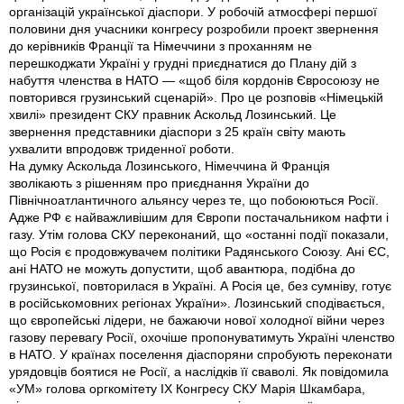
організацій української діаспори. У робочій атмосфері першої
половини дня учасники конгресу розробили проект звернення
до керівників Франції та Німеччини з проханням не
перешкоджати Україні у грудні приєднатися до Плану дій з
набуття членства в НАТО — «щоб біля кордонів Євросоюзу не
повторився грузинський сценарій». Про це розповів «Німецькій
хвилі» президент СКУ правник Аскольд Лозинський. Це
звернення представники діаспори з 25 країн світу мають
ухвалити впродовж триденної роботи.
На думку Аскольда Лозинського, Німеччина й Франція
зволікають з рішенням про приєднання України до
Північноатлантичного альянсу через те, що побоюються Росії.
Адже РФ є найважливішим для Європи постачальником нафти і
газу. Утім голова СКУ переконаний, що «останні події показали,
що Росія є продовжувачем політики Радянського Союзу. Ані ЄС,
ані НАТО не можуть допустити, щоб авантюра, подібна до
грузинської, повторилася в Україні. А Росія це, без сумніву, готує
в російськомовних регіонах України». Лозинський сподівається,
що європейські лідери, не бажаючи нової холодної війни через
газову перевагу Росії, охочіше пропонуватимуть Україні членство
в НАТО. У країнах поселення діаспоряни спробують переконати
урядовців боятися не Росії, а наслідків її сваволі. Як повідомила
«УМ» голова оргкомітету ІХ Конгресу СКУ Марія Шкамбара,