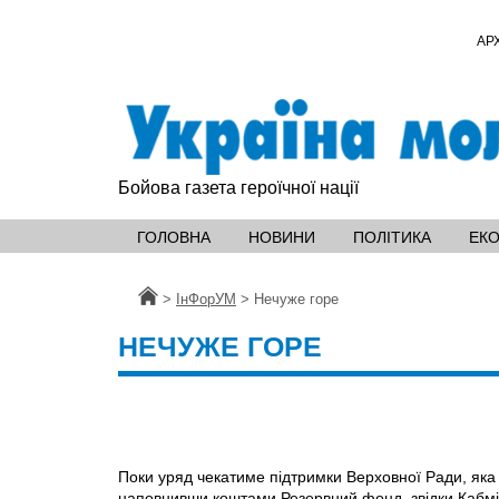
АР
Бойова газета героїчної нації
ГОЛОВНА
НОВИНИ
ПОЛІТИКА
ЕК
Головна
>
ІнФорУМ
>
Нечуже горе
НЕЧУЖЕ ГОРЕ
Поки уряд чекатиме підтримки Верховної Ради, яка
наповнивши коштами Резервний фонд, звідки Кабмін 