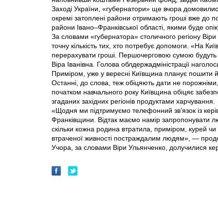
Заході України, «губернатори» ще вчора домовили
окремі затоплені райони отримають гроші вже до п
райони Івано–Франківської області, якими буде опі
За словами «губернатора» столичного регіону Віри 
точну кількість тих, хто потребує допомоги. «На Киї
перерахувати гроші. Першочерговою сумою будуть п
Віра Іванівна. Голова облдержадміністрації наголо
Приміром, уже у вересні Київщина планує пошити й
Останні, до слова, теж обіцяють дати не порожніми
початком навчального року Київщина обіцяє забезпе
згаданих західних регіонів продуктами харчування.
«Щодня ми підтримуємо телефонний зв’язок із кері
Франківщини. Відтак маємо намір запропонувати л
скільки кожна родина втратила, приміром, курей чи
втраченої живності постраждалим людям», — продов
Учора, за словами Віри Ульянченко, долучилися кер