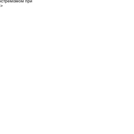
екстремізмом при
>>