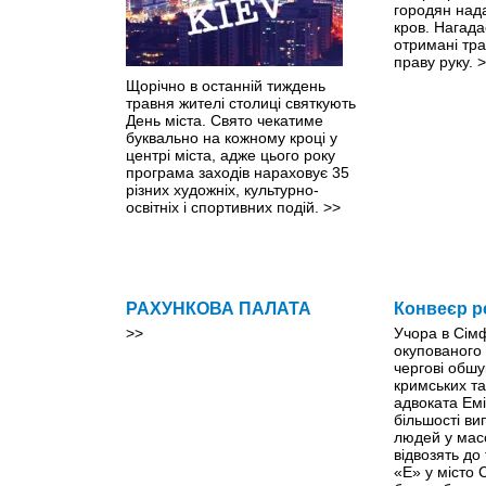
городян нада
кров. Нагада
отримані тр
праву руку.
>
Щорічно в останній тиждень
травня жителі столиці святкують
День міста. Свято чекатиме
буквально на кожному кроці y
центрі міста, адже цього року
програма заходів нараховує 35
різних художніх, культурно-
освітніх і спортивних подій.
>>
РАХУНКОВА ПАЛАТА
Конвеєр р
>>
Учора в Сім
окупованого
чергові обшу
кримських та
адвоката Емі
більшості ви
людей у мас
відвозять до
«Е» у місто