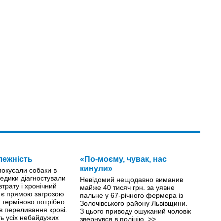
лежність
«По-моєму, чувак, нас
кинули»
 покусали собаки в
едики діагностували
Невідомий нещодавно виманив
втрату і хронічний
майже 40 тисяч грн. за уявне
й є прямою загрозою
пальне у 67-річного фермера із
й терміново потрібно
Золочівського району Львівщини.
ів переливання крові.
З цього приводу ошуканий чоловік
ть усіх небайдужих
звернувся в поліцію.
>>