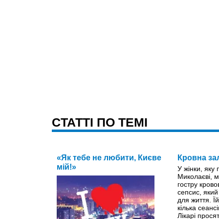
CТАТТІ ПО ТЕМІ
«Як тебе не любити, Києве
Кровна за
мій!»
У жінки, яку
Миколаєві, м
гостру крово
сепсис, яки
для життя. Ї
кілька сеанс
Лікарі прося