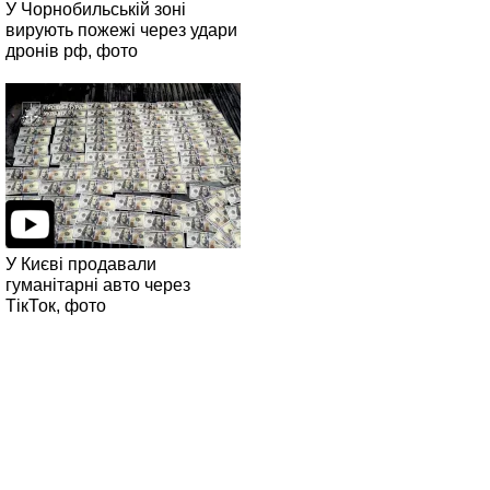
У Чорнобильській зоні
вирують пожежі через удари
дронів рф, фото
У Києві продавали
гуманітарні авто через
ТікТок, фото