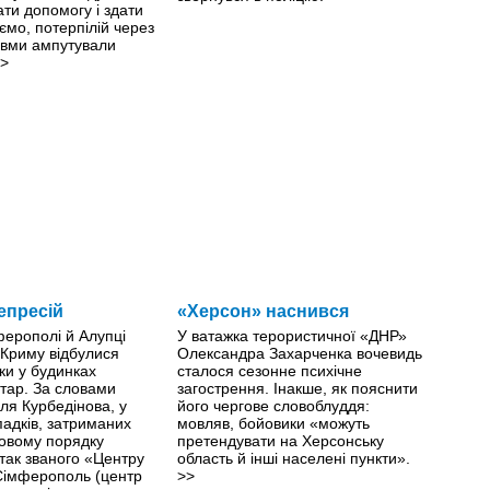
ти допомогу і здати
ємо, потерпілій через
авми ампутували
>
епресій
«Херсон» наснився
ферополі й Алупці
У ватажка терористичної «ДНР»
 Криму відбулися
Олександра Захарченка вочевидь
ки у будинках
сталося сезонне психічне
тар. За словами
загострення. Інакше, як пояснити
ля Курбедінова, у
його чергове словоблуддя:
падків, затриманих
мовляв, бойовики «можуть
овому порядку
претендувати на Херсонську
 так званого «Центру
область й інші населені пункти».
 Сімферополь (центр
>>