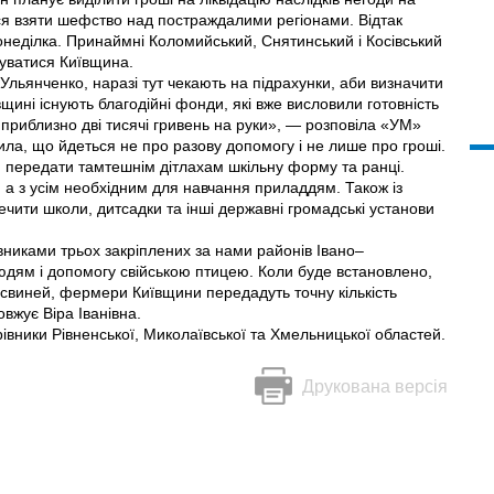
ся взяти шефство над постраждалими регіонами. Відтак
онеділка. Принаймні Коломийський, Снятинський і Косівський
куватися Київщина.
Ульянченко, наразі тут чекають на підрахунки, аби визначити
вщині існують благодійні фонди, які вже висловили готовність
риблизно дві тисячі гривень на руки», — розповіла «УМ»
сила, що йдеться не про разову допомогу і не лише про гроші.
 передати тамтешнім дітлахам шкільну форму та ранці.
, а з усім необхідним для навчання приладдям. Також із
чити школи, дитсадки та інші державні громадські установи
вниками трьох закріплених за нами районів Івано–
юдям і допомогу свійською птицею. Коли буде встановлено,
 свиней, фермери Київщини передадуть точну кількість
жує Віра Іванівна.
івники Рівненської, Ми­колаївської та Хмельницької областей.
Друкована версія