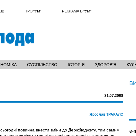
ХІВ
ПРО “УМ”
РЕКЛАМА В “УМ"
ОНОМІКА
СУСПІЛЬСТВО
ІСТОРІЯ
ЗДОРОВ'Я
КУЛ
В
31.07.2008
Ярослав ТРАКАЛО
 сьогодні повинна внести зміни до Держбюджету, тим самим
e-m
планує виділити гроші на ліквідацію наслідків негоди на