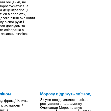
ні обіцянки, не
морозпускатися, а
ої децентралізації
ься в проектах,
цевого рівня вирішили
ву в свої руки і
ися досвідом та
ти співпрацю з
 чекаючи вказівок
ліном
Морозу відріжуть зв'язок,
Як уже повідомлялося, спікер
розпущеного парламенту
Олександр Мороз планує