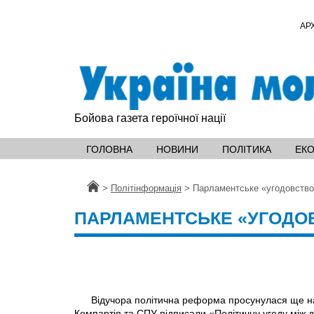
АР
Бойова газета героїчної нації
ГОЛОВНА
НОВИНИ
ПОЛІТИКА
ЕК
Головна
>
Політінформація
>
Парламентське «угодовств
ПАРЛАМЕНТСЬКЕ «УГОДО
Відучора політична реформа просунулася ще на 
Компартія та СПУ підписали «Політичну угоду між д