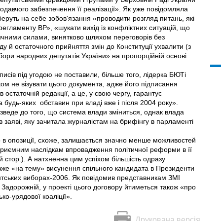
давчого забезпечення її реалізації». Як уже повідомляла
беруть на себе зобов'язання «проводити розгляд питань, які
регламенту ВР», «шукати вихід із конфліктних ситуацій, що
ичними силами, винятково шляхом переговорів без
у й остаточного прийняття змін до Конституції ухвалити (з
ори народних депутатів України» на пропорційній основі
писів під угодою не поставили, більше того, лідерка БЮТі
ком не візувати цього документа, адже його підписання
остаточній редакції, а це, у свою чергу, гарантує
а будь-яких
обставин при владі вже і після 2004 року».
зведе до того, що система влади змiниться, однак влада
 заяві, яку зачитала журналістам на брифінгу в парламенті
ер в опозиції, схоже, залишається значно менше можливостей
еприємним наслідкам впровадження політичної реформи в її
 стор.). А натхненна цим успіхом більшість одразу
вже «на тему» висунення спільного кандидата в Президенти
нтських виборах-2006. Як повідомив представникам ЗМІ
Задорожній, у проекті цього договору йтиметься також «про
ко-урядової коаліції».
Друкована версія