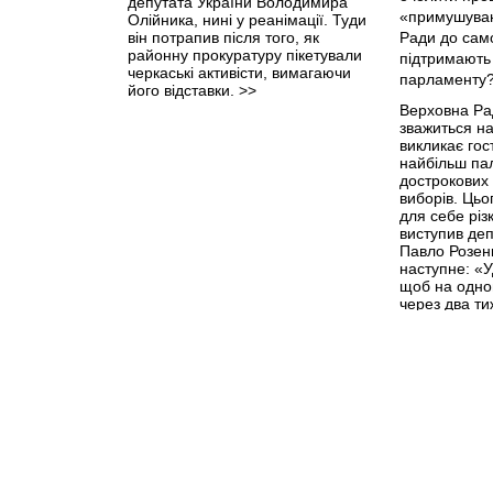
депутата України Володимира
Олійника, нині у реанімації. Туди
він потрапив після того, як
районну прокуратуру пікетували
черкаські активісти, вимагаючи
його відставки.
>>
Верховна Рад
зважиться на
викликає гос
найбільш па
дострокових
виборів. Цьо
для себе рі
виступив деп
Павло Розенк
наступне: «
щоб на одно
через два ти
проголосова
саморозпуск)
трьома політ