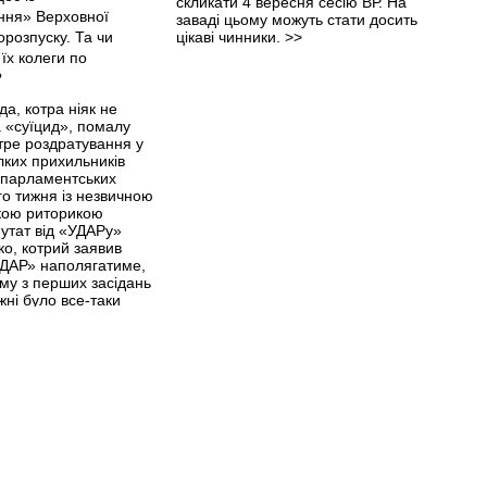
скликати 4 вересня сесію ВР. На
заваді цьому можуть стати досить
цікаві чинники.
>>
а, котра ніяк не
 «суїцид», помалу
тре роздратування у
лких прихильників
 парламентських
го тижня із незвичною
зкою риторикою
утат від «УДАРу»
о, котрий заявив
УДАР» наполягатиме,
му з перших засідань
жні було все-таки
но постанову (про
, яка була підписана
силами...
>>