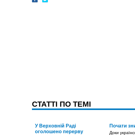
CТАТТІ ПО ТЕМІ
У Верховній Раді
Почати зн
оголошено перерву
Доки українс