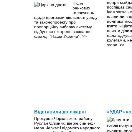
попри майдан
Після
поспішає са
ранкових
ідея загальн
голосувань
влади лишаєт
щодо програми діяльності уряду
політики міс
та законопроекту про
взяти ініціати
пропорційну виборчу систему
почати ділит
відбулося екстрене засідання
налагоджува
фракції “Наша Україна”.
>>
колегами, не
згори.
>>
Вiдставили до лiкарнi
«УДАР» ко
Прокурор Черкаського району
Руслан Олійник, він же син екс-
мера Черкас і відомого народного