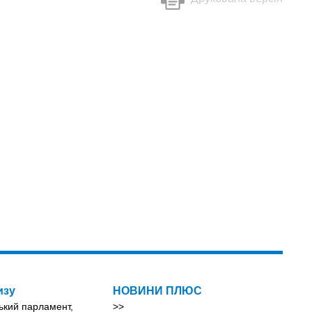
изу
НОВИНИ ПЛЮС
ький парламент,
>>