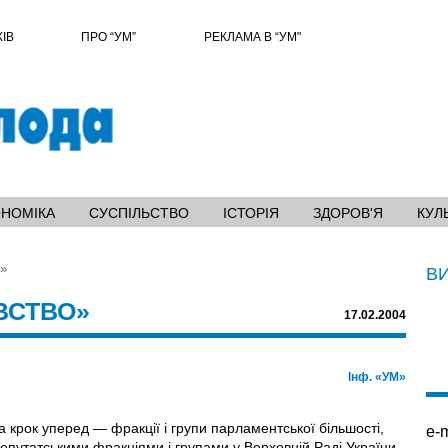
ХІВ
ПРО “УМ”
РЕКЛАМА В “УМ"
ОНОМІКА
СУСПІЛЬСТВО
ІСТОРІЯ
ЗДОРОВ'Я
КУЛ
о»
В
ВСТВО»
17.02.2004
Інф. «УМ»
крок уперед — фракції і групи парламентської більшості,
e-m
епутатськими фракціями і групами у Верховній Раді України