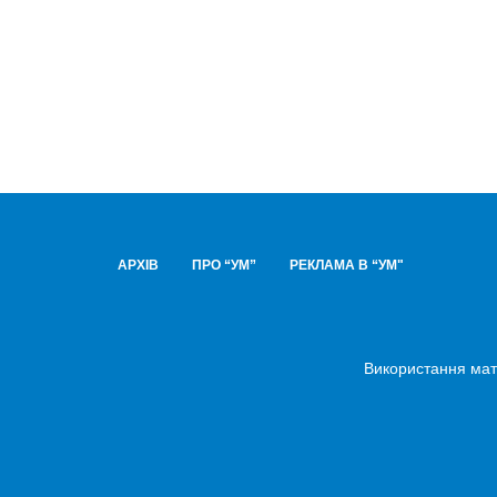
АРХІВ
ПРО “УМ”
РЕКЛАМА В “УМ"
Використання мате