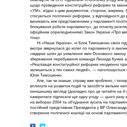
щодо проведення конституційної реформи та законо
«УМ», згідно з цим документом, сторони, зокрема, 
стосуються політичної реформи, у відповідності до 
виникають між представленими у парламенті політ
блокування роботи парламенту», до початку розгляд
офіційним оприлюдненням) Закон України «Про виб
тощо.
Ні «Наша Україна», ні Блок Тимошенко своїх під
вкотре звернулася до колег по парламенту із закли
«відкриє шлях до ухвалення змін Основного закону в 
збереження перебування команди Леоніда Кучми з
«Реалізація конституційної реформи неодмінно при
залишиться у тих самих людей», — наголошується в
Юлія Тимошенко.
Але, так чи інакше, справу вже зроблено, і теп
вплинути на розвиток подій та запобігти вельми н
нинішньому вигляді (докладно про це читайте на 4-й
намірилася підписати ще одну угоду — цього разу 
на виборах-2004 та об'єднання зусиль на парламе
постійний представник Президента у ВР Олександр 
створення політичної коаліції на основі парламентсь