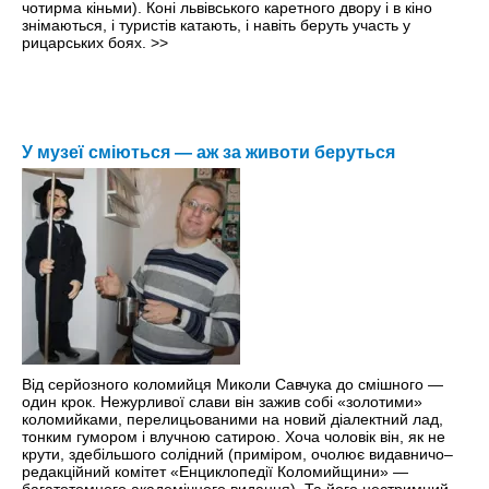
чотирма кіньми). Коні львівського каретного двору і в кіно
знімаються, і туристів катають, і навіть беруть участь у
рицарських боях.
>>
У музеї сміються — аж за животи беруться
Від серйозного коломийця Миколи Савчука до смішного —
один крок. Нежурливої слави він зажив собі «золотими»
коломийками, перелицьованими на новий діалектний лад,
тонким гумором і влучною сатирою. Хоча чоловік він, як не
крути, здебільшого солідний (приміром, очолює видавничо–
редакційний комітет «Енциклопедії Коломийщини» —