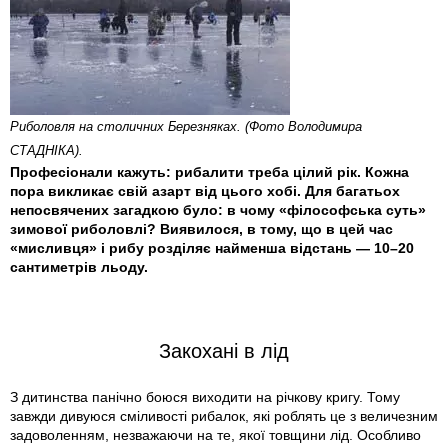
Риболовля на столичних Березняках. (Фото Володимира
СТАДНІКА).
Професіонали кажуть: рибалити треба цілий рік. Кожна
пора викликає свій азарт від цього хобі. Для багатьох
непосвячених загадкою було: в чому «філософська суть»
зимової риболовлі? Виявилося, в тому, що в цей час
«мисливця» і рибу розділяє найменша відстань — 10–20
сантиметрів льоду.
Закохані в лід
З дитинства панічно боюся виходити на річкову кригу. Тому
завжди дивуюся сміливості рибалок, які роблять це з величезним
задоволенням, незважаючи на те, якої товщини лід. Особливо