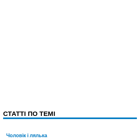
CТАТТІ ПО ТЕМІ
Чоловiк i лялька