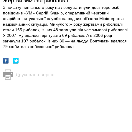
Жертви зимової риболовлі
З початку нинішнього року на льоду загинули дев’ятеро осіб,
повідомив «УМ» Сергій Кушнір, оперативний черговий
аварійно–рятувальної служби на водних об’єктах Міністерства
надзвичайних ситуацій. Минулого ж року жертвами риболовлі
стали 165 рибалок, із них 48 загинули під час зимової риболовлі.
У 2007–му вдалося врятувати 69 рибалок. А в 2006 році
загинули 107 рибалок, із них 30 — на льоду. Врятувати вдалося
79 любителів небезпечної риболовлі.
Друкована версія