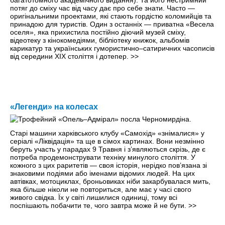
багатотомного академічного видання). Та його нестримний
потяг до сміху час від часу дає про себе знати. Часто —
оригінальними проектами, які стають гордістю коломийців та
принадою для туристів. Один з останніх — приватна «Весела
оселя», яка прихистила постійно діючий музей сміху,
відеотеку з кінокомедіями, бібліотеку книжок, альбомів
карикатур та українських гумористично–сатиричних часописів
від середини ХІХ століття і дотепер.
>>
«Легенди» на колесах
Старі машини харківського клубу «Самохід» «знімалися» у
серіалі «Ліквідація» та ще в сімох картинах. Вони незмінно
беруть участь у парадах 9 Травня і з’являються скрізь, де є
потреба продемонструвати техніку минулого століття. У
кожного з цих раритетів — своя історія, нерідко пов’язана зі
знаковими подіями або іменами відомих людей. На цих
автівках, мотоциклах, броньовиках ніби закарбувалася мить,
яка більше ніколи не повториться, але має у часі свого
живого свідка. Їх у світі лишилися одиниці, тому всі
поспішають побачити те, чого завтра може й не бути.
>>