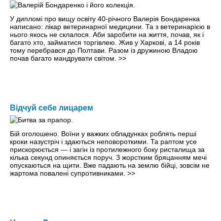
У дипломі про вищу освіту 40-річного Валерія Бондаренка
написано: лікар ветеринарної медицини. Та з ветеринарією в
нього якось не склалося. Аби заробити на життя, почав, як і
багато хто, займатися торгівлею. Жив у Харкові, а 14 років
тому перебрався до Полтави. Разом із дружиною Владою
почав багато мандрувати світом.
>>
Вiдчуй себе лицарем
Бій оголошено. Воїни у важких обладунках роблять перші
кроки назустріч і здаються неповороткими. Та раптом усе
прискорюється — і загін із протилежного боку ристалища за
кілька секунд опиняється поруч. З жорстким бряцанням мечі
опускаються на щити. Вже падають на землю бійці, зовсім не
жартома повалені супротивниками.
>>