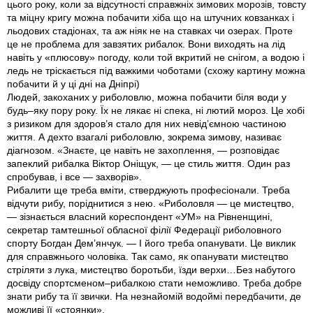
цього року, коли за відсутності справжніх зимових морозів, товсту
та міцну кригу можна побачити хіба що на штучних ковзанках і
льодових стадіонах, та аж ніяк не на ставках чи озерах. Проте
це не проблема для зав­зятих рибалок. Вони виходять на лід
навіть у «плюсову» погоду, коли той вкритий не снігом, а водою і
ледь не тріскається під важкими чоботами (схожу картину можна
побачити й у ці дні на Дніпрі)
Людей, закоханих у риболовлю, можна побачити біля води у
будь–яку пору року. Їх не лякає ні спека, ні лютий мороз. Це хобі
з ризиком для здоров’я стало для них невід’ємною частиною
життя. А дехто взагалі риболовлю, зокрема зимову, називає
діагнозом. «Знаєте, це навіть не захоплення, — розповідає
запеклий рибалка Віктор Оніщук, — це стиль життя. Один раз
спробував, і все — захворів».
Рибалити ще треба вміти, стверджують професіонали. Треба
відчути рибу, поріднитися з нею. «Риболовля — це мистецтво,
— зізнається власний кореспондент «УМ» на Рівненщині,
секретар тамтешньої обласної філії Федерації риболовного
спорту Богдан Дем’янчук. — І його треба опанувати. Це виклик
для справжнього чоловіка. Так само, як опанувати мистецтво
стріляти з лука, мистецтво боротьби, їзди верхи…Без набутого
досвіду спортсменом–рибалкою стати неможливо. Треба добре
знати рибу та її звички. На незнайомій водоймі передбачити, де
можливі її «стоянки».