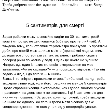
спортивних змаганнях із зимової ловлі головне — швидкість.
Треба добряче попотіти, адже це — боротьба», — каже Богдан
Дем’янчук.
5 сантиметрів для смерті
Зараз рибалки можуть спокійно сидіти на 30–сантиметровій
кризі і ні про що не хвилюватись (хіба що про теплий чай). А
тиждень тому, коли стовпчик термометра показував +5 протягом
доби, про спокій можна лише мріяти (принаймні людям, яким
доводиться спостерігати за тим, як запеклі рибалки сидять
посеред річки по коліна у воді). Однак це нікого не зупиняє.
Наприклад, один із таких «хлопців–екстремалів» на моє
запитання: «Чи не страшно?» — з посмішкою відповів: «Так під
водою ж лід є, і до того ж — міцний».
Взагалі–то, згідно з правилами зимової риболовлі, на лід треба
виходити лише тоді, коли його товщина не менше 5 сантиметрів.
Проте справжні хлопці–екстремали, хоч і добре знайомі з усіма
правилами, на деякі все ж не зважають. І ці 5 сантиметрів для
них — не показник. «За умови, коли лід тонкий, треба виходити
на нього не одному. До того ж треба мати з собою деяке
спецспорядження, яке стає у пригоді у непередбачуваних