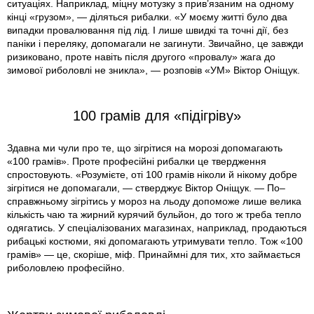
ситуаціях. Наприклад, міцну мотузку з прив’язаним на одному
кінці «грузом», — діляться рибалки. «У моєму житті було два
випадки провалювання під лід. І лише швидкі та точні дії, без
паніки і переляку, допомагали не загинути. Звичайно, це завжди
ризиковано, проте навіть після другого «провалу» жага до
зимової риболовлі не зникла», — розповів «УМ» Віктор Оніщук.
100 грамів для «підігріву»
Здавна ми чули про те, що зігрітися на морозі допомагають
«100 грамів». Проте професійні рибалки це твердження
спростовують. «Розумієте, оті 100 грамів ніколи й нікому добре
зігрітися не допомагали, — стверджує Віктор Оніщук. — По–
справжньому зігрітись у мороз на льоду допоможе лише велика
кількість чаю та жирний курячий бульйон, до того ж треба тепло
одягатись. У спеціалізованих магазинах, наприклад, продаються
рибацькі костюми, які допомагають утримувати тепло. Тож «100
грамів» — це, скоріше, міф. Принаймні для тих, хто займається
риболовлею професійно.