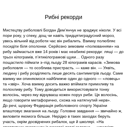
Рибні рекорди
Мистецтву риболовлі Богдан Дем’янчук не зраджує ніколи. У всі
пори року, у спеку, дощ чи навіть тридцятиградусний мороз,
увесь вільний від роботи час він рибалить. Взимку полюбляє
посидіти біля ополонки. Серйозно зимовим «полюванням» на
рибу займається вже 14 років і має неабиякі рекорди: лящі — до
трьох кілограмів, п’ятикілограмові щуки… Одного разу
пощастило піймати з–під льоду 28 кілограмів карасів. «Зимова
риболовля — то особлива пристрасть. — каже він. — Уявіть,
людину і рибу розділяють лише десять сантиметрів льоду. Саме
взимку ми опиняємося найближче один до одного — «ловець»
та «звір». Хоча взимку досить важко впіймати примхливу та
полохливу рибу. Тому доводиться використовувати тонку
волосінь, через яку відчуваєш кожен порух риби. Ця волосінь,
якщо говорити метафорично, схожа на натягнутий нерв».
До речі, щороку Федерація риболовного спорту України
влаштовує змагання на льоду. Головне завдання — звичайно ж,
виловити якомога більше. Нерідко в таких заходах беруть
участь, окрім досвідчених рибалок, ще й школярі. «На