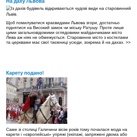
На даху Львова
Щоб помилуватися краєвидами Львова згори, достатньо
піднятися на Високий замок чи міську Ратушу. Проте лише
цими загальновідомими оглядовими майданчиками місто
Лева аж ніяк не обмежується. Старовинне місто з костелами
та церквами має свої таємниці усюди, зокрема й на дахах.
>>
Карету подано!
Саме зі столиці Галичини вісім років тому почалася мода на
карети і «європейські» упряжі (екіпажі, запряжені двома або