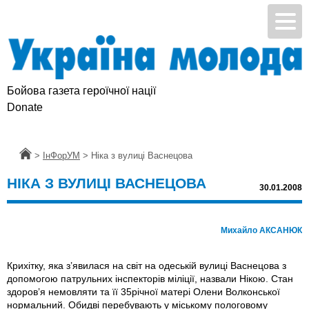
Бойова газета героїчної нації
Donate
Головна
>
ІнФорУМ
>
Ніка з вулиці Васнецова
НІКА З ВУЛИЦІ ВАСНЕЦОВА
30.01.2008
Михайло АКСАНЮК
Крихітку, яка з’явилася на світ на одеській вулиці Васнецова з
допомогою патрульних інспекторів міліції, назвали Нікою. Стан
здоров’я немовляти та її 35річної матері Олени Волконської
нормальний. Обидві перебувають у міському пологовому