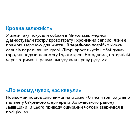
Кровна залежність
У жінки, яку покусали собаки в Миколаєві, медики
діагностували гостру крововтрату і хронічний сепсис, який є
прямою загрозою для життя. Їй терміново потрібно кілька
сеансів переливання крові. Лікарі просять усіх небайдужих
городян надати допомогу і здати кров. Нагадаємо, потерпілій
через отримані травми ампутували праву руку.
>>
«По-моєму, чувак, нас кинули»
Невідомий нещодавно виманив майже 40 тисяч грн. за уявне
пальне у 67-річного фермера із Золочівського району
Львівщини. З цього приводу ошуканий чоловік звернувся в
поліцію.
>>