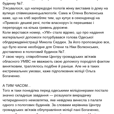
будинку №7.
З’ясувалося, що напередодні пологів жінку виставив із дому на
вулицю співмешканецьалкоголік. Сама ж Олена Волконська
каже, що на хліб заробляє тим, що купує в секондхенді на
«Привозі» дешеві речі, потім власноруч їх перешиває і
перепродує на кілька гривень дорожче.
Коли верстався номер, «УМ» стало відомо, що про надання
матеріальної допомоги потурбувався голова Одеської
облдержадміністрації Микола Сердюк. За його пропозицією все,
що було конче необхідне для Олени та Ніки Волконських,
доставлено в пологовий будинок №7.
У свою чергу, співробітники Центру громадських зв’язків
обласного УМВС не вважають свою допомогу породіллі фактом
винятковим, траплялось подібне й раніше. Але не в таких
екстремальних умовах, каже підполковник міліції Ольга
Богаченко.
А ТИМ ЧАСОМ...
Того ж таки понеділка перед одеськими міліціонерами постало
значно складніше завдання — розшукати викрадачку
чотириденного немовлятка, яке невідома винесла з палати
одного з пологових будинків. За словами керівника Центру
громадських зв’язків облуправління міліції пані Богаченко,