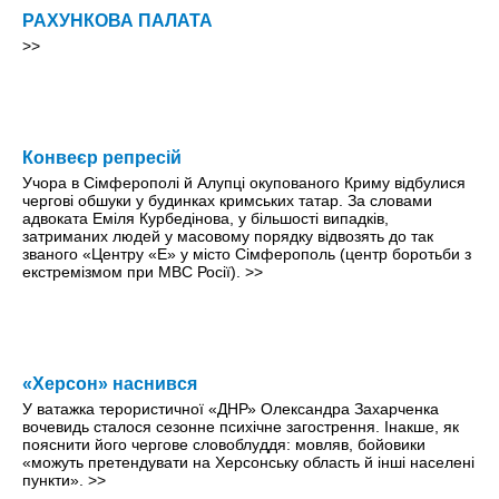
РАХУНКОВА ПАЛАТА
>>
Конвеєр репресій
Учора в Сімферополі й Алупці окупованого Криму відбулися
чергові обшуки у будинках кримських татар. За словами
адвоката Еміля Курбедінова, у більшості випадків,
затриманих людей у масовому порядку відвозять до так
званого «Центру «Е» у місто Сімферополь (центр боротьби з
екстремізмом при МВС Росії).
>>
«Херсон» наснився
У ватажка терористичної «ДНР» Олександра Захарченка
вочевидь сталося сезонне психічне загострення. Інакше, як
пояснити його чергове словоблуддя: мовляв, бойовики
«можуть претендувати на Херсонську область й інші населені
пункти».
>>