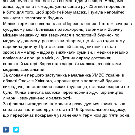
злочин було скоєно близько сьомої години вечора. Невідома
жінка, одягнена як медик, узяла сина з рук 23річної породіллі
нібито для того, щоб зробити йому масаж, і зуміла непомітно
зникнути з пологового будинку.
Міліція терміново ввела план «Пере­хоплення». І того ж вечора в
сусідньому місті Іллічівськ правоохоронці затримали 25річну
місцеву мешканку, яка звернулася в пологовий будинок по
медичну допомогу, розповівши лікарям, що кілька годин тому
народила дитину. Проте зовнішній вигляд дитини та стан
здоров’я «матері» відразу викликали сумніви, і медики негайно
повідомили про це в міліцію. Дитину одразу доставили
справжній матері. Зараз стан здоров’я малюка, за оцінками
медиків, задовільний.
За словами першого заступника начальника УМВС України в
області Олексія Хлівного, «проникнути в пологовий будинок
викрадачці не становило ніяких труднощів, оскільки охорони не
було. Жінка винесла малюка через чорний хід». Керівництво
лікарні «звинувачено у халатності».
За фактом викрадення немовляти розслідується кримінальна
справа за частиною другою статті 146 Кримінального кодексу,
що передбачає покарання ув’язненням терміном до п’яти років.