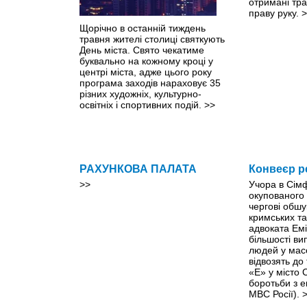
отримані тр
праву руку.
>
Щорічно в останній тиждень
травня жителі столиці святкують
День міста. Свято чекатиме
буквально на кожному кроці y
центрі міста, адже цього року
програма заходів нараховує 35
різних художніх, культурно-
освітніх і спортивних подій.
>>
РАХУНКОВА ПАЛАТА
Конвеєр р
>>
Учора в Сім
окупованого
чергові обшу
кримських та
адвоката Емі
більшості ви
людей у мас
відвозять до
«Е» у місто
боротьби з 
МВС Росії).