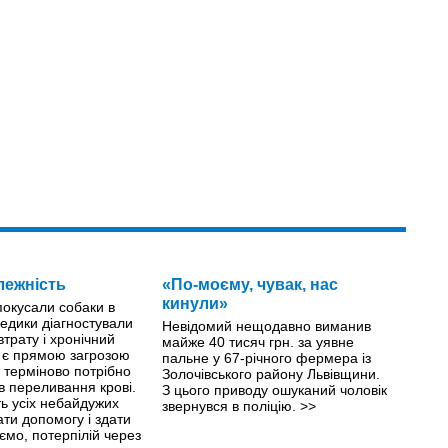
лежність
«По-моєму, чувак, нас
кинули»
 покусали собаки в
едики діагностували
Невідомий нещодавно виманив
втрату і хронічний
майже 40 тисяч грн. за уявне
й є прямою загрозою
пальне у 67-річного фермера із
й терміново потрібно
Золочівського району Львівщини.
ів переливання крові.
З цього приводу ошуканий чоловік
ть усіх небайдужих
звернувся в поліцію.
>>
ти допомогу і здати
ємо, потерпілій через