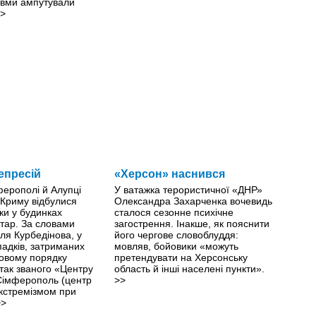
авми ампутували
>
епресій
«Херсон» наснився
ферополі й Алупці
У ватажка терористичної «ДНР»
 Криму відбулися
Олександра Захарченка вочевидь
ки у будинках
сталося сезонне психічне
тар. За словами
загострення. Інакше, як пояснити
ля Курбедінова, у
його чергове словоблуддя:
падків, затриманих
мовляв, бойовики «можуть
овому порядку
претендувати на Херсонську
 так званого «Центру
область й інші населені пункти».
 Сімферополь (центр
>>
екстремізмом при
>>