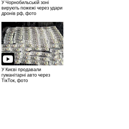
У Чорнобильській зоні
вирують пожежі через удари
дронів рф, фото
У Києві продавали
гуманітарні авто через
ТікТок, фото