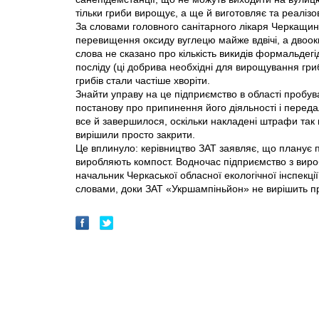
тільки гриби вирощує, а ще й виготовляє та реалізо
За словами головного санітарного лікаря Черкащини
перевищення оксиду вуглецю майже вдвічі, а двоок
слова не сказано про кількість викидів формальдегі
посліду (ці добрива необхідні для вирощування гри
грибів стали частіше хворіти.
Знайти управу на це підприємство в області пробува
постанову про припинення його діяльності і перед
все й завершилося, оскільки накладені штрафи так 
вирішили просто закрити.
Це вплинуло: керівництво ЗАТ заявляє, що планує п
виробляють компост. Водночас підприємство з вир
начальник Черкаської обласної екологічної інспекці
словами, доки ЗАТ «Укршампіньйон» не вирішить пр