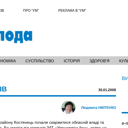
ХІВ
ПРО “УМ”
РЕКЛАМА В “УМ"
ОНОМІКА
СУСПІЛЬСТВО
ІСТОРІЯ
ЗДОРОВ'Я
КУЛ
В
ІВ
30.01.2008
Людмила НІКІТЕНКО
орайону Костянець почали скаржитися обласній владі та
e-m
. Бо сморід від корпусів ЗАТ «Укршампіньйон», котре не