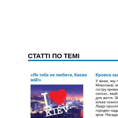
CТАТТІ ПО ТЕМІ
«Як тебе не любити, Києве
Кровна за
мій!»
У жінки, яку
Миколаєві, м
гостру крово
сепсис, яки
для життя. Ї
кілька сеанс
Лікарі прося
городян нада
кров. Нагада