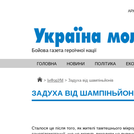
АР
Бойова газета героїчної нації
ГОЛОВНА
НОВИНИ
ПОЛІТИКА
ЕК
Головна
>
ІнФорУМ
>
Задуха від шампіньйонів
ЗАДУХА ВІД ШАМПІНЬЙОН
Сталося це після того, як жителі тамтешнього мікр
санепідемстанції, що не можуть виходити на вулицю