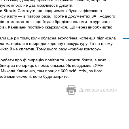
вує компост, не дає можливості дихати.
 Віталія Самотуги, на підприємстві було зафіксовано
ису азоту — в півтора раза. Проте в документах ЗАТ жодного
дів та меркаптанів, що їх дає бродіння соломи та курячого
бів). Канівчани постійно скаржилися, що через виробництво
ли ще рік тому, коли обласна екологічна інспекція підписала
ала матеріали в природоохоронну прокуратуру. Та на цьому
ніхто й не сплатив. Тому цього разу «грибну контору»
одбати про фільтрацію повітря та накрити бокси, в яких
обництва печериць є немаленьким. Як повідомив «УМ»
ї Микола Клименко, там працює 600 осіб. Утім, за його
облеми екології, воно буде закрите.
Друкована версія