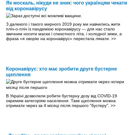
Як москаль, нікуди не зник: чого українцям чекати
від коронавірусу
З далекого і такого мирного 2019 року ми навчились жити
пліч-о-пліч із пандемією коронавірусу — для нас стало
звичним носити маски і спекотного літа, і холодної зими, а
фраза «я хворію на коронавірус» перестала лякати.
>>
Коронавірус: хто має зробити друге бустерне
щеплення
В Україні дозволили робити бустерну дозу від COVID-19
окремим категоріям населення. Таке щеплення можна
отримати через за 4 місяці після першого "бустеру".
>>