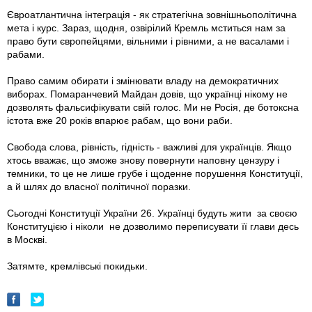
Євроатлантична інтеграція - як стратегічна зовнішньополітична
мета і курс. Зараз, щодня, озвірілий Кремль мститься нам за
право бути європейцями, вільними і рівними, а не васалами і
рабами.
Право самим обирати і змінювати владу на демократичних
виборах. Помаранчевий Майдан довів, що українці нікому не
дозволять фальсифікувати свій голос. Ми не Росія, де ботоксна
істота вже 20 років впарює рабам, що вони раби.
Свобода слова, рівність, гідність - важливі для українців. Якщо
хтось вважає, що зможе знову повернути наповну цензуру і
темники, то це не лише грубе і щоденне порушення Конституції,
а й шлях до власної політичної поразки.
Сьогодні Конституції України 26. Українці будуть жити за своєю
Конституцією і ніколи не дозволимо переписувати її глави десь
в Москві.
Затямте, кремлівські покидьки.