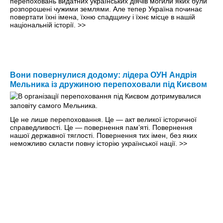
перепоховань видатних українських діячів могили яких були
розпорошені чужими землями. Але тепер Україна починає
повертати їхні імена, їхню спадщину і їхнє місце в нашій
національній історії.
>>
Вони повернулися додому: лідера ОУН Андрія
Мельника із дружиною перепоховали під Києвом
Це не лише перепоховання. Це — акт великої історичної
справедливості. Це — повернення пам’яті. Повернення
нашої державної тяглості. Повернення тих імен, без яких
неможливо скласти повну історію української нації.
>>