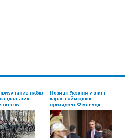
призупинив набір
Позиції України у війні
 скандальних
зараз найміцніші -
 полків
президент Фінляндії