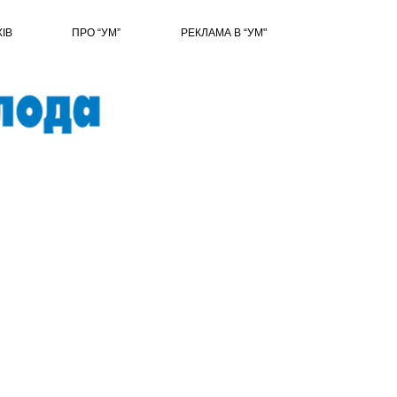
ХІВ
ПРО “УМ”
РЕКЛАМА В “УМ"