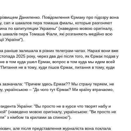
 прізвищем Даниленко. Повідомлення Єрмаку про підозру вона
бу, сап и шакалов пера томаша фиалы, которые разгоняют
ина по капитуляции Украины" (наведено мовою оригіналу,
та шакалів пера Томаша Фіали, які розганяють медійно всю
ї України").
на раніше залишала в різних телеграм-чатах. Наразі вони вже
стопада 2025 року, через два дні після того, як Єрмак подав у
ос не в том куда ушел Ермак, вопрос в том куда мы идем всей
"Питання не в тому, куди пішов Єрмак, питання в тому, куди
а зазначала: "Причем здесь Ермак?? Мы страну теряем, не
, українською – "До чого тут Єрмак? Ми країну втрачаємо,
зидента України: "Вы просто не в курсе что творят набу и
ой" (наведено мовою оригіналу, українською: "Ви просто не
еля" з німбом та крилами за спиною").
кієвич, але після представлення журналіста вона поклала