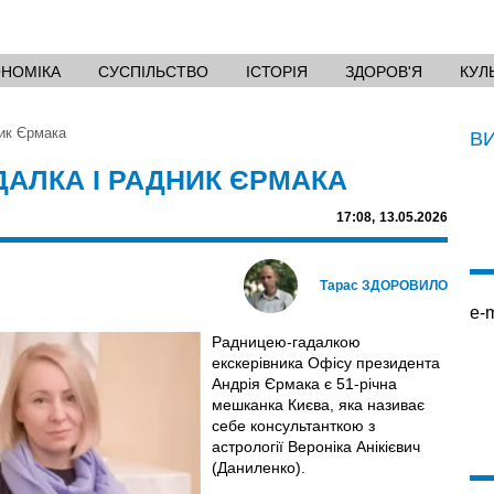
ОНОМІКА
СУСПІЛЬСТВО
ІСТОРІЯ
ЗДОРОВ'Я
КУЛ
ник Єрмака
В
ДАЛКА І РАДНИК ЄРМАКА
17:08,
13.05.2026
Тарас ЗДОРОВИЛО
e-m
Радницею-гадалкою
екскерівника Офісу президента
Андрія Єрмака є 51-річна
мешканка Києва, яка називає
себе консультанткою з
астрології Вероніка Анікієвич
(Даниленко).