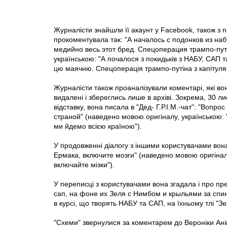
Журналісти знайшли її акаунт у Facebook, також з
прокоментувала так: "А началось с подонков из на
медийно весь этот бред. Спецоперация трампо-пут
українською: "А почалося з покидьків з НАБУ, САП 
цю маячню. Спецоперація трампо-путіна з капітуляці
Журналісти також проаналізували коментарі, які во
видалені і збереглись лише в архіві. Зокрема, 30 ли
відставку, вона писала в "Дед- Г.Р.І.М.-чат": "Вопр
страной" (наведено мовою оригіналу, українською: 
ми йдемо всією країною").
У продовженні діалогу з іншими користувачами вон
Ермака, включите мозги" (наведено мовою оригіналу
включайте мізки").
У переписці з користувачами вона згадала і про пре
сап, на фоне их Зеля с Нимбом и крыльями за спин
в курсі, що творять НАБУ та САП, на їхньому тлі "З
"Схеми" звернулися за коментарем до Вероніки Ані