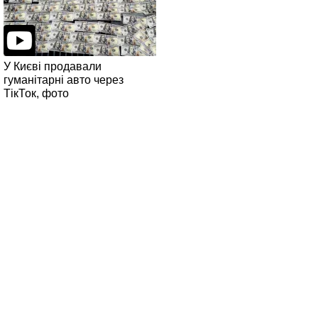
У Києві продавали
гуманітарні авто через
ТікТок, фото