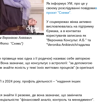
Як інформує УМ, про це у
своєму розслідуванні повідоми
в
проєкт "Схеми".
У соцмережах жінка активно
висловлювалась на підтримку
Єрмака, а в контактах
користувачів записана як
м Веронікою Анікієвич
"Вероника Консульт. А.Б." та
(Фото: "Схеми")
"Veronika Anikievich/гадалка
е прізвище має одна з її родичок) називає себе авторкою
Вона зазначає, що консультує з астрології: "за допомогою
 знайти ясність у темі їхніх життєвих процесів" (в оригіналі
 з 2024 року, профіль діяльності – "надання інших
я знайти її резюме, де вона зазначає, що закінчила
пеціальністю "фінансовий аналіз, контроль та менеджмент".