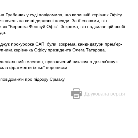
а Гребенюк у суді повідомила, що колишній керівник Офісу
значень на вищі державні посади. За її словами, він
х як "Вероніка Феншуй Офіс". Зокрема, він надсилав цій особі
ди.
рджує прокурорка САП, були, зокрема, кандидатури прем'єр-
ступника керівника Офісу президента Олега Татарова.
 спеціальний телефон, призначений виключно для зв'язку з
вила фрагменти їхньої переписки.
 повідомили про підозру Єрмаку.
Друкована версія