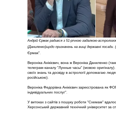
Андрій Єрмак радився з 51-річною гадалкою-астролого
(Даниленко)щодо призначень на вищі державні посади. 
Єрмак".
Вероніка Анікієвич, вона ж Вероніка Даниленко (так
телеграм-каналу "Лунные часы" (мовою оригіналу). 
своїх знань та досвіду в астрології допомагаю людям
російською).
Вероніка Федорівна Анікієвич зареєстрована як ФОП
індивідуальних послуг".
У витоках з сайтів з пошуку роботи "Схемам" вдалос
Херсонський державний технічний університет за с