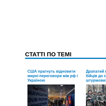
CТАТТІ ПО ТЕМІ
США прагнуть відновити
Драпатий 
мирні переговори між рф і
бійців до
Україною
штурмових