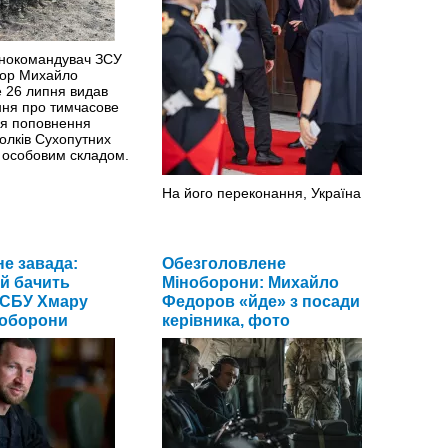
нокомандувач ЗСУ
йор Михайло
 26 липня видав
ня про тимчасове
я поповнення
олків Сухопутних
м особовим складом.
На його переконання, Україна
готова до миру на відміну від
росії.
>>
не завада:
Обезголовлене
й бачить
Міноборони: Михайло
 СБУ Хмару
Федоров «йде» з посади
 оборони
керівника, фото