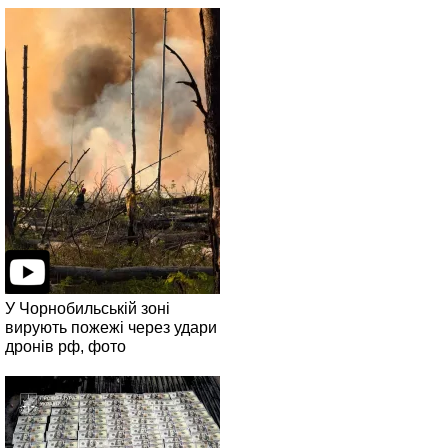
У Чорнобильській зоні
вирують пожежі через удари
дронів рф, фото