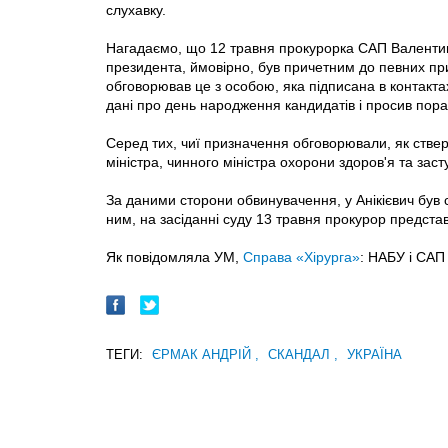
слухавку.
Нагадаємо, що 12 травня прокурорка САП Валентин
президента, ймовірно, був причетним до певних при
обговорював це з особою, яка підписана в контакта
дані про день народження кандидатів і просив пора
Серед тих, чиї призначення обговорювали, як стве
міністра, чинного міністра охорони здоров'я та за
За даними сторони обвинувачення, у Анікієвич був
ним, на засіданні суду 13 травня прокурор предста
Як повідомляла УМ,
Справа «Хірурга»
: НАБУ і САП
ТЕГИ:
ЄРМАК АНДРІЙ
,
СКАНДАЛ
,
УКРАЇНА