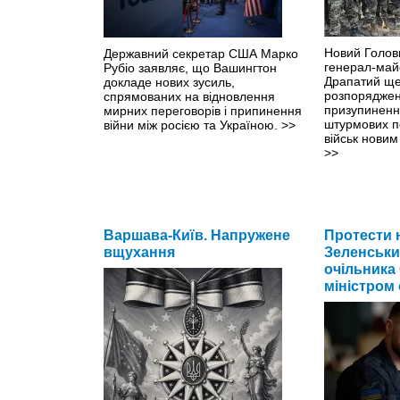
Новий Голов
Державний секретар США Марко
генерал-ма
Рубіо заявляє, що Вашингтон
Драпатий ще
докладе нових зусиль,
розпоряджен
спрямованих на відновлення
призупиненн
мирних переговорів і припинення
штурмових п
війни між росією та Україною.
>>
військ нови
>>
Варшава-Київ. Напружене
Протести 
вщухання
Зеленськи
очільника
міністром