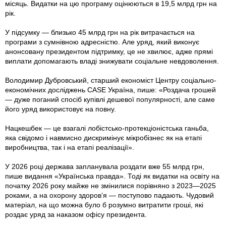
місяць. Видатки на цю програму оцінюються в 19,5 млрд грн на
рік.
У підсумку — близько 45 млрд грн на рік витрачається на
програми з сумнівною адресністю. Але уряд, який виконує
анонсовану президентом підтримку, це не хвилює, адже прямі
виплати допомагають владі знижувати соціальне невдоволення.
Володимир Дубровський, старший економіст Центру соціально-
економічних досліджень CASE Україна, пише: «Роздача грошей
— дуже поганий спосіб купівлі дешевої популярності, але саме
його уряд використовує на повну.
Нацкешбек — це взагалі лобістсько-протекціоністська ганьба,
яка свідомо і навмисно дискримінує мікробізнес як на етапі
виробництва, так і на етапі реалізації».
У 2026 році держава запланувала роздати вже 55 млрд грн,
пише видання «Українська правда». Тоді як видатки на освіту на
початку 2026 року майже не змінилися порівняно з 2023—2025
роками, а на охорону здоров’я — поступово падають. Чудовий
матеріал, на що можна було б розумно витратити гроші, які
роздає уряд за наказом офісу президента.