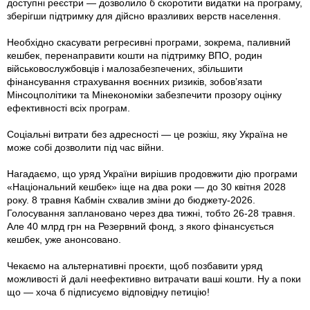
доступні реєстри — дозволило б скоротити видатки на програму,
зберігши підтримку для дійсно вразливих верств населення.
Необхідно скасувати регресивні програми, зокрема, паливний
кешбек, перенаправити кошти на підтримку ВПО, родин
військовослужбовців і малозабезпечених, збільшити
фінансування страхування воєнних ризиків, зобов’язати
Мінсоцполітики та Мінекономіки забезпечити прозору оцінку
ефективності всіх програм.
Соціальні витрати без адресності — це розкіш, яку Україна не
може собі дозволити під час війни.
Нагадаємо, що уряд України вирішив продовжити дію програми
«Національний кешбек» іще на два роки — до 30 квітня 2028
року. 8 травня Кабмін схвалив зміни до бюджету-2026.
Голосування заплановано через два тижні, тобто 26-28 травня.
Але 40 млрд грн на Резервний фонд, з якого фінансується
кешбек, уже анонсовано.
Чекаємо на альтернативні проєкти, щоб позбавити уряд
можливості й далі неефективно витрачати ваші кошти. Ну а поки
що — хоча б підписуємо відповідну петицію!