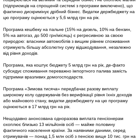
(підприємців на спрощеній системі з програми виключено), що
фактично дискримінує дрібний бізнес. Видатки держбюджету на
цю програму оцінюються у 5,6 млрд грн на рік.
Програма кешбеку на пальне (15% на дизель, 10% на бензин,
5% на автогаз, до 500 грн/місяць) є регресивною за своєю
природою: власники автомобілів з вищим рівнем споживання
отримують більшу абсолютну суму відшкодування, незалежно
від рівня доходів.
Програма, яка коштує бюджету 5 млрд грн на рік, де-факто
субсидує споживання переважно імпортного палива замість
підтримки вразливих домогосподарств.
Програма «Зимова тисяча» передбачає разову виплату
широкому колу одержувачів без верифікації рівня їхніх доходів
або майнового стану, видатки держбюджету на цю програму
оцінюються в 17 млрд грн на рік.
Нещодавно анонсована одноразова виплата пенсіонерам
охоплює близько 13 мільйонів осіб — майже половину
фактичного населення країни. За наявними даними, серед
отримувачів — понад 1,5 млн осіб з пенсією вище 10 тис. грн на