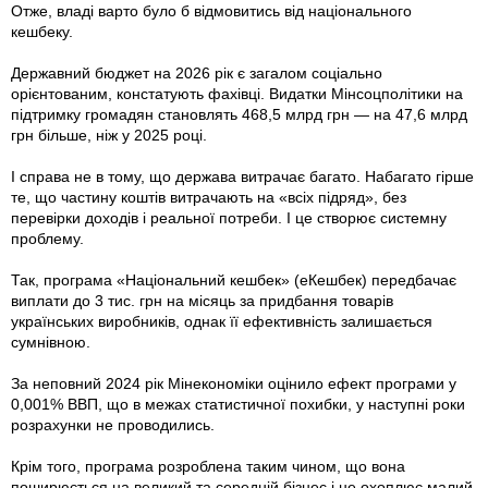
Отже, владі варто було б відмовитись від національного
кешбеку.
Державний бюджет на 2026 рік є загалом соціально
орієнтованим, констатують фахівці. Видатки Мінсоцполітики на
підтримку громадян становлять 468,5 млрд грн — на 47,6 млрд
грн більше, ніж у 2025 році.
І справа не в тому, що держава витрачає багато. Набагато гірше
те, що частину коштів витрачають на «всіх підряд», без
перевірки доходів і реальної потреби. І це створює системну
проблему.
Так, програма «Національний кешбек» (еКешбек) передбачає
виплати до 3 тис. грн на місяць за придбання товарів
українських виробників, однак її ефективність залишається
сумнівною.
За неповний 2024 рік Мінекономіки оцінило ефект програми у
0,001% ВВП, що в межах статистичної похибки, у наступні роки
розрахунки не проводились.
Крім того, програма розроблена таким чином, що вона
поширюється на великий та середній бізнес і не охоплює малий