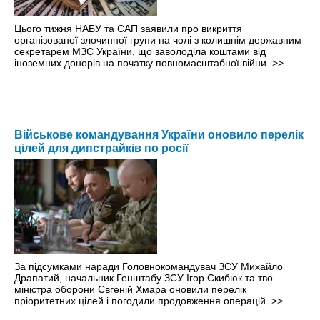
Цього тижня НАБУ та САП заявили про викриття
організованої злочинної групи на чолі з колишнім державним
секретарем МЗС України, що заволоділа коштами від
іноземних донорів на початку повномасштабної війни.
>>
Військове командування України оновило перелік
цілей для дипстрайків по росії
За підсумками наради Головнокомандувач ЗСУ Михайло
Драпатий, начальник Генштабу ЗСУ Ігор Скибюк та тво
міністра оборони Євгеній Хмара оновили перелік
пріоритетних цілей і погодили продовження операцій.
>>