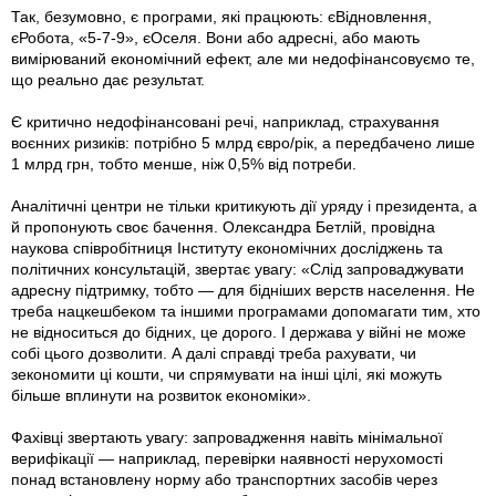
Так, безумовно, є програми, які працюють: єВідновлення,
єРобота, «5-7-9», єОселя. Вони або адресні, або мають
вимірюваний економічний ефект, але ми недофінансовуємо те,
що реально дає результат.
Є критично недофінансовані речі, наприклад, страхування
воєнних ризиків: потрібно 5 млрд євро/рік, а передбачено лише
1 млрд грн, тобто менше, ніж 0,5% від потреби.
Аналітичні центри не тільки критикують дії уряду і президента, а
й пропонують своє бачення. Олександра Бетлій, провідна
наукова співробітниця Інституту економічних досліджень та
політичних консультацій, звертає увагу: «Слід запроваджувати
адресну підтримку, тобто — для бідніших верств населення. Не
треба нацкешбеком та іншими програмами допомагати тим, хто
не відноситься до бідних, це дорого. І держава у війні не може
собі цього дозволити. А далі справді треба рахувати, чи
зекономити ці кошти, чи спрямувати на інші цілі, які можуть
більше вплинути на розвиток економіки».
Фахівці звертають увагу: запровадження навіть мінімальної
верифікації — наприклад, перевірки наявності нерухомості
понад встановлену норму або транспортних засобів через