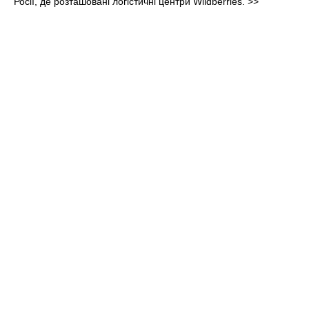
Росії, де розташовані логістичні центри Wildberries.
>>