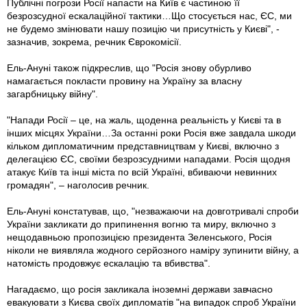
Публічні погрози Росії напасти на Київ є частиною її
безрозсудної ескалаційної тактики…Що стосується нас, ЄС, ми
не будемо змінювати нашу позицію чи присутність у Києві", -
зазначив, зокрема, речник Єврокомісії.
Ель-Ануні також підкреслив, що "Росія знову обурливо
намагається покласти провину на Україну за власну
загарбницьку війну".
"Напади Росії – це, на жаль, щоденна реальність у Києві та в
інших місцях України…За останні роки Росія вже завдала шкоди
кільком дипломатичним представництвам у Києві, включно з
делегацією ЄС, своїми безрозсудними нападами. Росія щодня
атакує Київ та інші міста по всій Україні, вбиваючи невинних
громадян", – наголосив речник.
Ель-Ануні констатував, що, "незважаючи на довготривалі спроби
України закликати до припинення вогню та миру, включно з
нещодавньою пропозицією президента Зеленського, Росія
ніколи не виявляла жодного серйозного наміру зупинити війну, а
натомість продовжує ескалацію та вбивства".
Нагадаємо, що росія закликала іноземні держави завчасно
евакуювати з Києва своїх дипломатів "на випадок спроб України