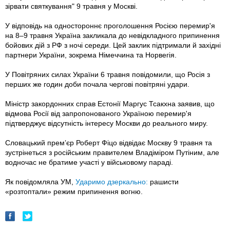
зірвати святкування" 9 травня у Москві.
У відповідь на одностороннє проголошення Росією перемир'я
на 8–9 травня Україна закликала до невідкладного припинення
бойових дій з РФ з ночі середи. Цей заклик підтримали й західні
партнери України, зокрема Німеччина та Норвегія.
У Повітряних силах України 6 травня повідомили, що Росія з
перших же годин доби почала чергові повітряні удари.
Міністр закордонних справ Естонії Маргус Тсакхна заявив, що
відмова Росії від запропонованого Україною перемир'я
підтверджує відсутність інтересу Москви до реального миру.
Словацький премʼєр Роберт Фіцо відвідає Москву 9 травня та
зустрінеться з російським правителем Владіміром Путіним, але
водночас не братиме участі у військовому параді.
Як повідомляла УМ,
Ударимо дзеркально:
рашисти
«розтоптали» режим припинення вогню.