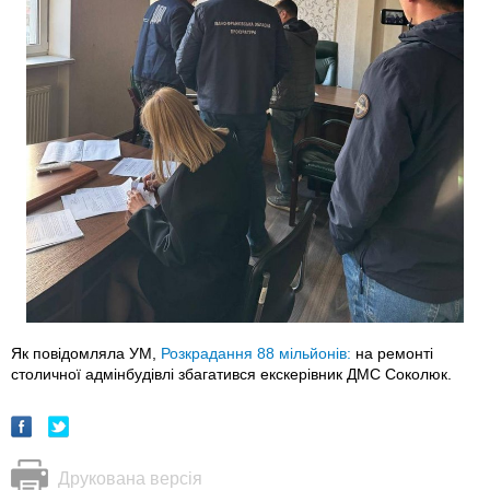
Як повідомляла УМ,
Розкрадання 88 мільйонів:
на ремонті
столичної адмінбудівлі збагатився екскерівник ДМС Соколюк.
Друкована версія