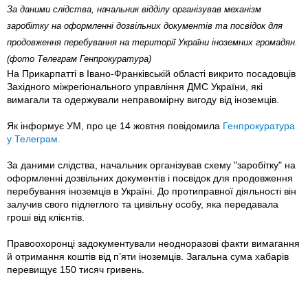
За даними слідства, начальник відділу організував механізм
заробітку на оформленні дозвільних документів та посвідок для
продовження перебування на території України іноземних громадян.
(фото Телеграм Генпрокуратура)
На Прикарпатті в Івано-Франківській області викрито посадовців
Західного міжрегіонального управління ДМС України, які
вимагали та одержували неправомірну вигоду від іноземців.
Як інформує УМ, про це 14 жовтня повідомила
Генпрокуратура
у Телеграм.
За даними слідства, начальник організував схему "заробітку" на
оформленні дозвільних документів і посвідок для продовження
перебування іноземців в Україні. До протиправної діяльності він
залучив свого підлеглого та цивільну особу, яка передавала
гроші від клієнтів.
Правоохоронці задокументували неодноразові факти вимагання
й отримання коштів від п’яти іноземців. Загальна сума хабарів
перевищує 150 тисяч гривень.