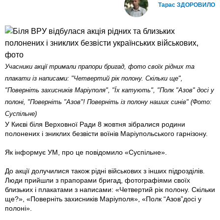
Тарас ЗДОРОВИЛО
Учасники акції тримали прапори бригад, фото своїх рідних та
плакати із написами: "Четвертий рік полону. Скільки ще",
"Поверніть захисників Маріуполя", "Їх катують", "Полк "Азов" досі у
полоні, "Поверніть "Азов"! Поверніть із полону наших синів" (Фото:
Суспільне)
У Києві біля Верховної Ради 8 жовтня зібралися родини
полонених і зниклих безвісти воїнів Маріупольського гарнізону.
Як інформує УМ, про це повідомило «Суспільне».
До акції долучилися також рідні військових з інших підрозділів.
Люди прийшли з прапорами бригад, фотографіями своїх
близьких і плакатами з написами: «Четвертий рік полону. Скільки
ще?», «Поверніть захисників Маріуполя», «Полк “Азов”досі у
полоні».