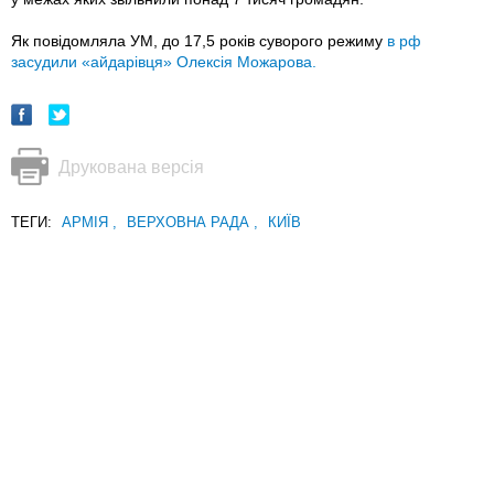
Як повідомляла УМ, до 17,5 років суворого режиму
в рф
засудили «айдарівця» Олексія Можарова.
Друкована версія
ТЕГИ:
АРМІЯ
,
ВЕРХОВНА РАДА
,
КИЇВ