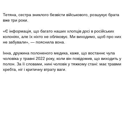
Тетяна, сестра зниклого безвісти військового, розшукує брата
вже три роки.
«Є інформація, що багато наших хлопців досі в російських
колоніях, але їх ніхто не обліковує. Ми виходимо, щоб про них
не забували», — пояснила вона.
Інна, дружина полоненого медика, каже, що востаннє чула
чоловіка у травні 2022 року, коли він повідомив, що виходить у
полон. За її словами, нині чоловік у тяжкому стані: має травми
хребта, ніг і критичну втрату ваги.