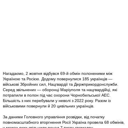
Нагадаємо, 2 жовтня відбувся 69-й обмін полоненими між
Україною та Росією. Додому повернулися 185 українців —
військові Збройних сил, Нацгвардії та Держприкордонслужби.
Серед звільнених — оборонці Маріуполя та нацгвардійці, які
потрапили в полон під час охорони Чорнобильської АЕС.
Більшість з них перебували у неволі з 2022 року. Разом із
військовими повернули й 20 цивільних українців.
За даними Головного управління розвідки, від початку
повномасштабного вторгнення Росії Україна провела 68 обмінів,
у межах яких звільнили понад 7 тисяч громадян.