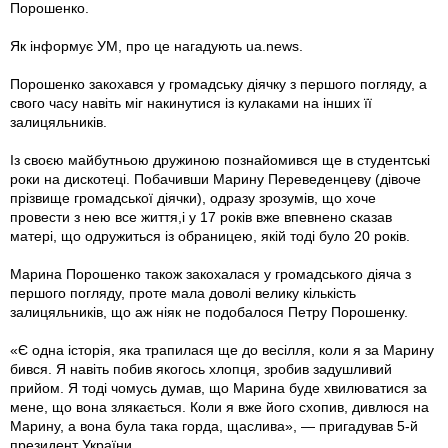
Порошенко.
Як інформує УМ, про це нагадують ua.news.
Порошенко закохався у громадську діячку з першого погляду, а
свого часу навіть міг накинутися із кулаками на інших її
залицяльників.
Із своєю майбутньою дружиною познайомився ще в студентські
роки на дискотеці. Побачивши Марину Переведенцеву (дівоче
прізвище громадської діячки), одразу зрозумів, що хоче
провести з нею все життя,і у 17 років вже впевнено сказав
матері, що одружиться із обраницею, якій тоді було 20 років.
Марина Порошенко також закохалася у громадського діяча з
першого погляду, проте мала доволі велику кількість
залицяльників, що аж ніяк не подобалося Петру Порошенку.
«Є одна історія, яка трапилася ще до весілля, коли я за Марину
бився. Я навіть побив якогось хлопця, зробив задушливий
прийом. Я тоді чомусь думав, що Марина буде хвилюватися за
мене, що вона злякається. Коли я вже його схопив, дивлюся на
Марину, а вона була така горда, щаслива», — пригадував 5-й
президент України.