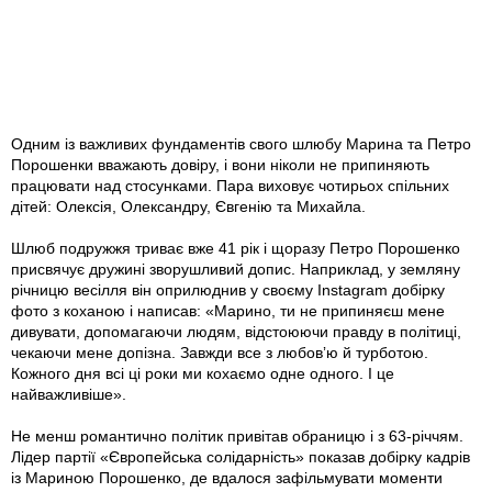
Одним із важливих фундаментів свого шлюбу Марина та Петро
Порошенки вважають довіру, і вони ніколи не припиняють
працювати над стосунками. Пара виховує чотирьох спільних
дітей: Олексія, Олександру, Євгенію та Михайла.
Шлюб подружжя триває вже 41 рік і щоразу Петро Порошенко
присвячує дружині зворушливий допис. Наприклад, у земляну
річницю весілля він оприлюднив у своєму Instagram добірку
фото з коханою і написав: «Марино, ти не припиняєш мене
дивувати, допомагаючи людям, відстоюючи правду в політиці,
чекаючи мене допізна. Завжди все з любовʼю й турботою.
Кожного дня всі ці роки ми кохаємо одне одного. І це
найважливіше».
Не менш романтично політик привітав обраницю і з 63-річчям.
Лідер партії «Європейська солідарність» показав добірку кадрів
із Мариною Порошенко, де вдалося зафільмувати моменти