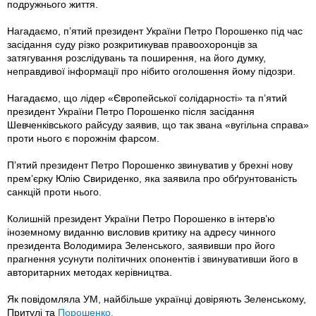
подружнього життя.
Нагадаємо, п’ятий президент України Петро Порошенко під час
засідання суду різко розкритикував правоохоронців за
затягування розслідувань та поширення, на його думку,
неправдивої інформації про нібито оголошення йому підозри.
Нагадаємо, що лідер «Європейської солідарності» та п’ятий
президент України Петро Порошенко після засідання
Шевченківського райсуду заявив, що так звана «вугільна справа»
проти нього є порожнім фарсом.
П’ятий президент Петро Порошенко звинуватив у брехні нову
прем’єрку Юлію Свириденко, яка заявила про обґрунтованість
санкцій проти нього.
Колишній президент України Петро Порошенко в інтерв’ю
іноземному виданню висловив критику на адресу чинного
президента Володимира Зеленського, заявивши про його
прагнення усунути політичних опонентів і звинувативши його в
авторитарних методах керівництва.
Як повідомляла УМ, найбільше українці довіряють Зеленському,
Притулі та
Порошенко.