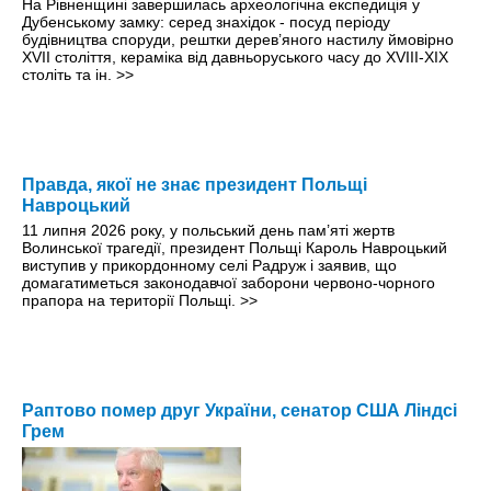
На Рівненщині завершилась археологічна експедиція у
Дубенському замку: серед знахідок - посуд періоду
будівництва споруди, рештки дерев’яного настилу ймовірно
ХVІІ століття, кераміка від давньоруського часу до ХVІІІ-ХІХ
століть та ін.
>>
Правда, якої не знає президент Польщі
Навроцький
11 липня 2026 року, у польський день пам’яті жертв
Волинської трагедії, президент Польщі Кароль Навроцький
виступив у прикордонному селі Радруж і заявив, що
домагатиметься законодавчої заборони червоно-чорного
прапора на території Польщі.
>>
Раптово помер друг України, сенатор США Ліндсі
Грем