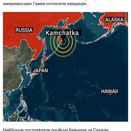
американських Гаваїв оголосили евакуацію.
Найбільше постраждали російські Камчатка та Сахалін.