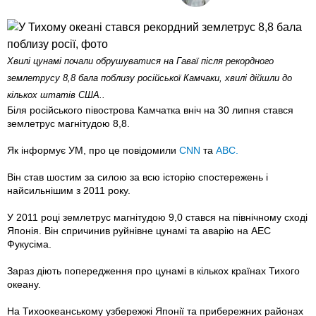
Хвилі цунамі почали обрушуватися на Гаваї після рекордного
землетрусу 8,8 бала поблизу російської Камчаки, хвилі дійшли до
кількох штатів США..
Біля російського півострова Камчатка вніч на 30 липня стався
землетрус магнітудою 8,8.
Як інформує УМ, про це повідомили
CNN
та
ABC.
Він став шостим за силою за всю історію спостережень і
найсильнішим з 2011 року.
У 2011 році землетрус магнітудою 9,0 стався на північному сході
Японія. Він спричинив руйнівне цунамі та аварію на АЕС
Фукусіма.
Зараз діють попередження про цунамі в кількох країнах Тихого
океану.
На Тихоокеанському узбережжі Японії та прибережних районах