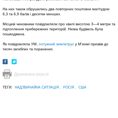
На них також обрушились два повторних поштовхи магітудою
6,3 та 6,9 балів і десятки менших.
Місцеві чиновники повідомляли про хвилі висотою 3—4 метри та
підтоплення прибережних територій. Низка будівель була
пошкоджена.
Як повідомляла УМ,
потужний землетрус
у М'янмі призвів до
тисяч загиблих та поранених.
Друкована версія
ТЕГИ:
НАДЗВИЧАЙНА СИТУАЦІЯ
,
РОСІЯ
,
США