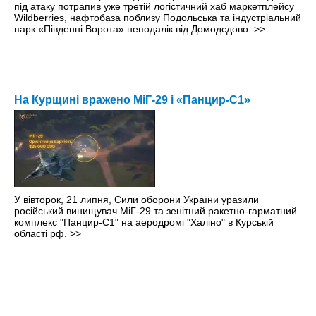
під атаку потрапив уже третій логістичний хаб маркетплейсу
Wildberries, нафтобаза поблизу Подольська та індустріальний
парк «Південні Ворота» неподалік від Домодєдово.
>>
На Курщині вражено МіГ-29 і «Панцир-С1»
У вівторок, 21 липня, Сили оборони України уразили
російський винищувач МіГ-29 та зенітний ракетно-гарматний
комплекс "Панцир-С1" на аеродромі "Халіно" в Курській
області рф.
>>