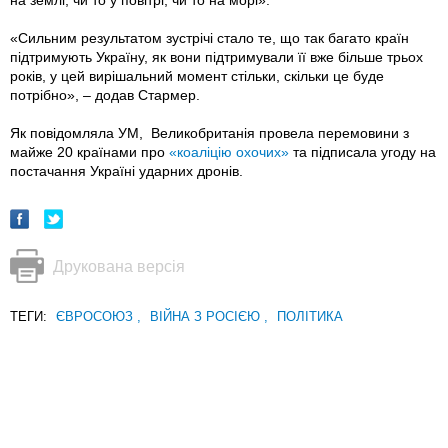
на землі, чи то у повітрі, чи то на морі».
«Сильним результатом зустрічі стало те, що так багато країн
підтримують Україну, як вони підтримували її вже більше трьох
років, у цей вирішальний момент стільки, скільки це буде
потрібно», – додав Стармер.
Як повідомляла УМ, Великобританія провела перемовини з
майже 20 країнами про
«коаліцію охочих»
та підписала угоду на
постачання Україні ударних дронів.
Друкована версія
ТЕГИ:
ЄВРОСОЮЗ
,
ВІЙНА З РОСІЄЮ
,
ПОЛІТИКА