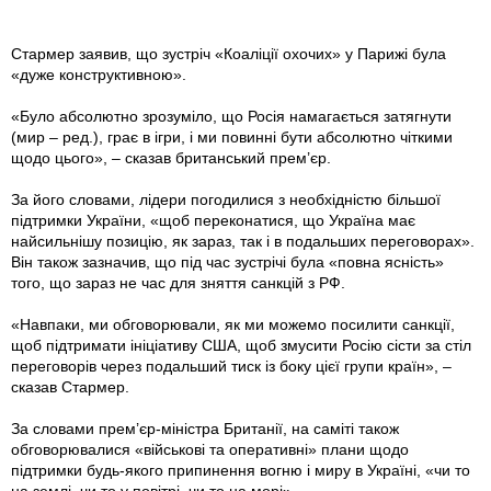
Стармер заявив, що зустріч «Коаліції охочих» у Парижі була
«дуже конструктивною».
«Було абсолютно зрозуміло, що Росія намагається затягнути
(мир – ред.), грає в ігри, і ми повинні бути абсолютно чіткими
щодо цього», – сказав британський прем’єр.
За його словами, лідери погодилися з необхідністю більшої
підтримки України, «щоб переконатися, що Україна має
найсильнішу позицію, як зараз, так і в подальших переговорах».
Він також зазначив, що під час зустрічі була «повна ясність»
того, що зараз не час для зняття санкцій з РФ.
«Навпаки, ми обговорювали, як ми можемо посилити санкції,
щоб підтримати ініціативу США, щоб змусити Росію сісти за стіл
переговорів через подальший тиск із боку цієї групи країн», –
сказав Стармер.
За словами прем’єр-міністра Британії, на саміті також
обговорювалися «військові та оперативні» плани щодо
підтримки будь-якого припинення вогню і миру в Україні, «чи то