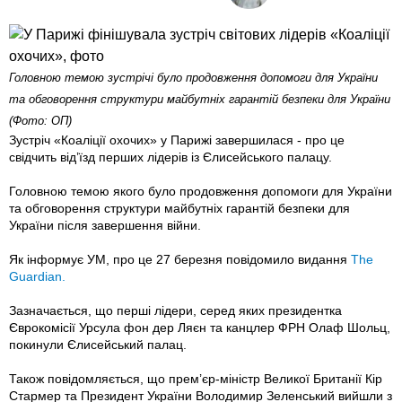
Головною темою зустрічі було продовження допомоги для України
та обговорення структури майбутніх гарантій безпеки для України
(Фото: ОП)
Зустріч «Коаліції охочих» у Парижі завершилася - про це
свідчить від’їзд перших лідерів із Єлисейського палацу.
Головною темою якого було продовження допомоги для України
та обговорення структури майбутніх гарантій безпеки для
України після завершення війни.
Як інформує УМ, про це 27 березня повідомило видання
The
Guardian.
Зазначається, що перші лідери, серед яких президентка
Єврокомісії Урсула фон дер Ляєн та канцлер ФРН Олаф Шольц,
покинули Єлисейський палац.
Також повідомляється, що прем’єр-міністр Великої Британії Кір
Стармер та Президент України Володимир Зеленський вийшли з