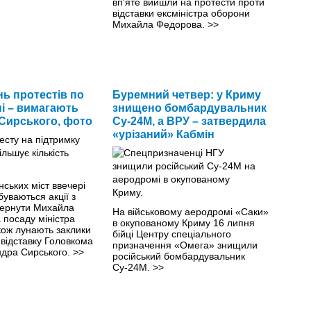
вп'яте вийшли на протести проти
відставки ексміністра оборони
Михайла Федорова.
>>
нь протестів по
Буремний четвер: у Криму
ні – вимагають
знищено бомбардувальник
 Сирського, фото
Су-24М, а ВРУ – затвердила
«урізаний» Кабмін
нських міст ввечері
буваються акції з
ернути Михайла
На військовому аеродромі «Саки»
 посаду міністра
в окупованому Криму 16 липня
кож лунають заклики
бійці Центру спеціального
 відставку Головкома
призначення «Омега» знищили
дра Сирського.
>>
російський бомбардувальник
Су-24М.
>>