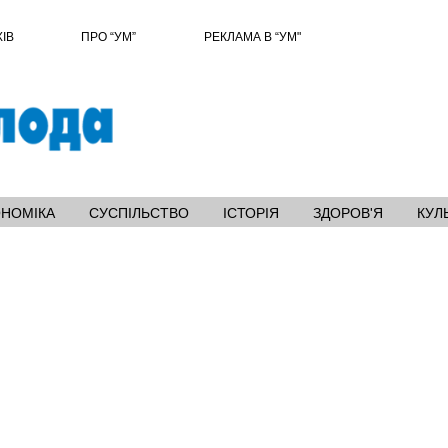
ХІВ
ПРО “УМ”
РЕКЛАМА В “УМ"
ОНОМІКА
СУСПІЛЬСТВО
ІСТОРІЯ
ЗДОРОВ'Я
КУЛ