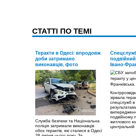
CТАТТІ ПО ТЕМІ
Теракти в Одесі: впродовж
Спецслужб
доби затримано
подвійний 
виконавців, фото
Івано-Фра
Контррозвід
зірвала тера
спецслужб в 
результатами
випередженн
подвійному п
Служба безпеки та Національна
житлового к
поліція затримали виконавців
центральній 
обох терактів, які сталися в Одесі
28 липня цього року. За