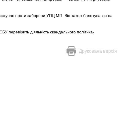
иступає проти заборони УПЦ МП. Він також балотувався на
 СБУ перевірить діяльність скандального політика-
Друкована версія