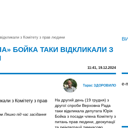
 відкликали з Комітету з прав людини
В
А» БОЙКА ТАКИ ВІДКЛИКАЛИ З
И
11:41,
19.12.2024
e-m
Тарас ЗДОРОВИЛО
На другий день (19 грудня) з
другої спроби Верховна Рада
таки відкликала депутата Юрія
ом Ляшко під час засідання
Бойка з посади члена Комітету з
питань прав людини, деокупації
та реінтеграції тимчасово