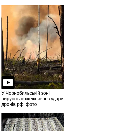
У Чорнобильській зоні
вирують пожежі через удари
дронів рф, фото