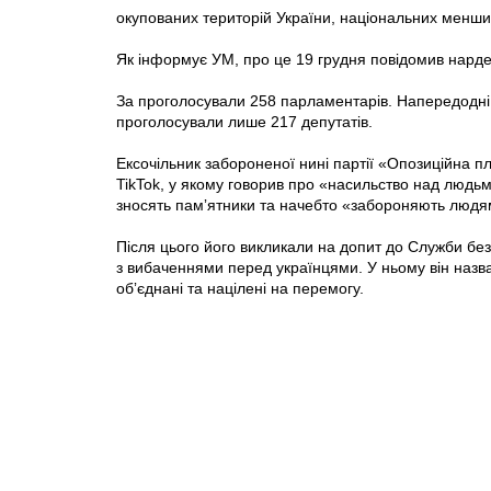
окупованих територій України, національних меншин
Як інформує УМ, про це 19 грудня повідомив нард
За проголосували 258 парламентарів. Напередодні, 1
проголосували лише 217 депутатів.
Ексочільник забороненої нині партії «Опозиційна
TikTok, у якому говорив про «насильство над людьм
зносять памʼятники та начебто «забороняють людя
Після цього його викликали на допит до Служби без
з вибаченнями перед українцями. У ньому він назва
обʼєднані та націлені на перемогу.