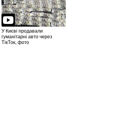
У Києві продавали
гуманітарні авто через
ТікТок, фото