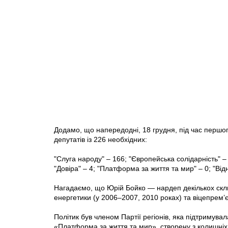
Додамо, що напередодні, 18 грудня, під час першо
депутатів із 226 необхідних:
"Слуга народу" – 166; "Європейська солідарність" – 
"Довіра" – 4; "Платформа за життя та мир" – 0; "Від
Нагадаємо, що Юрій Бойко — нардеп декількох скли
енергетики (у 2006–2007, 2010 роках) та віцепрем’є
Політик був членом Партії регіонів, яка підтримувала
«Платформа за життя та мир», створену з колишніх