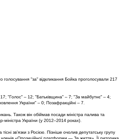
го голосування "за" відкликання Бойка проголосували 217
17; "Голос" – 12; "Батьківщина" – 7; "За майбутнє" – 4;
новлення України" – 0; Позафракційні – 7.
кань. Також він обіймав посади міністра палива та
р-міністра України (у 2012–2014 роках).
 тісні зв’язки з Росією. Пізніше очолив депутатську групу
 членів «Опозиційної платформи — За життя». Її риторика