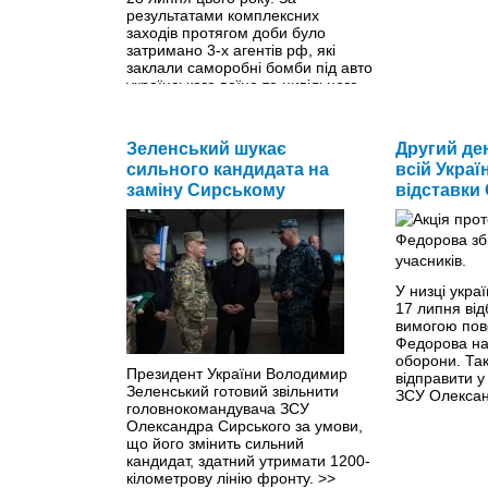
результатами комплексних
заходів протягом доби було
затримано 3-х агентів рф, які
заклали саморобні бомби під авто
українського воїна та цивільного
мешканця.
>>
Зеленський шукає
Другий де
сильного кандидата на
всій Украї
заміну Сирському
відставки
У низці украї
17 липня від
вимогою пов
Федорова на
оборони. Та
Президент України Володимир
відправити у
Зеленський готовий звільнити
ЗСУ Олексан
головнокомандувача ЗСУ
Олександра Сирського за умови,
що його змінить сильний
кандидат, здатний утримати 1200-
кілометрову лінію фронту.
>>