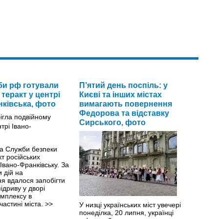
и рф готували
П’ятий день поспіль: у
теракт у центрі
Києві та інших містах
нківська, фото
вимагають повернення
Федорова та відставку
Сирського, фото
ка Служби безпеки
кт російських
Івано-Франківську. За
 дій на
я вдалося запобігти
ідриву у дворі
омплексу в
частині міста.
>>
У низці українських міст увечері
понеділка, 20 липня, українці