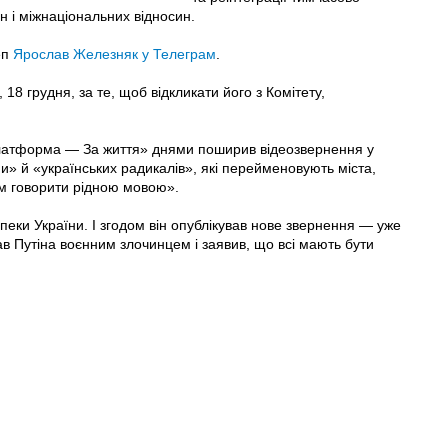
 і міжнаціональних відносин.
еп
Ярослав Железняк у Телеграм
.
8 грудня, за те, щоб відкликати його з Комітету,
 платформа — За життя» днями поширив відеозвернення у
и» й «українських радикалів», які перейменовують міста,
м говорити рідною мовою».
пеки України. І згодом він опублікував нове звернення — уже
в Путіна воєнним злочинцем і заявив, що всі мають бути