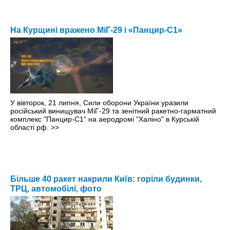
На Курщині вражено МіГ-29 і «Панцир-С1»
У вівторок, 21 липня, Сили оборони України уразили
російський винищувач МіГ-29 та зенітний ракетно-гарматний
комплекс "Панцир-С1" на аеродромі "Халіно" в Курській
області рф.
>>
Більше 40 ракет накрили Київ: горіли будинки,
ТРЦ, автомобілі, фото