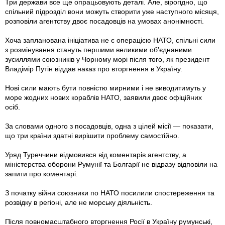
Три держави все ще опрацьовують деталі. Але, вірогідно, що
спільний підрозділ вони можуть створити уже наступного місяця,
розповіли агентству двоє посадовців на умовах анонімності.
Хоча запланована ініціатива не є операцією НАТО, спільні сили
з розмінування стануть першими великими об’єднаними
зусиллями союзників у Чорному морі після того, як президент
Владімір Путін віддав наказ про вторгнення в Україну.
Нові сили мають бути повністю мирними і не виводитимуть у
море жодних нових кораблів НАТО, заявили двоє офіційних
осіб.
За словами одного з посадовців, одна з цілей місії — показати,
що три країни здатні вирішити проблему самостійно.
Уряд Туреччини відмовився від коментарів агентству, а
міністерства оборони Румунії та Болгарії не відразу відповіли на
запити про коментарі.
З початку війни союзники по НАТО посилили спостереження та
розвідку в регіоні, але не морську діяльність.
Після повномасштабного вторгнення Росії в Україну румунські,