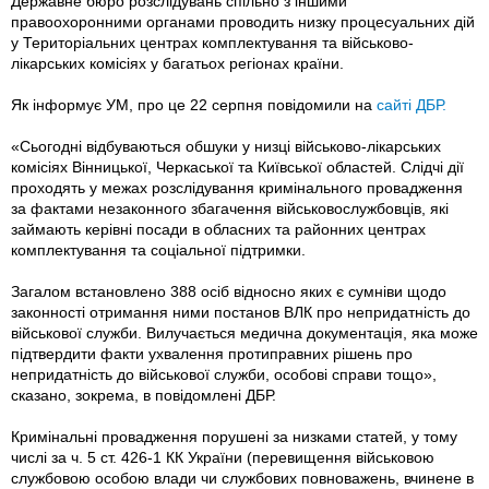
Державне бюро розслідувань спільно з іншими
правоохоронними органами проводить низку процесуальних дій
у Територіальних центрах комплектування та військово-
лікарських комісіях у багатьох регіонах країни.
Як інформує УМ, про це 22 серпня повідомили на
сайті ДБР.
«Сьогодні відбуваються обшуки у низці військово-лікарських
комісіях Вінницької, Черкаської та Київської областей. Слідчі дії
проходять у межах розслідування кримінального провадження
за фактами незаконного збагачення військовослужбовців, які
займають керівні посади в обласних та районних центрах
комплектування та соціальної підтримки.
Загалом встановлено 388 осіб відносно яких є сумніви щодо
законності отримання ними постанов ВЛК про непридатність до
військової служби. Вилучається медична документація, яка може
підтвердити факти ухвалення протиправних рішень про
непридатність до військової служби, особові справи тощо»,
сказано, зокрема, в повідомлені ДБР.
Кримінальні провадження порушені за низками статей, у тому
числі за ч. 5 ст. 426-1 КК України (перевищення військовою
службовою особою влади чи службових повноважень, вчинене в