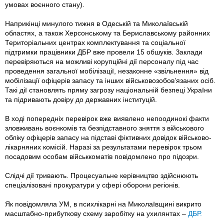
умовах воєнного стану).
Наприкінці минулого тижня в Одеській та Миколаївській
областях, а також Херсонському та Бериславському районних
Територіальних центрах комплектування та соціальної
підтримки працівники ДБР вже провели 15 обшуків. Заклади
перевіряються на можливі корупційні дії персоналу під час
проведення загальної мобілізації, незаконне «звільнення» від
мобілізації офіцерів запасу та інших військовозобов’язаних осіб.
Такі дії становлять пряму загрозу національній безпеці України
та підривають довіру до державних інституцій.
В ході попередніх перевірок вже виявлено непоодинокі факти
зловживань воєнкомів та безпідставного зняття з військового
обліку офіцерів запасу на підставі фіктивних довідок військово-
лікарняних комісій. Наразі за результатами перевірок трьом
посадовим особам військкоматів повідомлено про підозри.
Слідчі дії тривають. Процесуальне керівництво здійснюють
спеціалізовані прокуратури у сфері оборони регіонів.
Як повідомляла УМ, в психлікарні на Миколаївщині викрито
масштабно-прибуткову схему заробітку на ухилянтах –
ДБР.