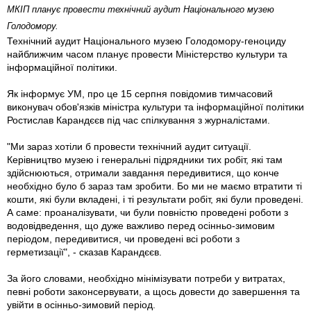
МКІП планує провести технічний аудит Національного музею
Голодомору.
Технічний аудит Національного музею Голодомору-геноциду
найближчим часом планує провести Міністерство культури та
інформаційної політики.
Як інформує УМ, про це 15 серпня повідомив тимчасовий
виконувач обов'язків міністра культури та інформаційної політики
Ростислав Карандєєв під час спілкування з журналістами.
"Ми зараз хотіли б провести технічний аудит ситуації.
Керівництво музею і генеральні підрядники тих робіт, які там
здійснюються, отримали завдання передивитися, що конче
необхідно було б зараз там зробити. Бо ми не маємо втратити ті
кошти, які були вкладені, і ті результати робіт, які були проведені.
А саме: проаналізувати, чи були повністю проведені роботи з
водовідведення, що дуже важливо перед осінньо-зимовим
періодом, передивитися, чи проведені всі роботи з
герметизації", - сказав Карандєєв.
За його словами, необхідно мінімізувати потреби у витратах,
певні роботи законсервувати, а щось довести до завершення та
увійти в осінньо-зимовий період.