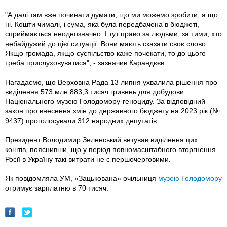
"А далі там вже починати думати, що ми можемо зробити, а що
ні. Кошти чималі, і сума, яка була передбачена в бюджеті,
сприймається неоднозначно. І тут право за людьми, за тими, хто
небайдужий до цієї ситуації. Вони мають сказати своє слово.
Якщо громада, якщо суспільство каже почекати, то до цього
треба прислуховуватися", - зазначив Карандєєв.
Нагадаємо, що Верховна Рада 13 липня ухвалила рішення про
виділення 573 млн 883,3 тисяч гривень для добудови
Національного музею Голодомору-геноциду. За відповідний
закон про внесення змін до державного бюджету на 2023 рік (№
9437) проголосували 312 народних депутатів.
Президент Володимир Зеленський ветував виділення цих
коштів, пояснивши, що у період повномасштабного вторгнення
Росії в Україну такі витрати не є першочерговими.
Як повідомляла УМ, «Зацькована» очільниця
музею Голодомору
отримує зарплатню в 70 тисяч.