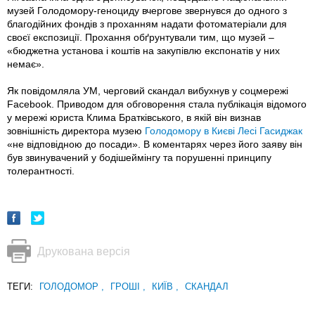
музей Голодомору-геноциду вчергове звернувся до одного з
благодійних фондів з проханням надати фотоматеріали для
своєї експозиції. Прохання обґрунтували тим, що музей –
«бюджетна установа і коштів на закупівлю експонатів у них
немає».
Як повідомляла УМ, черговий скандал вибухнув у соцмережі
Facebook. Приводом для обговорення стала публікація відомого
у мережі юриста Клима Братківського, в якій він визнав
зовнішність директора музею
Голодомору в Києві Лесі Гасиджак
«не відповідною до посади». В коментарях через його заяву він
був звинувачений у бодішеймінгу та порушенні принципу
толерантності.
Друкована версія
ТЕГИ:
ГОЛОДОМОР
,
ГРОШІ
,
КИЇВ
,
СКАНДАЛ