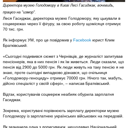
Директора музею Голодомору в Києві Лесі Гасиджак, вочевидь,
працюэ на "измор".
Леся Гасиджак, директорка музею Голодомору, яку цькували в
соцмережах через її фігуру, за свою роботу щомісяця отримує
70 тис. грн.
Як інформує УМ, про це повідомив у
Facebook
юрист Клим
Братківський.
«Сьогодні подивився сюжет з Чернівців, де журналіст запитував
пенсіонерів, яка в них пенсія і як їм живеться. Люди сказали, що
пенсія від 2900 до 5000 грн. Як люди живуть на таку пенсію я не
знаю, проте сьогодні випадково дізнався, що очільниця
«Голодомору-геноциду» отримує 70000 грн. Нічого так, мабуть,
дійсно спеціаліст у своїй сфері», – написав Братківський.
Відтак, користувачів соцмереж неабияк обурила зарплатня
Гасиджак.
Зокрема, користувачі порівнюють зарплату директорки музею
Голодомору із зарплатнею українських військових на передовій.
Як зазначила одна з дописувачок, нещодавно Національний