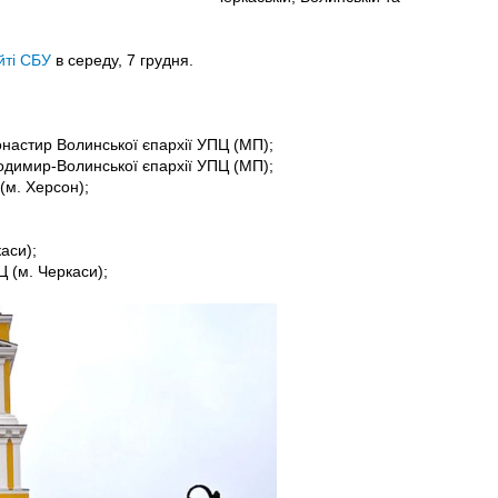
йті СБУ
в середу, 7 грудня.
настир Волинської єпархії УПЦ (МП);
димир-Волинської єпархії УПЦ (МП);
(м. Херсон);
аси);
Ц (м. Черкаси);