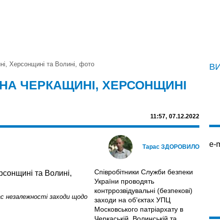
і, Херсонщині та Волині, фото
В
 НА ЧЕРКАЩИНІ, ХЕРСОНЩИНІ
11:57,
07.12.2022
e-m
Тарас ЗДОРОВИЛО
Співробітники Служби безпеки
України проводять
контррозвідувальні (безпекові)
ас незалежності заходи щодо
заходи на об’єктах УПЦ
Московського патріархату в
Черкаській, Волинській та