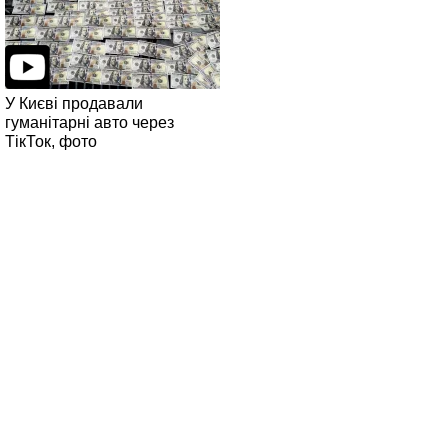
У Києві продавали
гуманітарні авто через
ТікТок, фото