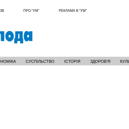
ХІВ
ПРО “УМ”
РЕКЛАМА В “УМ"
ОНОМІКА
СУСПІЛЬСТВО
ІСТОРІЯ
ЗДОРОВ'Я
КУЛ