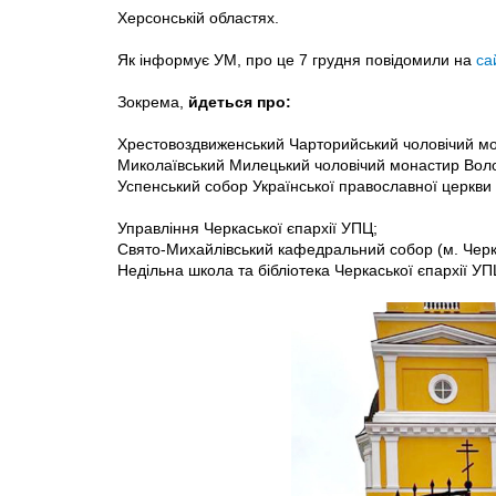
Херсонській областях.
Як інформує УМ, про це 7 грудня повідомили на
са
Зокрема,
йдеться про:
Хрестовоздвиженський Чарторийський чоловічий мо
Миколаївський Милецький чоловічий монастир Воло
Успенський собор Української православної церкви 
Управління Черкаської єпархії УПЦ;
Свято-Михайлівський кафедральний собор (м. Черк
Недільна школа та бібліотека Черкаської єпархії УП