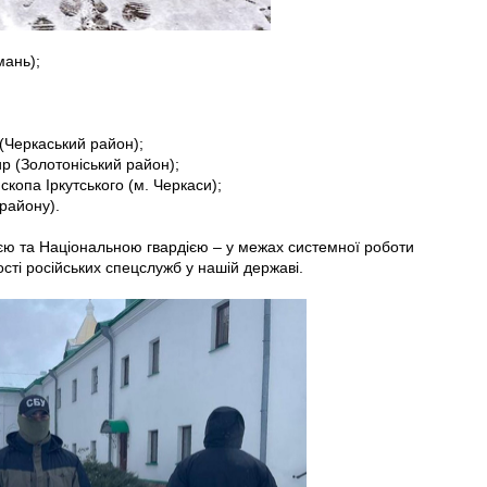
мань);
(Черкаський район);
р (Золотоніський район);
копа Іркутського (м. Черкаси);
 району).
єю та Національною гвардією – у межах системної роботи
ості російських спецслужб у нашій державі.