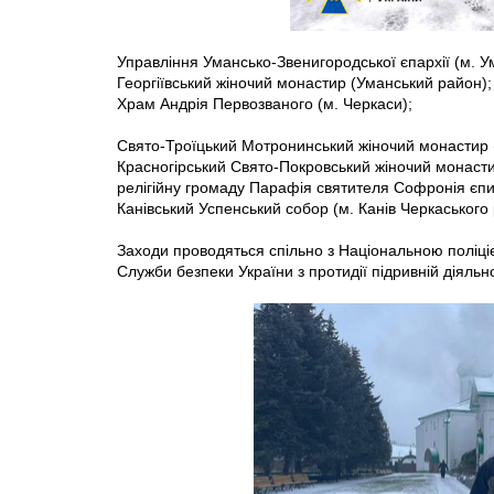
Управління Умансько-Звенигородської єпархії (м. У
Георгіївський жіночий монастир (Уманський район);
Храм Андрія Первозваного (м. Черкаси);
Свято-Троїцький Мотронинський жіночий монастир 
Красногірський Свято-Покровський жіночий монасти
релігійну громаду Парафія святителя Софронія єпис
Канівський Успенський собор (м. Канів Черкаського
Заходи проводяться спільно з Національною поліці
Служби безпеки України з протидії підривній діяльн