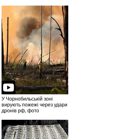
У Чорнобильській зоні
вирують пожежі через удари
дронів рф, фото