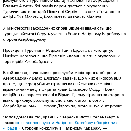
[межуючого з Туреччиною міста] Нахічевані в Азербайджані.
Близько 4 тисяч бойовиків перекидається з окупованих
Туреччиною територій Північної Сирії», — заявив Тоганян. в
ефірі «Эха Москвы», його цитати наводить Meduza.
У Міністерстві закордонних справ Вірменії вважають, що
турецькі військові беруть участь в боях в Нагірному Карабаху на
стороні Азербайджану.
Президент Туреччини Реджеп Тайїп Ердоган, якого цитує
Hurriyet, наголосив, що Вірменія «повинна піти з окупованих
територій» Азербайджану.
В той же час, начальник пресслужби Міністерства оборони
Азербайджану Вагіф Дяргахли заявив, що у них є інформація
про те, що серед убитих вірменських військових є етнічні
вірмени-найманці з Сирії та країн Близького Сходу. «Вони
офіційно не зареєстровані в Вірменії, тому вірменська сторона
вміло приховує реальну кількість своїх втрат в боях з
Азербайджаном», — сказав Дяргахли, якого цитує Интерфакс.
Як повідомляла УМ, уранці 27 вересня місто Степанакерт, а
також
інші населені пункти Нагірного Карабаху обстріляли з
«Градів»
. Сторони конфлікту в Нагірному Карабаху —