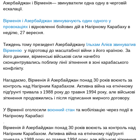
Азербайджан і Вірменія— звинуватили одна одну в черговій
ескалації.
Вірменія і Азербайджан звинувачують один одного у
провокаціях
і відновленні бойових дій в Нагірному Карабаху в
неділю, 27 вересня.
Тиждень тому президент Азербайджану
Ільхам Алієв звинуватив
Вірменію
у підготовці до масштабної війни з його країною. За
його даними, вірменські військові сили начебто
сконцентрувались поблизу лінії зіткнення в зоні карабаського
конфлікту.
Нагадаємо, Вірменія й Азербайджан понад 30 років воюють за
контроль над Нагірним Карабахом. Активна війна на етнічному
підґрунті тривала з 1988 року до травня 1994 року, але військові
зіткнення продовжились і після підписання мирного договору.
У Вірменії оголосили
воєнний стан
та мобілізацію через події в
Нагірному Карабасі
.
Вірменія й Азербайджан понад 30 років воюють за контроль над
Нагірним Карабахом. Активна війна на етнічному підґрунті
тривала з 1988 року до травня 1994 року, але військові зіткнення