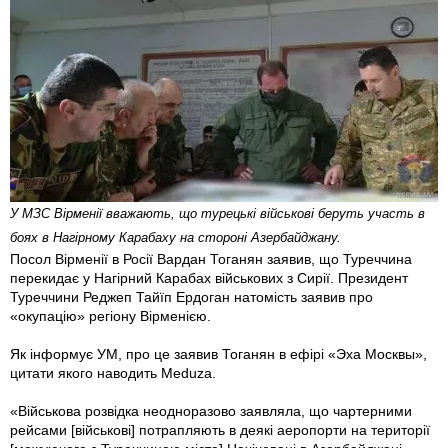
У МЗС Вірменії вважають, що турецькі військові беруть участь в
боях в Нагірному Карабаху на стороні Азербайджану.
Посол Вірменії в Росії Вардан Тоганян заявив, що Туреччина
перекидає у Нагірний Карабах військових з Сирії. Президент
Туреччини Реджеп Тайїп Ердоган натомість заявив про
«окупацію» регіону Вірменією.
Як інформує УМ, про це заявив Тоганян в ефірі «Эха Москвы»,
цитати якого наводить Meduza.
«Військова розвідка неодноразово заявляла, що чартерними
рейсами [військові] потрапляють в деякі аеропорти на території