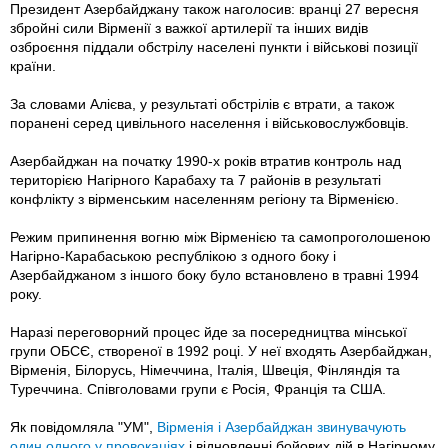
Президент Азербайджану також наголосив: вранці 27 вересня
збройні сили Вірменії з важкої артилерії та інших видів
озброєння піддали обстрілу населені пункти і військові позиції
країни.
За словами Алієва, у результаті обстрілів є втрати, а також
поранені серед цивільного населення і військовослужбовців.
Азербайджан на початку 1990-х років втратив контроль над
територією Нагірного Карабаху та 7 районів в результаті
конфлікту з вірменським населенням регіону та Вірменією.
Режим припинення вогню між Вірменією та самопроголошеною
Нагірно-Карабаською республікою з одного боку і
Азербайджаном з іншого боку було встановлено в травні 1994
року.
Наразі переговорний процес йде за посередництва мінської
групи ОБСЄ, створеної в 1992 році. У неї входять Азербайджан,
Вірменія, Білорусь, Німеччина, Італія, Швеція, Фінляндія та
Туреччина. Співголовами групи є Росія, Франція та США.
Як повідомляла "УМ",
Вірменія і Азербайджан звинувачують
один одного у провокаціях
і відновленні бойових дій в Нагірному