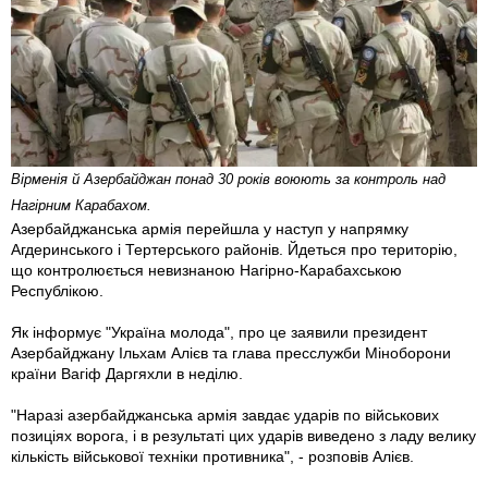
Вірменія й Азербайджан понад 30 років воюють за контроль над
Нагірним Карабахом.
Азербайджанська армія перейшла у наступ у напрямку
Агдеринського і Тертерського районів. Йдеться про територію,
що контролюється невизнаною Нагірно-Карабахською
Республікою.
Як інформує "Україна молода", про це заявили президент
Азербайджану Ільхам Алієв та глава пресслужби Міноборони
країни Вагіф Даргяхли в неділю.
"Наразі азербайджанська армія завдає ударів по військових
позиціях ворога, і в результаті цих ударів виведено з ладу велику
кількість військової техніки противника", - розповів Алієв.