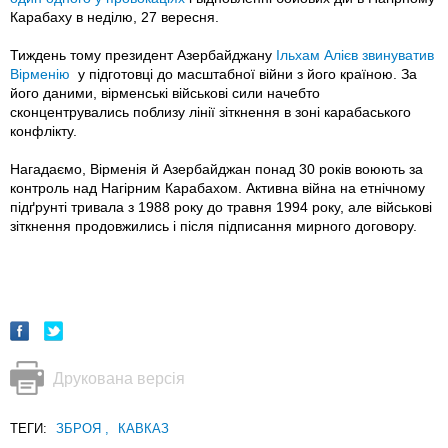
Карабаху в неділю, 27 вересня.
Тиждень тому президент Азербайджану
Ільхам Алієв звинуватив
Вірменію
у підготовці до масштабної війни з його країною. За
його даними, вірменські військові сили начебто
сконцентрувались поблизу лінії зіткнення в зоні карабаського
конфлікту.
Нагадаємо, Вірменія й Азербайджан понад 30 років воюють за
контроль над Нагірним Карабахом. Активна війна на етнічному
підґрунті тривала з 1988 року до травня 1994 року, але військові
зіткнення продовжились і після підписання мирного договору.
Друкована версія
ТЕГИ:
ЗБРОЯ
,
КАВКАЗ