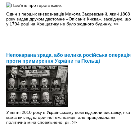
Один з перших києвознавців Микола Закревський, який 1868
року видав друком двотомне «Опісаніє Києва», засвідчує, що
у 1794 році на Хрещатику не було жодного будинку.
>>
Непокарана зрада, або велика російська операція
проти примирення України та Польщі
У квітні 2010 року в Українському домі відкрили виставку, яка
мала вигляд історичної експозиції, але працювала як
політична міна сповільненої дії.
>>