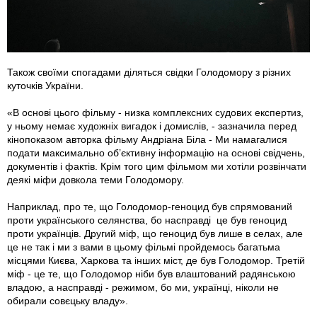
Також своїми спогадами діляться свідки Голодомору з різних
куточків України.
«В основі цього фільму - низка комплексних судових експертиз,
у ньому немає художніх вигадок і домислів, - зазначила перед
кінопоказом авторка фільму Андріана Біла - Ми намагалися
подати максимально об’єктивну інформацію на основі свідчень,
документів і фактів. Крім того цим фільмом ми хотіли розвінчати
деякі міфи довкола теми Голодомору.
Наприклад, про те, що Голодомор-геноцид був спрямований
проти українського селянства, бо насправді це був геноцид
проти українців. Другий міф, що геноцид був лише в селах, але
це не так і ми з вами в цьому фільмі пройдемось багатьма
місцями Києва, Харкова та інших міст, де був Голодомор. Третій
міф - це те, що Голодомор ніби був влаштований радянською
владою, а насправді - режимом, бо ми, українці, ніколи не
обирали совєцьку владу».