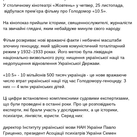
У столичному кінотеатрі «Жовтень» у четвер, 25 листопада,
відбулася прем’єра фільму про Голодомор «10.5».
На кінопоказ прийшли історики, священнослужителі, журналісти
та звичайні глядачі, яким небайдуже минуле свого народу.
Фільм розкриває нові вражаючі факти і небачені масштаби
злочину геноциду, який здійснив комуністичний тоталітарний
режим у 1932–1933 роках. Його метою була ліквідація
національно-визвольного руху, нищення української нації та
недопущення відновлення Української Держави.
«10.5» - 10 мільйонів 500 тисяч українців - це нове вражаюче
число втрат української нації під час Голодомору-геноциду. З
них — 4 млн українських дітей.
Ці цифри встановлено комплексними судовими експертизами,
що були проведені в останні роки. Про це розповідають
експерти, які брали участь у дослідженнях, а це історики,
психіатри, лінгвісти, юристи. Серед них:
директор Інституту української мови НАН України Павло
Гриценко, президент Асоціації психіатрів України Семен