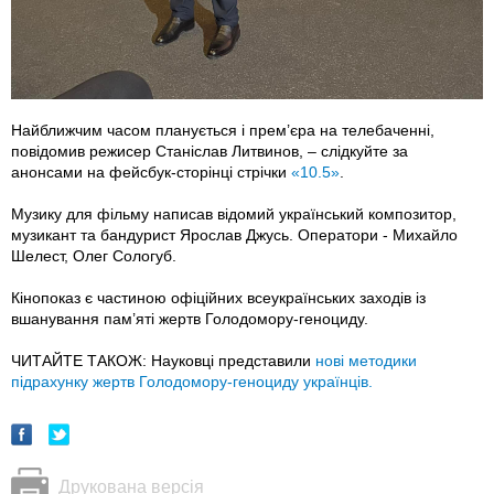
Найближчим часом планується і прем’єра на телебаченні,
повідомив режисер Станіслав Литвинов, – слідкуйте за
анонсами на фейсбук-сторінці стрічки
«10.5»
.
Музику для фільму написав відомий український композитор,
музикант та бандурист Ярослав Джусь. Оператори - Михайло
Шелест, Олег Сологуб.
Кінопоказ є частиною офіційних всеукраїнських заходів із
вшанування пам’яті жертв Голодомору-геноциду.
ЧИТАЙТЕ ТАКОЖ: Науковці представили
нові методики
підрахунку жертв Голодомору-геноциду українців.
Друкована версія