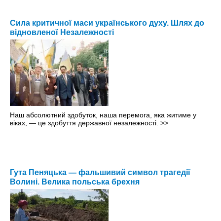
Сила критичної маси українського духу. Шлях до
відновленої Незалежності
Наш абсолютний здобуток, наша перемога, яка житиме у
віках, — це здобуття державної незалежності.
>>
Гута Пеняцька — фальшивий символ трагедії
Волині. Велика польська брехня