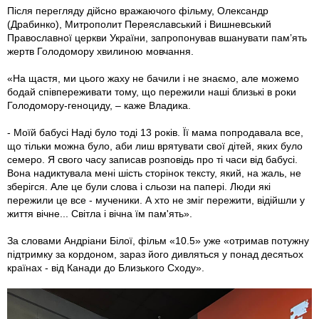
Після перегляду дійсно вражаючого фільму, Олександр
(Драбинко), Митрополит Переяславський і Вишневський
Православної церкви України, запропонував вшанувати пам’ять
жертв Голодомору хвилиною мовчання.
«На щастя, ми цього жаху не бачили і не знаємо, але можемо
бодай співпереживати тому, що пережили наші близькі в роки
Голодомору-геноциду, – каже Владика.
- Моїй бабусі Наді було тоді 13 років. Її мама попродавала все,
що тільки можна було, аби лиш врятувати свої дітей, яких було
семеро. Я свого часу записав розповідь про ті часи від бабусі.
Вона надиктувала мені шість сторінок тексту, який, на жаль, не
зберігся. Але це були слова і сльози на папері. Люди які
пережили це все - мученики. А хто не зміг пережити, відійшли у
життя вічне... Світла і вічна їм пам'ять».
За словами Андріани Білої, фільм «10.5» уже «отримав потужну
підтримку за кордоном, зараз його дивляться у понад десятьох
країнах - від Канади до Близького Сходу».