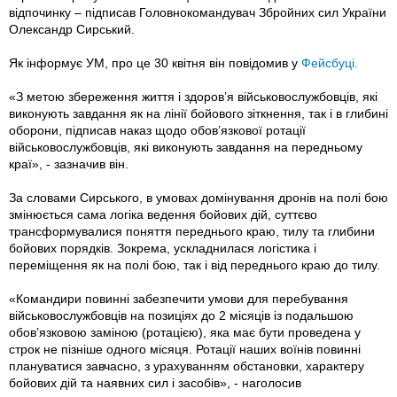
відпочинку – підписав Головнокомандувач Збройних сил України
Олександр Сирський.
Як інформує УМ, про це 30 квітня він повідомив у
Фейсбуці.
«З метою збереження життя і здоров’я військовослужбовців, які
виконують завдання як на лінії бойового зіткнення, так і в глибині
оборони, підписав наказ щодо обов’язкової ротації
військовослужбовців, які виконують завдання на передньому
краї», - зазначив він.
За словами Сирського, в умовах домінування дронів на полі бою
змінюється сама логіка ведення бойових дій, суттєво
трансформувалися поняття переднього краю, тилу та глибини
бойових порядків. Зокрема, ускладнилася логістика і
переміщення як на полі бою, так і від переднього краю до тилу.
«Командири повинні забезпечити умови для перебування
військовослужбовців на позиціях до 2 місяців із подальшою
обов’язковою заміною (ротацією), яка має бути проведена у
строк не пізніше одного місяця. Ротації наших воїнів повинні
плануватися завчасно, з урахуванням обстановки, характеру
бойових дій та наявних сил і засобів», - наголосив