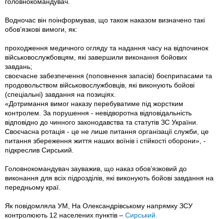
головнокомандувач.
Водночас він поінформував, що також наказом визначено такі
обов’язкові вимоги, як:
проходження медичного огляду та надання часу на відпочинок
військовослужбовцям, які завершили виконання бойових
завдань;
своєчасне забезпечення (поповнення запасів) боєприпасами та
продовольством військовослужбовців, які виконують бойові
(спеціальні) завдання на позиціях.
«Дотримання вимог наказу перебуватиме під жорстким
контролем. За порушення - невідворотна відповідальність
відповідно до чинного законодавства та статутів ЗС України.
Своєчасна ротація - це не лише питання організації служби, це
питання збереження життя наших воїнів і стійкості оборони», -
підкреслив Сирський.
Головнокомандувач зауважив, що наказ обов’язковий до
виконання для всіх підрозділів, які виконують бойові завдання на
передньому краї.
Як повідомляла УМ, На Олександрівському напрямку ЗСУ
контролюють 12 населених пунктів –
Сирський.