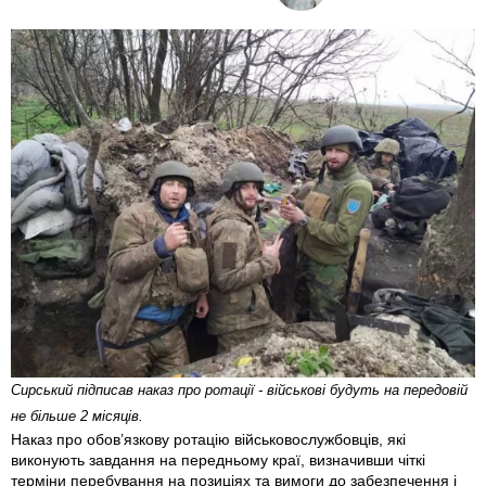
Сирський підписав наказ про ротації - військові будуть на передовій
не більше 2 місяців.
Наказ про обов’язкову ротацію військовослужбовців, які
виконують завдання на передньому краї, визначивши чіткі
терміни перебування на позиціях та вимоги до забезпечення і