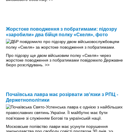
Жорстоке поводження з побратимами: підозру
«заробили» два бійця полку «Скеля», фото
Про підозру ще двом військовим полку «Скеля» через
жорстоке поводження з побратимами повідомило Державне
бюро розслідувань.
>>
Почаївська лавра має розірвати зв'язки з РПЦ -
Держетнополітики
Московське попівство лаври має усунути порушення
законодавства про свободу совісті протягом 30 днів.
>>