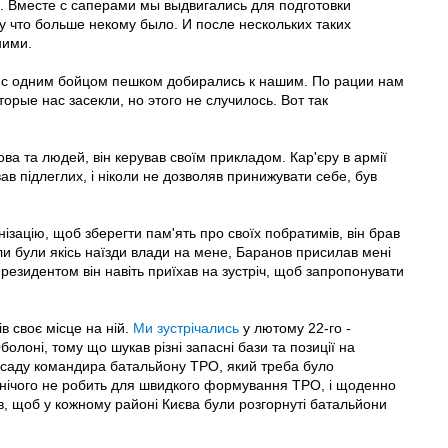
и. Вместе с саперами мы выдвигались для подготовки
у что больше некому было. И после нескольких таких
ними.
ы с одним бойцом пешком добирались к нашим. По рации нам
рые нас засекли, но этого не случилось. Вот так
ва та людей, він керував своїм прикладом. Кар'єру в армії
вав підлеглих, і ніколи не дозволяв принижувати себе, був
нізацію, щоб зберегти пам'ять про своїх побратимів, він брав
оли були якісь наїзди влади на мене, Баранов присилав мені
 президентом він навіть приїхав на зустріч, щоб запропонувати
ів своє місце на ній.
Ми зустрічались
у лютому 22-го -
болоні, тому що шукав різні запасні бази та позиції на
посаду командира батальйону ТРО, який треба було
нічого не робить для швидкого формування ТРО, і щоденно
ів, щоб у кожному районі Києва були розгорнуті батальйони