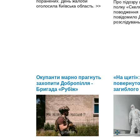
поранених. День жалоби
Про підозру
оголосила Київська область.
>>
полку «Скел
поводження 
повідомило 
розслідуван
Окупанти марно прагнуть
«На щиті»:
захопити Добропілля -
повернуто 
Бригада «Рубіж»
загиблого