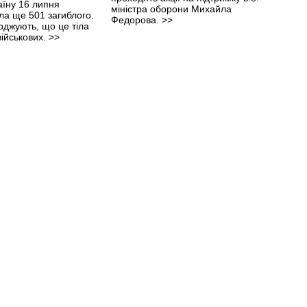
раїну 16 липня
міністра оборони Михайла
ла ще 501 загиблого.
Федорова.
>>
рджують, що це тіла
військових.
>>