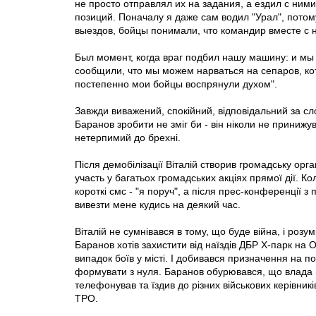
не просто отправлял их на задания, а ездил с ним
позиций. Поначалу я даже сам водил "Урал", потом
выездов, бойцы понимали, что командир вместе с 
Был момент, когда враг подбил нашу машину: и м
сообщили, что мы можем нарваться на сепаров, кото
постепенно мои бойцы воспрянули духом".
Завжди виважений, спокійний, відповідальний за сло
Баранов зробити не зміг би - він ніколи не принижу
нетерпимий до брехні.
Після демобілізації Віталій створив громадську орга
участь у багатьох громадських акціях прямої дії. К
короткі смс - "я поруч", а після прес-конференції з
вивезти мене кудись на деякий час.
Віталій не сумнівався в тому, що буде війна, і розум
Баранов хотів захистити від наїздів ДБР Х-парк на О
випадок боїв у місті. І добивався призначення на 
формувати з нуля. Баранов обурювався, що влада 
телефонував та їздив до різних військових керівник
ТРО.