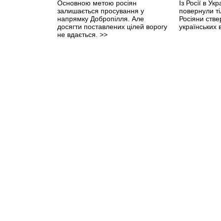
Основною метою росіян
Із Росії в Ук
залишається просування у
повернули ті
напрямку Добропілля. Але
Росіяни стве
досягти поставлених цілей ворогу
українських 
не вдається.
>>