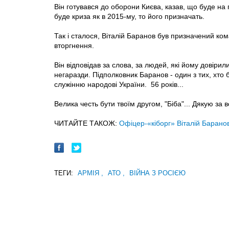
Він готувався до оборони Києва, казав, що буде на п
буде криза як в 2015-му, то його призначать.
Так і сталося, Віталій Баранов був призначений ко
вторгнення.
Він відповідав за слова, за людей, які йому довірили
негаразди. Підполковник Баранов - один з тих, хто 
служінню народові України. 56 років...
Велика честь бути твоїм другом, "Біба"... Дякую за в
ЧИТАЙТЕ ТАКОЖ:
Офіцер-«кіборг» Віталій Баранов 
ТЕГИ:
АРМІЯ
,
АТО
,
ВІЙНА З РОСІЄЮ