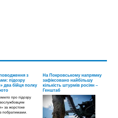
поводження з
На Покровському напрямку
ми: підозру
зафіксовано найбільшу
» два бійця полку
кількість штурмів росіян –
фото
Генштаб