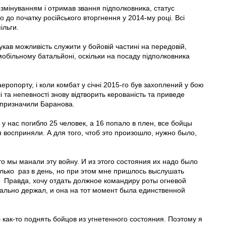
змінуванням і отримав звання підполковника, статус
о до початку російського вторгнення у 2014-му році. Всі
ільги.
укав можливість служити у бойовій частині на передовій,
обільному батальйоні, оскільки на посаду підполковника
еропорту, і коли комбат у січні 2015-го був захоплений у бою
і та непевності знову відтворить керованість та приведе
 призначили Баранова.
у нас погибло 25 человек, а 16 попало в плен, все бойцы
восприняли. А для того, чтоб это произошло, нужно было,
то мы манали эту войну. И из этого состояния их надо было
олько раз в день, но при этом мне пришлось выслушать
. Правда, хочу отдать должное командиру роты огневой
ально держал, и она на тот момент была единственной
 как-то поднять бойцов из угнетенного состояния. Поэтому я