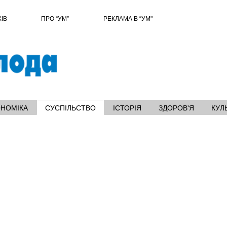
ХІВ
ПРО “УМ”
РЕКЛАМА В “УМ"
ОНОМІКА
СУСПІЛЬСТВО
ІСТОРІЯ
ЗДОРОВ'Я
КУЛ