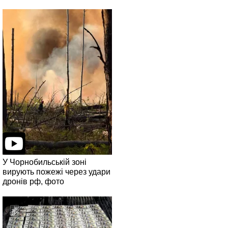
У Чорнобильській зоні
вирують пожежі через удари
дронів рф, фото