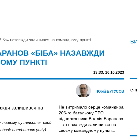
Біба» назавжди залишився на командному пункті
В
АРАНОВ «БІБА» НАЗАВЖДИ
ОМУ ПУНКТІ
13:33,
10.10.2023
e-m
Юрій БУТУСОВ
Не витримало серце командира
206-го батальону ТРО
підполковника Віталія Баранова
у нашому суспільстві, який
- він назавжди залишився на
ebook.com/butusov.yuriy)
своєму командному пункті...