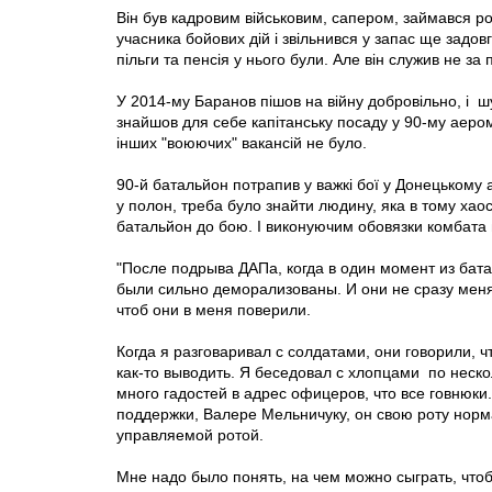
Він був кадровим військовим, сапером, займався ро
учасника бойових дій і звільнився у запас ще задовг
пільги та пенсія у нього були. Але він служив не за п
У 2014-му Баранов пішов на війну добровільно, і ш
знайшов для себе капітанську посаду у 90-му аером
інших "воюючих" вакансій не було.
90-й батальйон потрапив у важкі бої у Донецькому а
у полон, треба було знайти людину, яка в тому хаос
батальйон до бою. І виконуючим обовязки комбата
"После подрыва ДАПа, когда в один момент из бата 
были сильно деморализованы. И они не сразу меня 
чтоб они в меня поверили.
Когда я разговаривал с солдатами, они говорили, ч
как-то выводить. Я беседовал с хлопцами по неск
много гадостей в адрес офицеров, что все говнюки
поддержки, Валере Мельничуку, он свою роту норм
управляемой ротой.
Мне надо было понять, на чем можно сыграть, чтоб