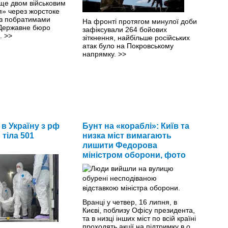
 ще двом військовим
я» через жорстоке
з побратимами
На фронті протягом минулої доби
Державне бюро
зафіксували 264 бойових
ь.
>>
зіткнення, найбільше російських
атак було на Покровському
напрямку.
>>
 в Україну з рф
Бунт на «кораблі»: Київ та
тіла 501
низка міст вимагають
лишити Федорова
міністром оборони, фото
Вранці у четвер, 16 липня, в
Києві, поблизу Офісу президента,
та в низці інших міст по всій країні
проходять акції на підтримку в.о.