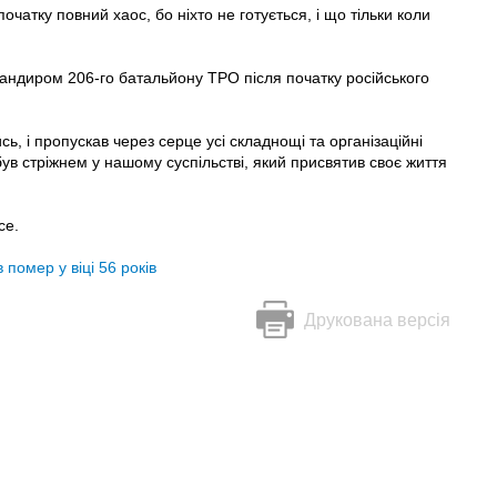
очатку повний хаос, бо ніхто не готується, і що тільки коли
мандиром 206-го батальйону ТРО після початку російського
сь, і пропускав через серце усі складнощі та організаційні
був стріжнем у нашому суспільстві, який присвятив своє життя
се.
помер у віці 56 років
Друкована версія