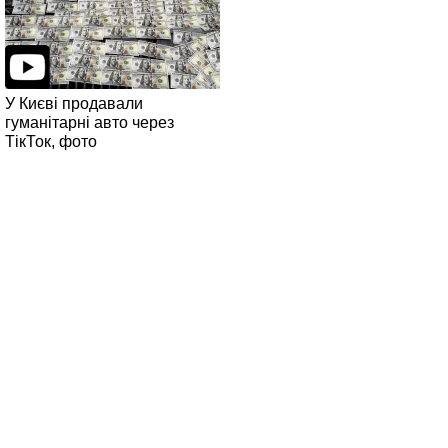
У Києві продавали
гуманітарні авто через
ТікТок, фото