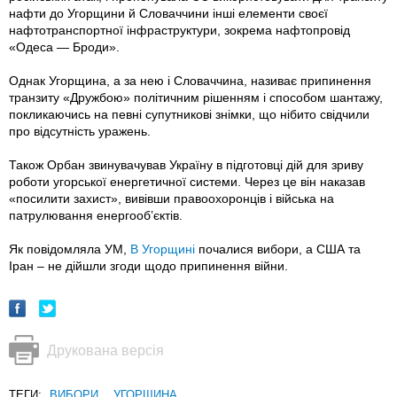
нафти до Угорщини й Словаччини інші елементи своєї
нафтотранспортної інфраструктури, зокрема нафтопровід
«Одеса — Броди».
Однак Угорщина, а за нею і Словаччина, називає припинення
транзиту «Дружбою» політичним рішенням і способом шантажу,
покликаючись на певні супутникові знімки, що нібито свідчили
про відсутність уражень.
Також Орбан звинувачував Україну в підготовці дій для зриву
роботи угорської енергетичної системи. Через це він наказав
«посилити захист», вивівши правоохоронців і війська на
патрулювання енергооб’єктів.
Як повідомляла УМ,
В Угорщині
почалися вибори, а США та
Іран – не дійшли згоди щодо припинення війни.
Друкована версія
ТЕГИ:
ВИБОРИ
,
УГОРЩИНА