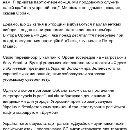
нам. Я привітав партію-переможця. Ми продовжимо служити
нашій країні та угорській нації. Ми ніколи не здамося, ніколи», —
сказав Орбан.
Додамо, що 12 квітня в Угорщині відбуваються парламентські
вибори – згідно з опитуваннями, партія чинного прем’єра
Віктора Орбана «Фідес», яка понад десятиліття перебуває при
владі, поступається опозиційній «Тисі», яку очолює Петер
Мадяр.
Свою передвиборчу кампанію Орбан зосередив на «загрозах» з
боку України. Вулиці угорських міст заполонили плакати «Фідес»
з обличчями президента України Володимира Зеленського та
європейських чиновників, яких зображували загрозою
угорському суверенітету.
Однією з основ програми Орбана також стало постачання
енергоресурсів із росії, які він зображував дешевшими й
вигіднішими для угорців. Угорський прем’єр звинувачував
Україну в безпідставному зупиненні транспортування російської
нафти маршрутом «Дружба».
Україна наголошувала, що транзит «Дружбою» зупинився після
російських атак, і пропонувала ЄС використовувати для транзиту