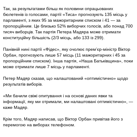
Так, за результатами більш як половини опрацьованих
бюлетенів із голосами, партії «Тиса» прогнозують 135 місць у
парламенті, з яких 95 за мажоритарним списком і 41 — за
пропорційним. Це близько 52% виборчих голосів, або понад 700
тисяч виборців. Так партія Петера Мадяра може отримати
конституційну більшість (2/3 місць, або 133 із 299).
Панівній нині партії «Фідес», яку очолює прем’єр-міністр Віктор
Орбан, прогнозують лише 57 місць (11 мажоритарних і 45 за
пропорційним списком). Інша партія, «Наша Батьківщина», поки
може отримати лише 7 місць у парламенті.
Петер Мадяр сказав, що налаштований «оптимістично» щодо
результатів виборів.
«Ми бачили свіжі опитування і на основі ⁠даних явки та
інформації, яку ми отримали, ми налаштовані оптимістично», —
каже Мадяр.
Крім того, Мадяр написав, що Віктор Орбан привітав його з
перемогою на виборах телефоном.