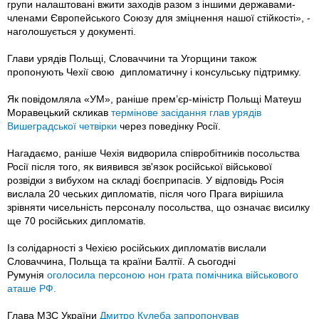
групи налаштовані вжити заходів разом з іншими державами-
членами Європейського Союзу для зміцнення нашої стійкості», -
наголошується у документі.
Глави урядів Польщі, Словаччини та Угорщини також
пропонують Чехії свою дипломатичну і консульську підтримку.
Як повідомляла «УМ», раніше прем’єр-міністр Польщі Матеуш
Моравецький скликав
термінове засідання глав урядів
Вишеградської четвірки
через поведінку Росії.
Нагадаємо, раніше Чехія видворила співробітників посольства
Росії після того, як виявився зв'язок російської військової
розвідки з вибухом на складі боєприпасів. У відповідь Росія
вислала 20 чеських дипломатів, після чого Прага вирішила
зрівняти чисельність персоналу посольства, що означає висилку
ще 70 російських дипломатів.
Із солідарності з Чехією російських дипломатів вислали
Словаччина, Польща та країни Балтії. А сьогодні
Румунія
оголосила персоною нон грата помічника військового
аташе РФ.
Глава МЗС України
Дмитро Кулеба запропонував