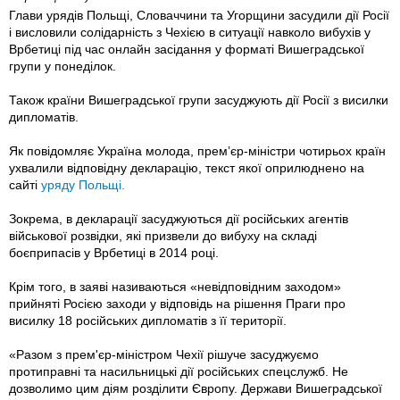
Глави урядів Польщі, Словаччини та Угорщини засудили дії Росії
і висловили солідарність з Чехією в ситуації навколо вибухів у
Врбетиці під час онлайн засідання у форматі Вишеградської
групи у понеділок.
Також країни Вишеградської групи засуджують дії Росії з висилки
дипломатів.
Як повідомляє Україна молода, прем’єр-міністри чотирьох країн
ухвалили відповідну декларацію, текст якої оприлюднено на
сайті
уряду Польщі.
Зокрема, в декларації засуджуються дії російських агентів
військової розвідки, які призвели до вибуху на складі
боєприпасів у Врбетиці в 2014 році.
Крім того, в заяві називаються «невідповідним заходом»
прийняті Росією заходи у відповідь на рішення Праги про
висилку 18 російських дипломатів з її території.
«Разом з прем'єр-міністром Чехії рішуче засуджуємо
протиправні та насильницькі дії російських спецслужб. Не
дозволимо цим діям розділити Європу. Держави Вишеградської