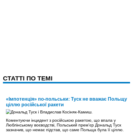
CТАТТІ ПО ТЕМІ
«Імпотенція» по-польськи: Туск не вважає Польщу
ціллю російської ракети
Коментуючи інцидент з російською ракетою, що впала у
Люблінському воєводстві, Польський прем'єр Дональд Туск
зазначив, що немає підстав, що саме Польща була її ціллю.