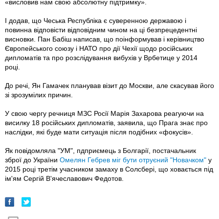
«висловив нам свою абсолютну підтримку».
І додав, що Чеська Республіка є суверенною державою і
повинна відповісти відповідним чином на ці безпрецедентні
висновки. Пан Бабіш написав, що поінформував і керівництво
Європейського союзу і НАТО про дії Чехії щодо російських
дипломатів та про розслідування вибухів у Врбетице у 2014
році.
До речі, Ян Гамачек планував візит до Москви, але скасував його
зі зрозумілих причин.
У свою чергу речниця МЗС Росії Марія Захарова реагуючи на
висилку 18 російських дипломатів, заявила, що Прага знає про
наслідки, які буде мати ситуація після подібних «фокусів».
Як повідомляла "УМ", пдприємець з Болгарії, постачальник
зброї до України
Омелян Гебрев міг бути отруєний "Новачком"
у
2015 році третім учасником замаху в Солсбері, що ховається під
ім'ям Сергій В'ячеславович Федотов.