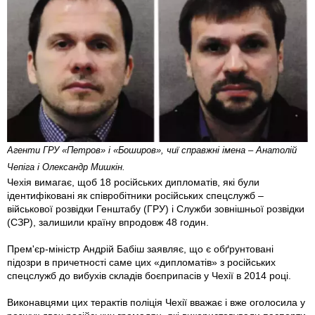
Агенти ГРУ «Петров» і «Боширов», чиї справжні імена – Анатолій
Чепіга і Олександр Мишкін.
Чехія вимагає, щоб 18 російських дипломатів, які були
ідентифіковані як співробітники російських спецслужб –
військової розвідки Генштабу (ГРУ) і Служби зовнішньої розвідки
(СЗР), залишили країну впродовж 48 годин.
Прем'єр-міністр Андрій Бабіш заявляє, що є обґрунтовані
підозри в причетності саме цих «дипломатів» з російських
спецслужб до вибухів складів боєприпасів у Чехії в 2014 році.
Виконавцями цих терактів поліція Чехії вважає і вже оголосила у