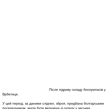
Після підриву складу боєприпасів у
Врбетице.
У цей період, за даними слідчих, зброя, придбана болгарським
посередником, мала бути вилучена зі складу у чеських