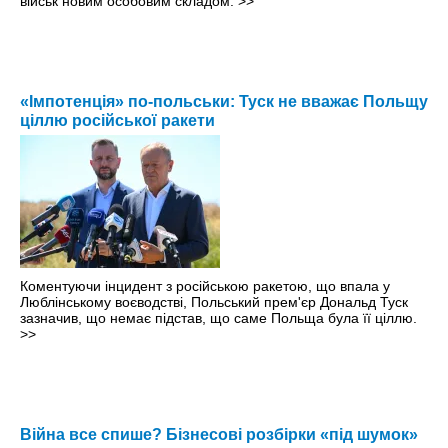
військ новим особовим складом.
>>
«Імпотенція» по-польськи: Туск не вважає Польщу
ціллю російської ракети
Коментуючи інцидент з російською ракетою, що впала у
Люблінському воєводстві, Польський прем'єр Дональд Туск
зазначив, що немає підстав, що саме Польща була її ціллю.
>>
Війна все спише? Бізнесові розбірки «під шумок»