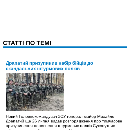
CТАТТІ ПО ТЕМІ
Драпатий призупинив набір бійців до
скандальних штурмових полків
Новий Головнокомандувач ЗСУ генерал-майор Михайло
Драпатий ще 26 липня видав розпорядження про тимчасове
призупинення поповнення штурмових полків Сухопутних