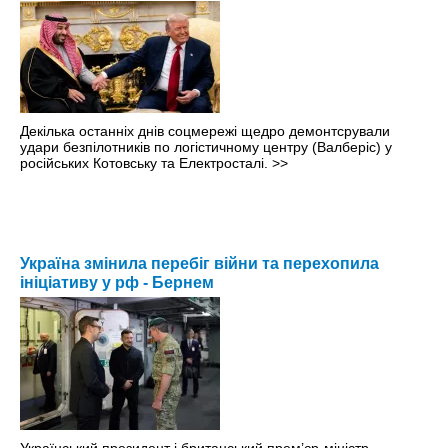
Декілька останніх днів соцмережі щедро демонтсрували
удари безпілотників по логістичному центру (Валберіс) у
російських Котовську та Електросталі.
>>
Україна змінила перебіг війни та перехопила
ініціативу у рф - Бернем
Український президент і британський прем’єр-міністр