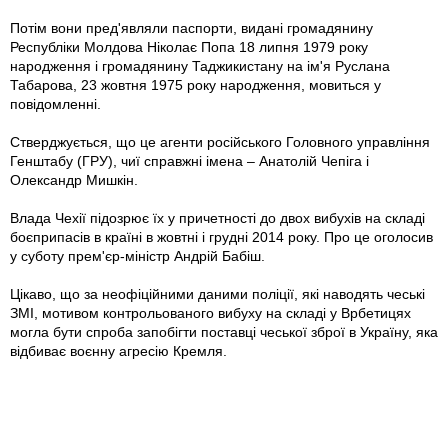
Потім вони пред'являли паспорти, видані громадянину
Республіки Молдова Ніколає Попа 18 липня 1979 року
народження і громадянину Таджикистану на ім'я Руслана
Табарова, 23 жовтня 1975 року народження, мовиться у
повідомленні.
Стверджується, що це агенти російського Головного управління
Генштабу (ГРУ), чиї справжні імена – Анатолій Чепіга і
Олександр Мишкін.
Влада Чехії підозрює їх у причетності до двох вибухів на складі
боєприпасів в країні в жовтні і грудні 2014 року. Про це оголосив
у суботу прем'єр-міністр Андрій Бабіш.
Цікаво, що за неофіційними даними поліції, які наводять чеські
ЗМІ, мотивом контрольованого вибуху на складі у Врбетицях
могла бути спроба запобігти поставці чеської зброї в Україну, яка
відбиває воєнну агресію Кремля.