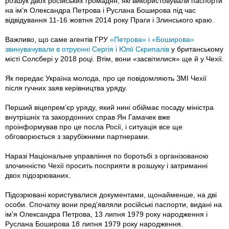
розшук двох російських громадян, які використовували паспорти
на ім'я Олександра Петрова і Руслана Боширова під час
відвідування 11-16 жовтня 2014 року Праги і Злинського краю.
Важливо, що саме агентів ГРУ
«Петрова» і «Боширова»
звинувачували в отруєнні Сергія і Юлії Скрипалів
у британському
місті Солсбері у 2018 році. Втім, вони «засвітилися» ще й у Чехії.
Як передає Україна молода, про це повідомляють ЗМІ Чехії
після гучних заяв керівництва уряду.
Перший віцепрем’єр уряду, який нині обіймає посаду міністра
внутрішніх та закордонних справ Ян Гамачек вже
проінформував про це посла Росії, і ситуація все ще
обговорюється з зарубіжними партнерами.
Наразі Національне управління по боротьбі з організованою
злочинністю Чехії просить посприяти в розшуку і затриманні
двох підозрюваних.
Підозрювані користувалися документами, щонайменше, на дві
особи. Спочатку вони пред'являли російські паспорти, видані на
ім'я Олександра Петрова, 13 липня 1979 року народження і
Руслана Боширова 18 липня 1979 року народження.