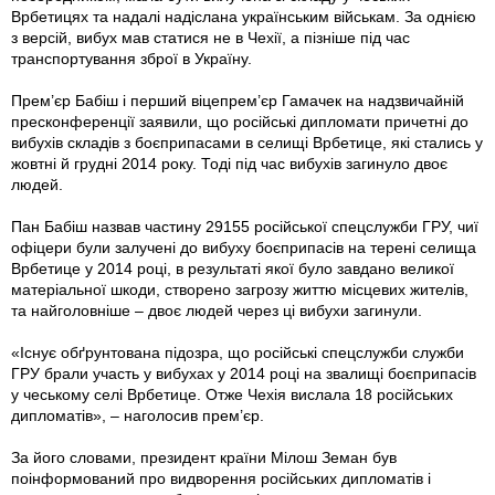
Врбетицях та надалі надіслана українським військам. За однією
з версій, вибух мав статися не в Чехії, а пізніше під час
транспортування зброї в Україну.
Прем’єр Бабіш і перший віцепрем’єр Гамачек на надзвичайній
пресконференції заявили, що російські дипломати причетні до
вибухів складів з боєприпасами в селищі Врбетице, які стались у
жовтні й грудні 2014 року. Тоді під час вибухів загинуло двоє
людей.
Пан Бабіш назвав частину 29155 російської спецслужби ГРУ, чиї
офіцери були залучені до вибуху боєприпасів на терені селища
Врбетице у 2014 році, в результаті якої було завдано великої
матеріальної шкоди, створено загрозу життю місцевих жителів,
та найголовніше – двоє людей через ці вибухи загинули.
«Існує обґрунтована підозра, що російські спецслужби служби
ГРУ брали участь у вибухах у 2014 році на звалищі боєприпасів
у чеському селі Врбетице. Отже Чехія вислала 18 російських
дипломатів», – наголосив прем’єр.
За його словами, президент країни Мілош Земан був
поінформований про видворення російських дипломатів і