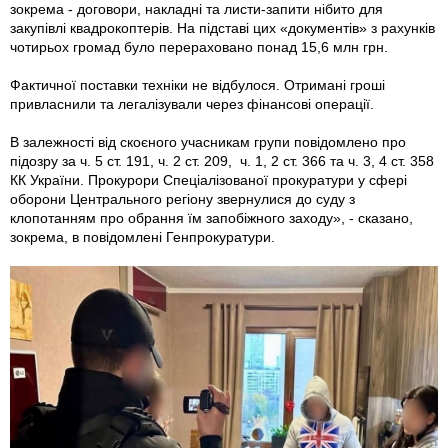
зокрема - договори, накладні та листи-запити нібито для
закупівлі квадрокоптерів. На підставі цих «документів» з рахунків
чотирьох громад було перераховано понад 15,6 млн грн.
Фактичної поставки техніки не відбулося. Отримані гроші
привласнили та легалізували через фінансові операції.
В залежності від скоєного учасникам групи повідомлено про
підозру за ч. 5 ст. 191, ч. 2 ст. 209, ч. 1, 2 ст. 366 та ч. 3, 4 ст. 358
КК України. Прокурори Спеціалізованої прокуратури у сфері
оборони Центрального регіону звернулися до суду з
клопотанням про обрання їм запобіжного заходу», - сказано,
зокрема, в повідомлені Генпрокуратури.