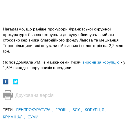
Нагадаємо, що раніше прокурори Франківської окружної
прокуратури Львова скерували до суду обвинувальний акт
стосовно керівника благодійного фонду Львова та мешканця
Тернопільщини, які ошукали військових і волонтерів на 2,2 млн
грн.
Як повідомляла УМ, із майже семи тисяч
вироків за корупцію
- у
1,5% випадків порушників посадили.
Друкована версія
ТЕГИ:
ГЕНПРОКУРАТУРА
,
ГРОШІ
,
ЗСУ
,
КОРУПЦІЯ
,
КРИМІНАЛ
,
СУМИ