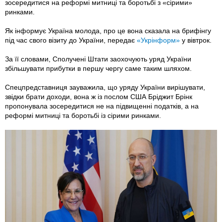
зосередитися на реформі митниці та боротьбі з «сірими»
ринками.
Як інформує Україна молода, про це вона сказала на брифінгу
під час свого візиту до України, передає
«Укрінформ»
у вівтрок.
За її словами, Сполучені Штати заохочують уряд України
збільшувати прибутки в першу чергу саме таким шляхом.
Спецпредставниця зауважила, що уряду України вирішувати,
звідки брати доходи, вона ж із послом США Бріджит Брінк
пропонувала зосередитися не на підвищенні податків, а на
реформі митниці та боротьбі із сірими ринками.