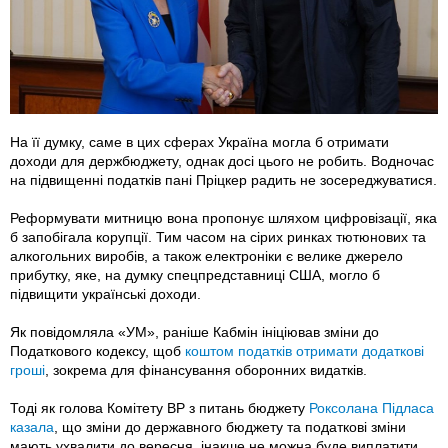
На її думку, саме в цих сферах Україна могла б отримати
доходи для держбюджету, однак досі цього не робить. Водночас
на підвищенні податків пані Пріцкер радить не зосереджуватися.
Реформувати митницю вона пропонує шляхом цифровізації, яка
б запобігала корупції. Тим часом на сірих ринках тютюнових та
алкогольних виробів, а також електроніки є велике джерело
прибутку, яке, на думку спецпредставниці США, могло б
підвищити українські доходи.
Як повідомляла «УМ», раніше Кабмін ініціював зміни до
Податкового кодексу, щоб
коштом податків отримати додаткові
гроші
, зокрема для фінансування оборонних видатків.
Тоді як голова Комітету ВР з питань бюджету
Роксолана Підласа
казала
, що зміни до державного бюджету та податкові зміни
мають ухвалити до вересня, інакше не можна буде виплатити