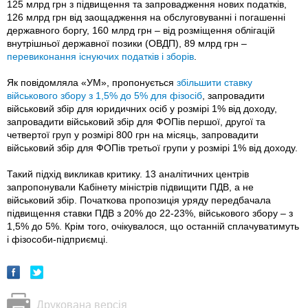
125 млрд грн з підвищення та запровадження нових податків,
126 млрд грн від заощадження на обслуговуванні і погашенні
державного боргу, 160 млрд грн – від розміщення облігацій
внутрішньої державної позики (ОВДП), 89 млрд грн –
перевиконання існуючих податків і зборів
.
Як повідомляла «УМ», пропонується
збільшити ставку
військового збору з 1,5% до 5% для фізосіб
, запровадити
військовий збір для юридичних осіб у розмірі 1% від доходу,
запровадити військовий збір для ФОПів першої, другої та
четвертої груп у розмірі 800 грн на місяць, запровадити
військовий збір для ФОПів третьої групи у розмірі 1% від доходу.
Такий підхід викликав критику. 13 аналітичних центрів
запропонували Кабінету міністрів підвищити ПДВ, а не
військовий збір. Початкова пропозиція уряду передбачала
підвищення ставки ПДВ з 20% до 22-23%, військового збору – з
1,5% до 5%. Крім того, очікувалося, що останній сплачуватимуть
і фізособи-підприємці.
Друкована версія