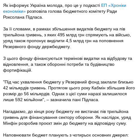
Як інформує Україна молода, про це у подкасті
ЕП «Хроніки
економіки»
розповіла голова бюджетного комітету Ради
Роксолана Підласа.
За її словами, в рамках збільшення видатків бюджету на пів
трильйона гривень, з яких 495 млрд грн спрямують на військо,
уряд також пропонує виділити 4,5 млрд грн на поповнення
Резервного фонду держбюджету.
З цього фонду фінансуються термінові видатки на відбудову та
відновлення, а також оборонні потреби та будівництво
фортифікацій.
"Під час ухвалення бюджету у Резервний фонд заклали близько
42 мільярдів гривень. Протягом цього року Кабмін збільшив його
розмір до 56 мільярдів. Однак з цієї суми наразі залишилося
лише 592 мільйони", – зазначила пані Підласа.
Нагадаємо, до кінця року бюджету не вистачає пів трильйона
гривень для фінансування сектору оборони. Як наслідок, уряд
Мінфін розробив проєкт змін до бюджету на відповідну суму.
Наповнювати бюджет планують з чотирьох основних джерел: