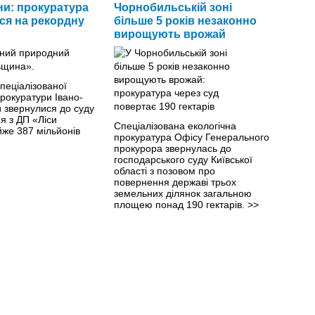
и: прокуратура
Чорнобильській зоні
ся на рекордну
більше 5 років незаконно
вирощують врожай
пеціалізованої
прокуратури Івано-
 звернулися до суду
я з ДП «Ліси
Спеціалізована екологічна
йже 387 мільйонів
прокуратура Офісу Генерального
прокурора звернулась до
господарського суду Київської
області з позовом про
повернення державі трьох
земельних ділянок загальною
площею понад 190 гектарів.
>>