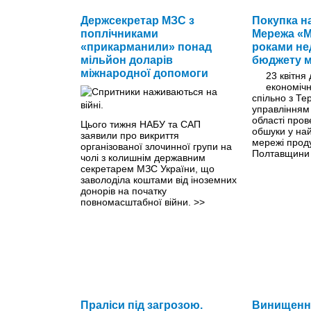
Держсекретар МЗС з
Покупка на
поплічниками
Мережа «М
«прикарманили» понад
роками не
мільйон доларів
бюджету м
міжнародної допомоги
23 квітня
економічн
спільно з Те
управлінням
області про
Цього тижня НАБУ та САП
обшуки у най
заявили про викриття
мережі проду
організованої злочинної групи на
Полтавщини
чолі з колишнім державним
секретарем МЗС України, що
заволоділа коштами від іноземних
донорів на початку
повномасштабної війни.
>>
Праліси під загрозою.
Винищення