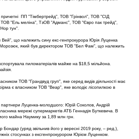
 причетні ПП "Тімбертрейд", ТОВ "Грінвол", ТОВ "СІД
 ТОВ "Ель меліна", ТзОВ "Адманс", ТОВ "Євро пак трейд",
Нор тун".
н Вей", що належить сину екс-генпрокурора Юрія Луценка
й Морозюк, який був директором ТОВ "Бел Фам", що належить
експортувала пиломатеріалів майже на $18,5 мільйона.
айзія.
асником ТОВ "Грандвуд груп", яке серед видів діяльності має
фірма є власником ТОВ "Веар", яке володіє лісопилкою в
 партнери Луценка-молодшого: Юрій Соколов, Андрій
ласника мережі супермаркетів АТБ Геннадія Буткевича. В
ого майна Наумику за 1,89 млн грн.
Бондар (уряд звільнив його у вересні 2019 року, – ред.),
ружніх стосунках з ексгенпрокурором Юрієм Луценком.