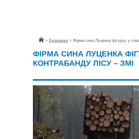
Головна
>
Економіка
>
Фірма сина Луценка фігурує у спр
ФІРМА СИНА ЛУЦЕНКА ФІГ
КОНТРАБАНДУ ЛІСУ – ЗМІ