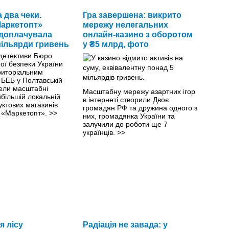
 два чеки.
Гра завершена: викрито
аркетопт»
мережу нелегальних
доплачувала
онлайн-казино з оборотом
ільярди гривень
у ₴5 млрд, фото
 детективи Бюро
ої безпеки України
риторіальним
 БЕБ у Полтавській
вели масштабні
Масштабну мережу азартних ігор
більшій локальній
в інтернеті створили Двоє
ктових магазинів
громадян РФ та дружина одного з
 «Маркетопт».
>>
них, громадянка України та
залучили до роботи ще 7
українців.
>>
 лісу
Радіація не завада: у