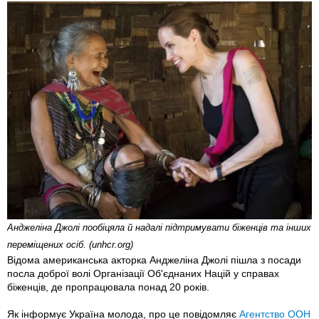
Анджеліна Джолі пообіцяла й надалі підтримувати біженців та інших
переміщених осіб. (unhcr.org)
Відома американська акторка Анджеліна Джолі пішла з посади
посла доброї волі Організації Об'єднаних Націй у справах
біженців, де пропрацювала понад 20 років.
Як інформує Україна молода, про це повідомляє
Агентство ООН