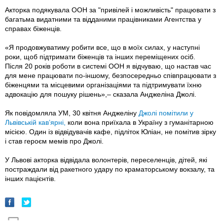
Акторка подякувала ООН за "привілей і можливість" працювати з
багатьма видатними та відданими працівниками Агентства у
справах біженців.
«Я продовжуватиму робити все, що в моїх силах, у наступні
роки, щоб підтримати біженців та інших переміщених осіб.
Після 20 років роботи в системі ООН я відчуваю, що настав час
для мене працювати по-іншому, безпосередньо співпрацювати з
біженцями та місцевими організаціями та підтримувати їхню
адвокацію для пошуку рішень»,– сказала Анджеліна Джолі.
Як повідомляла УМ, 30 квітня Анджеліну
Джолі помітили у
Львівській кав’ярні,
коли вона приїхала в Україну з гуманітарною
місією. Один із відвідувачів кафе, підліток Юліан, не помітив зірку
і став героєм мемів про Джолі.
У Львові акторка відвідала волонтерів, переселенців, дітей, які
постраждали від ракетного удару по краматорському вокзалу, та
інших пацієнтів.