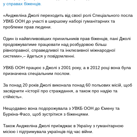
у справах біженців.
«Анджеліна Джолі переходить від своєї ролі Спеціального посла
УВКБ ООН до участі в ширшому наборі гуманітарних та
проблеми прав людини.
Один із найвпливовіших прихильників прав біженців, пані Джолі
продовжуватиме працювати над розбудовою більш
рівноправної, справедливої та інклюзивної міжнародної
системи»,– йдеться у повідомленні.
УВКБ ООН працює з Джолі з 2001 року, а в 2012 році вона була
призначена спеціальним послом.
За понад 20 років Джолі виконала понад 60 польових місій, щоб
засвідчити «історії про страждання, а також про надію та
стійкість».
Нещодавно вона подорожувала з УВКБ ООН до Ємену та
Буркіна-Фасо, щоб зустрітися з біженцями.
Також Анджеліна Джолі приїжджає в Україну з гуманітарною
місією і підтримувала українців під час війни.