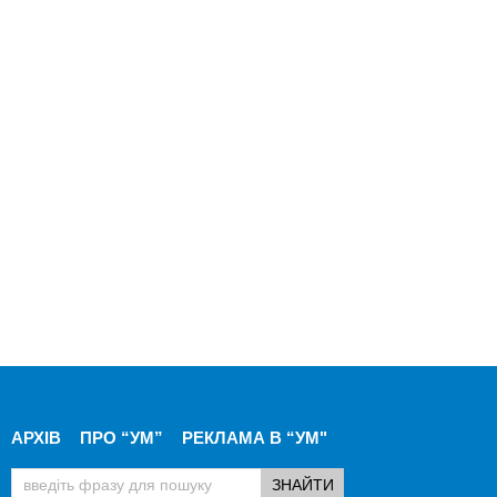
АРХІВ
ПРО “УМ”
РЕКЛАМА В “УМ"