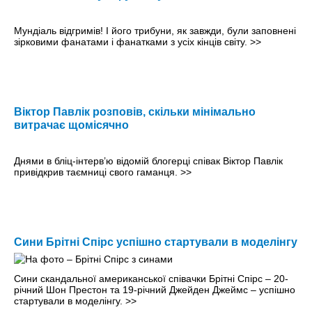
Мундіаль відгримів! І його трибуни, як завжди, були заповнені
зірковими фанатами і фанатками з усіх кінців світу.
>>
Віктор Павлік розповів, скільки мінімально
витрачає щомісячно
Днями в бліц-інтер­в’ю відомій блогерці співак Віктор Павлік
привідкрив таємниці свого гаманця.
>>
Сини Брітні Спірс успішно стартували в моделінгу
Сини скандальної американської співачки Брітні Спірс – 20-
річний Шон Престон та 19-річний Джейден Джеймс – успішно
стартували в моделінгу.
>>