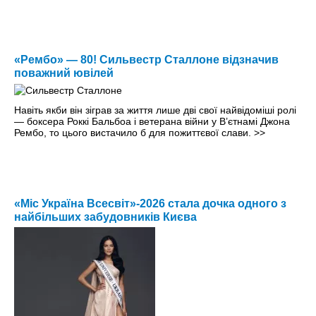
«Рембо» — 80! Сильвестр Сталлоне відзначив
поважний ювілей
Навіть якби він зіграв за життя лише дві свої найвідоміші ролі
— боксера Роккі Бальбоа і ветерана війни у В’єтнамі Джона
Рембо, то цього вистачило б для пожиттєвої слави.
>>
«Міс Україна Всесвіт»-2026 стала дочка одного з
найбільших забудовників Києва