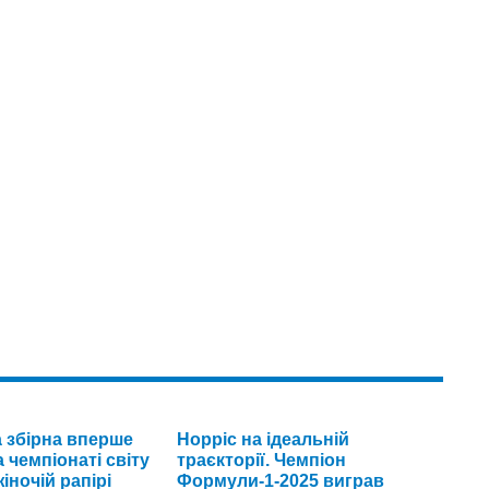
а збірна вперше
Норріс на ідеальній
 чемпіонаті світу
траєкторії. Чемпіон
іночій рапірі
Формули-1-2025 виграв