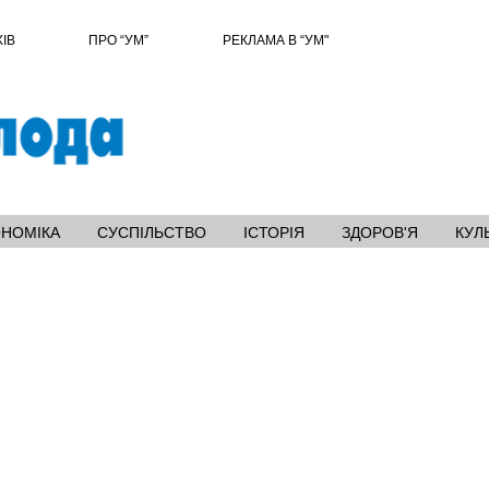
ХІВ
ПРО “УМ”
РЕКЛАМА В “УМ"
ОНОМІКА
СУСПІЛЬСТВО
ІСТОРІЯ
ЗДОРОВ'Я
КУЛ