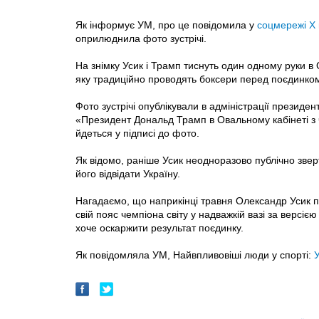
Як інформує УМ, про це повідомила у
соцмережі X
оприлюднила фото зустрічі.
На знімку Усик і Трамп тиснуть один одному руки в
яку традиційно проводять боксери перед поєдинко
Фото зустрічі опублікували в адміністрації президе
«Президент Дональд Трамп в Овальному кабінеті з 
йдеться у підписі до фото.
Як відомо, раніше Усик неодноразово публічно звер
його відвідати Україну.
Нагадаємо, що наприкінці травня Олександр Усик п
свій пояс чемпіона світу у надважкій вазі за версі
хоче оскаржити результат поєдинку.
Як повідомляла УМ, Найвпливовіші люди у спорті: