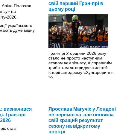
свій перший Гран-прі в
цьому році
иції українського
мають дуже міцну
Гран-прі Угорщини 2026 року
стало не просто наступним
етапом чемпіонату, а справжнім
триб’ютом чотиридесятилітній
історії автодрому «Хунгароринг».
>>
: визначився
Ярослава Магучіх у Лондоні
ь Гран-прі
не перемогла, але оновила
2026
свій кращий результат
сезону на відкритому
повітрі