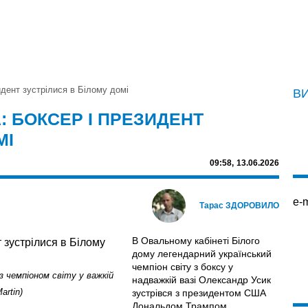
идент зустрілися в Білому домі
В
: БОКСЕР І ПРЕЗИДЕНТ
МІ
09:58,
13.06.2026
e-m
Тарас ЗДОРОВИЛО
В Овальному кабінеті Білого
дому легендарний український
чемпіон світу з боксу у
 чемпіоном світу у важкій
надважкій вазі Олександр Усик
artin)
зустрівся з президентом США
Дональдом Трампом.