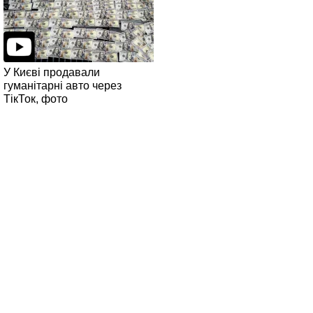
У Києві продавали
гуманітарні авто через
ТікТок, фото