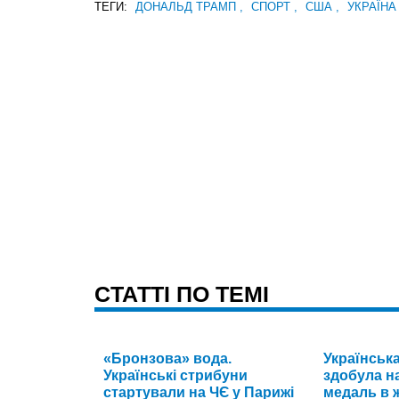
ТЕГИ:
ДОНАЛЬД ТРАМП
,
СПОРТ
,
США
,
УКРАЇНА
CТАТТІ ПО ТЕМІ
«Бронзова» вода.
Українськ
Українські стрибуни
здобула на
стартували на ЧЄ у Парижі
медаль в ж