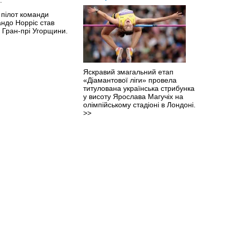
 пілот команди
ндо Норріс став
Гран-прі Угорщини.
Яскравий змагальний етап
«Діамантової ліги» провела
титулована українська стрибунка
у висоту Ярослава Магучіх на
олімпійському стадіоні в Лондоні.
>>