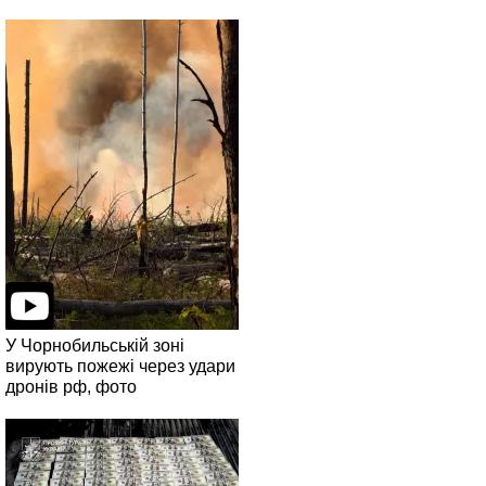
У Чорнобильській зоні
вирують пожежі через удари
дронів рф, фото