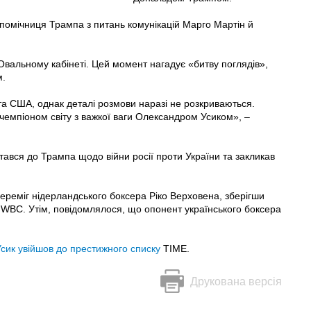
помічниця Трампа з питань комунікацій Марго Мартін й
 Овальному кабінеті. Цей момент нагадує «битву поглядів»,
м.
нта США, однак деталі розмови наразі не розкриваються.
чемпіоном світу з важкої ваги Олександром Усиком», –
тався до Трампа щодо війни росії проти України та закликав
ереміг нідерландського боксера Ріко Верховена, зберігши
єю WBC. Утім, повідомлялося, що опонент українського боксера
Усик увійшов до престижного списку
TIME.
Друкована версія