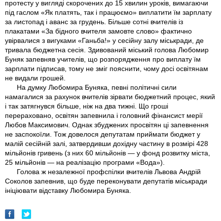
протесту у вигляді скорочених до 15 хвилин уроків, вимагаючи
під гаслом «Як платять, так і працюємо» виплатити їм зарплату
за листопад і аванс за грудень. Більше сотні вчителів із
плакатами «За бідного вчителя замовте слово» фактично
увірвалися з вигуками «Ганьба!» у сесійну залу міськради, де
тривала бюджетна сесія. Здивований міський голова Любомир
Буняк запевняв учителів, що розпорядження про виплату їм
зарплати підписав, тому не зміг пояснити, чому досі освітянам
не видали грошей.
На думку Любомира Буняка, певні політичні сили
намагалися за рахунок вчителів зірвати бюджетний процес, який
і так затягнувся більше, ніж на два тижні. Що гроші
перераховано, освітян запевнила і головний фінансист мерії
Любов Максимович. Однак збуджених просвітян ці запевнення
не заспокоїли. Тож довелося депутатам приймати бюджет у
малій сесійній залі, затвердивши дохідну частину в розмірі 428
мільйонiв гривень (з них 60 мільйонів — у фонд розвитку міста,
25 мільйонів — на реалізацію програми «Вода»).
Голова ж незалежної профспілки вчителів Львова Андрій
Соколов запевнив, що буде переконувати депутатів міськради
ініціювати відставку Любомира Буняка.