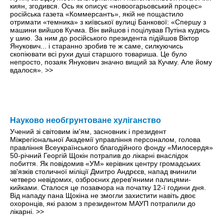
киян, згодився. Ось як описує «новоогарьовський процес»
російська газета «Коммерсантъ», якій не пощастило
отримати «темника» з київської вулиці Банкової: «Спершу з
машини вийшов Кучма. Він вийшов і поцілував Путіна кудись
у шию. За ним до російського президента підійшов Віктор
Янукович... і старанно зробив те ж саме, силкуючись
скопіювати всі рухи душі старшого товариша. Це було
непросто, позаяк Янукович значно вищий за Кучму. Але йому
вдалося».
>>
Науково необгрунтоване хуліганство
Учений зі світовим ім'ям, засновник і президент
Міжрегіональної Академії управління персоналом, голова
правління Всеукраїнського благодійного фонду «Милосердя»
50-річний Георгій Щокін потрапив до лікарні внаслідок
побиття. Як повідомив «УМ» керівник центру громадських
зв'язків столичної міліції Дмитро Андрєєв, напад вчинили
четверо невідомих, озброєних дерев'яними палицями-
кийками. Сталося це позавчора на початку 12-ї години дня.
Від нападу пана Щокіна не змогли захистити навіть двоє
охоронців, які разом з президентом МАУП потрапили до
лікарні.
>>