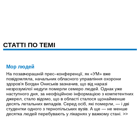
CТАТТІ ПО ТЕМІ
Мор людей
На позавчорашній прес–конференції, як «УМ» вже
повідомляла, начальник обласного управління охорони
здоров’я Богдан Ониськів зазначив, що від наразі
незрозумілої недуги померли семеро людей. Однак уже
наступного дня, за неофіційною інформацією з компетентних
джерел, стало відомо, що в області сталося щонайменше
десять летальних випадків. Серед осіб, які померли, — і дві
студентки одного з тернопільських вузів. А ще — не менше
десятка людей перебувають у лікарнях у важкому стані.
>>