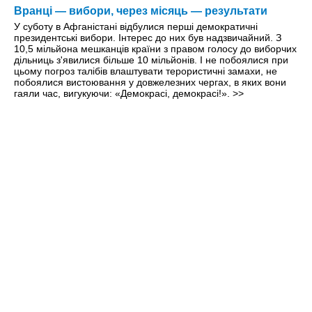
Вранці — вибори, через місяць — результати
У суботу в Афганістані відбулися перші демократичні
президентські вибори. Інтерес до них був надзвичайний. З
10,5 мільйона мешканців країни з правом голосу до виборчих
дільниць з'явилися більше 10 мільйонів. І не побоялися при
цьому погроз талібів влаштувати терористичні замахи, не
побоялися вистоювання у довжелезних чергах, в яких вони
гаяли час, вигукуючи: «Демокрасі, демокрасі!».
>>