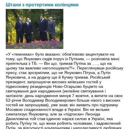
Штани з протертими колінцями
«У «темниках» було вказано: обов'язково акцентувати на
тому, що Янукович сидів поруч iз Путіним, — розповіла мені
приятелька з ТБ. — Він що, тримав Путіна за ....., що на
цьому так важливо наголошувати?!». Переглянувши російську
пресу, стає зрозумілим, що не Янукович Пітуна, а Путін
Януковича, а на додачу ще й Кучму тримав. Російський
президент, запрошуючи високих київських гостей у
підмосковну резиденцію Ново-Огарьово буцімто на
святкування дня народження (келейне святкування і
запізніле: день народження минув 7 жовтня, а випити на своє
52-річчя Володимир Володимирович більше нікого з високих
гостей не запрошував), уже знав: він заявить про підтримку
Москвою спадкоємності влади в Україні. Він не вельми
симпатизує Януковичу, але за «підписки» Леоніда
Даниловича той став єдиною наразі силою в Україні, яка
робить Путіну те, що жінки роблять чоловікам, і задоволений
Путін, за відсутності альтернативи і наполегливості люблячих