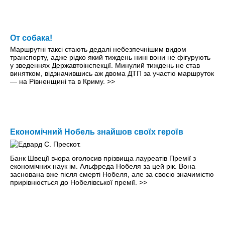
От собака!
Маршрутні таксі стають дедалі небезпечнішим видом
транспорту, адже рідко який тиждень нині вони не фігурують
у зведеннях Державтоінспекції. Минулий тиждень не став
винятком, відзначившись аж двома ДТП за участю маршруток
— на Рівненщині та в Криму.
>>
Економічний Нобель знайшов своїх героїв
Банк Швеції вчора оголосив прізвища лауреатів Премії з
економічних наук ім. Альфреда Нобеля за цей рік. Вона
заснована вже після смерті Нобеля, але за своєю значимістю
прирівнюється до Нобелівської премії.
>>