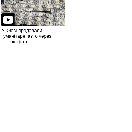
У Києві продавали
гуманітарні авто через
ТікТок, фото