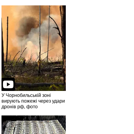
У Чорнобильській зоні
вирують пожежі через удари
дронів рф, фото