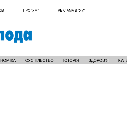
ХІВ
ПРО “УМ”
РЕКЛАМА В “УМ"
ОНОМІКА
СУСПІЛЬСТВО
ІСТОРІЯ
ЗДОРОВ'Я
КУЛ