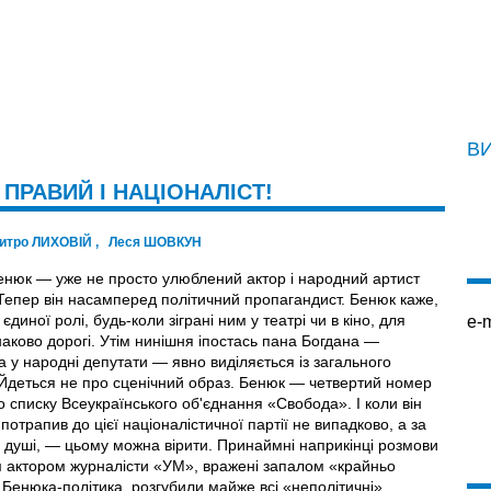
В
 ПРАВИЙ І НАЦІОНАЛІСТ!
итро ЛИХОВІЙ
,
Леся ШОВКУН
енюк — уже не просто улюблений актор і народний артист
 Тепер він насамперед політичний пропагандист. Бенюк каже,
 єдиної ролі, будь-коли зіграні ним у театрі чи в кіно, для
e-m
наково дорогі. Утім нинішня іпостась пана Богдана —
 у народні депутати — явно виділяється із загального
.Йдеться не про сценiчний образ. Бенюк — четвертий номер
 списку Всеукраїнського об'єднання «Свобода». І коли він
потрапив до цієї націоналістичної партії не випадково, а за
 душі, — цьому можна вірити. Принаймні наприкiнцi розмови
м актором журналісти «УМ», вражені запалом «крайньо
 Бенюка-політика, розгубили майже всі «неполітичні»