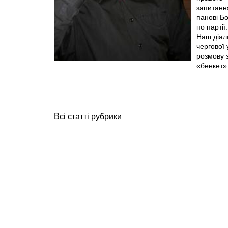
запитанн
панові Б
по партії.
Наш діало
чергової 
розмову 
«бенкет».
Всі статті рубрики