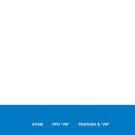
АРХІВ
ПРО “УМ”
РЕКЛАМА В “УМ"