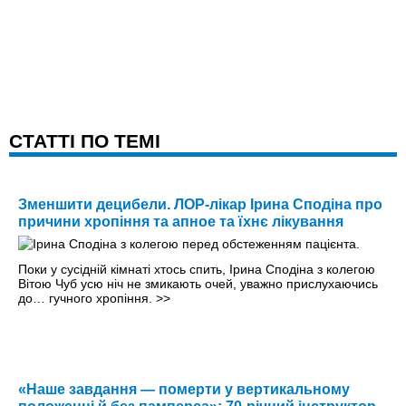
CТАТТІ ПО ТЕМІ
Зменшити децибели. ЛОР-лікар Ірина Сподіна про
причини хропіння та апное та їхнє лікування
Поки у сусідній кімнаті хтось спить, Ірина Сподіна з колегою
Вітою Чуб усю ніч не змикають очей, уважно прислухаючись
до… гучного хропіння.
>>
«Наше завдання — померти у вертикальному