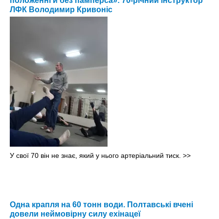
положенні й без памперса»: 70-річний інструктор
ЛФК Володимир Кривоніс
У свої 70 він не знає, який у нього артеріальний тиск.
>>
Одна крапля на 60 тонн води. Полтавські вчені
довели неймовірну силу ехінацеї