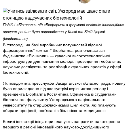
Подібні «Біошколи» від «Біофарми» в форматі освітніх інноваційних
програм раніше було впроваджено у Києві та Білій Церкві.
(biopharma.ua)
В Ужгороді, на базі виробничих потужностей відомої
фармацевтичної компанії Biopharma, розпочинається
будівництво «Біошколи» — сучасної високотехнологічної
інфраструктури для навчання молоді, проведення глобальних
наукових досліджень та реалізації актуальних проєктів у сфері
біотехнологій.
Як повідомила пресслужба Закарпатської обласної ради, новину
було оприлюднено під час зустрічі керівництва регіону і
президента Biopharma Костянтина Єфименка із студентами
біологічного факультету Ужгородського національного
університету та старшокласниками шкіл міста, які планують
обирати професії, пов’язані з біологією та медициною.
Великі інвестиції ініціатори планують направити на створення
першого в регіоні інноваційного науково-дослідницького