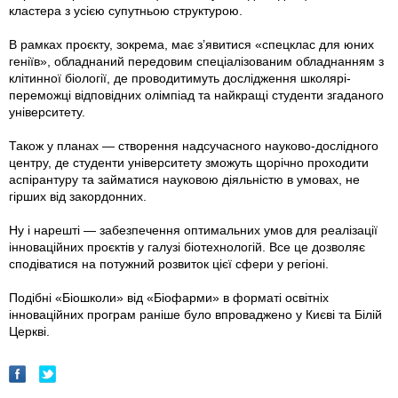
кластера з усією супутньою структурою.
В рамках проєкту, зокрема, має з’явитися «спецклас для юних
геніїв», обладнаний передовим спеціалізованим обладнанням з
клітинної біології, де проводитимуть дослідження школярі-
переможці відповідних олімпіад та найкращі студенти згаданого
університету.
Також у планах — створення надсучасного науково-дослідного
центру, де студенти університету зможуть щорічно проходити
аспірантуру та займатися науковою діяльністю в умовах, не
гірших від закордонних.
Ну і нарешті — забезпечення оптимальних умов для реалізації
інноваційних проєктів у галузі біотехнологій. Все це дозволяє
сподіватися на потужний розвиток цієї сфери у регіоні.
Подібні «Біошколи» від «Біофарми» в форматі освітніх
інноваційних програм раніше було впроваджено у Києві та Білій
Церкві.