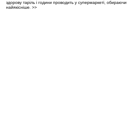
здорову таріль і години проводить у супермаркеті, обираючи
найякісніше.
>>