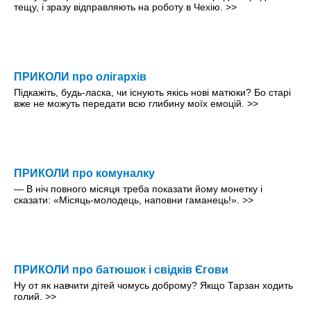
тещу, і зразу відправляють на роботу в Чехію.
>>
ПРИКОЛИ про олігархів
Підкажіть, будь-ласка, чи існують якісь нові матюки? Бо старі
вже не можуть передати всю глибину моїх емоцій.
>>
ПРИКОЛИ про комуналку
— В ніч повного місяця треба показати йому монетку і
сказати: «Місяць-молодець, наповни гаманець!».
>>
ПРИКОЛИ про батюшок і свідків Єгови
Ну от як навчити дітей чомусь доброму? Якщо Тарзан ходить
голий.
>>