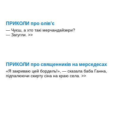
ПРИКОЛИ про олів'є
— Чуєш, а хто такі мерчандайзери?
— Загугли.
>>
ПРИКОЛИ про священників на мерседесах
«Я закриваю цей бордель!», — сказала баба Ганна,
підпалюючи скирту сіна на краю села.
>>