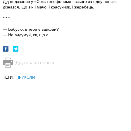
Дід подзвонив у «Секс телефоном» і всього за одну пенсію
дізнався, що він і мачо, і красунчик, і жеребець.
* * *
— Бабусю, в тебе є вайфай?
— Не видумуй, їж, що є.
Друкована версія
ТЕГИ:
ПРИКОЛИ