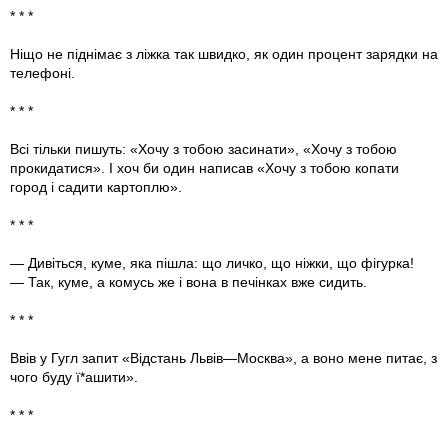
* * *
Ніщо не піднімає з ліжка так швидко, як один процент зарядки на
телефоні.
* * *
Всі тільки пишуть: «Хочу з тобою засинати», «Хочу з тобою
прокидатися». І хоч би один написав «Хочу з тобою копати
город і садити картоплю».
* * *
— Дивіться, куме, яка пішла: що личко, що ніжки, що фігурка!
— Так, куме, а комусь же і вона в печінках вже сидить.
* * *
Ввів у Гугл запит «Відстань Львів—Москва», а воно мене питає, з
чого буду ї*ашити».
* * *