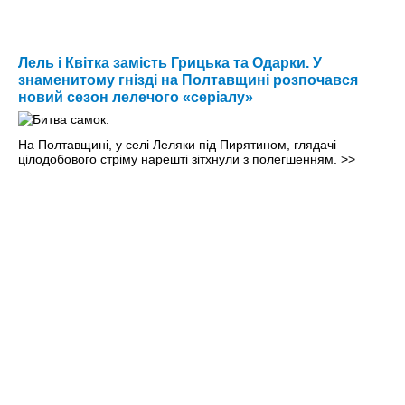
Лель і Квітка замість Грицька та Одарки. У
знаменитому гнізді на Полтавщині розпочався
новий сезон лелечого «серіалу»
На Полтавщині, у селі Леляки під Пирятином, глядачі
цілодобового стріму нарешті зітхнули з полегшенням.
>>