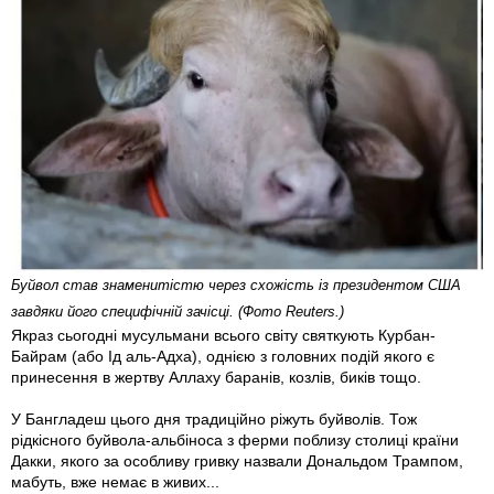
Буйвол став знаменитістю через схожість із президентом США
завдяки його специфічній зачісці. (Фото Reuters.)
Якраз сьогодні мусульмани всього світу святкують Курбан-
Байрам (або Ід аль-Адха), однією з головних подій якого є
принесення в жертву Аллаху баранів, козлів, биків тощо.
У Бангладеш цього дня традиційно ріжуть буйволів. Тож
рідкісного буйвола-альбіноса з ферми поблизу столиці країни
Дакки, якого за особливу гривку назвали Дональдом Трампом,
мабуть, вже немає в живих...