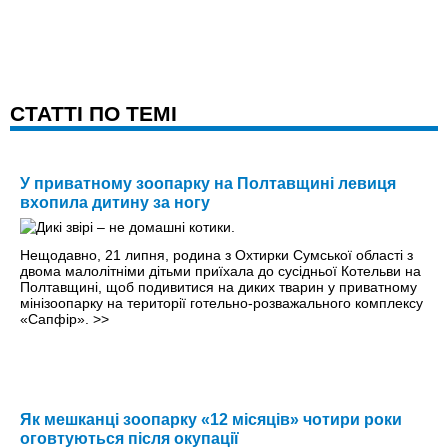
CТАТТІ ПО ТЕМІ
У приватному зоопарку на Полтавщині левиця
вхопила дитину за ногу
Нещодавно, 21 липня, родина з Охтирки Сумської області з
двома малолітніми дітьми приїхала до сусідньої Котельви на
Полтавщині, щоб подивитися на диких тварин у приватному
мінізоопарку на території готельно-розважального комплексу
«Сапфір».
>>
Як мешканці зоопарку «12 місяців» чотири роки
оговтуються після окупації