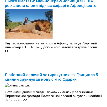
Нічого шастати: мільйонера-мисливця зі США
розчавили слони під час сафарі в Африці, фото
Під час полювання на антилоп в Африці загинув 75-річний
мільйонер зі США Ерні Досіо – його затоптала група слонів.
>>
Любовний лелечий чотирикутник: як Грицик за 5
хвилин зруйнував нову сім’ю Одарки
Останніми днями у гнізді «зіркових» лелек у селі Леляки
Пирятинської громади Полтавської області вирували неабиякі
пристрасті.
>>