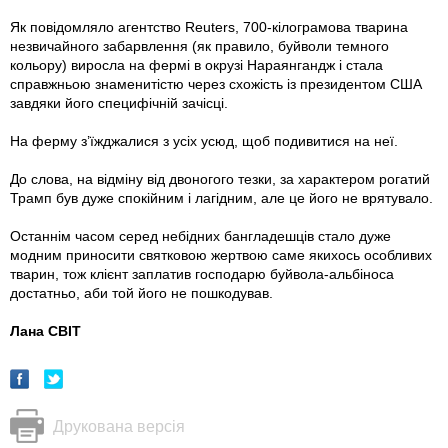
Як повідомляло агентство Reuters, 700-кілограмова тварина
незвичайного забарвлення (як правило, буйволи темного
кольору) виросла на фермі в окрузі Нараянгандж і стала
справжньою знаменитістю через схожість із президентом США
завдяки його специфічній зачісці.
На ферму з’їжджалися з усіх усюд, щоб подивитися на неї.
До слова, на відміну від двоногого тезки, за характером рогатий
Трамп був дуже спокійним і лагідним, але це його не врятувало.
Останнім часом серед небідних бангладешців стало дуже
модним приносити святковою жертвою саме якихось особливих
тварин, тож клієнт заплатив господарю буйвола-альбіноса
достатньо, аби той його не пошкодував.
Лана СВІТ
Друкована версія