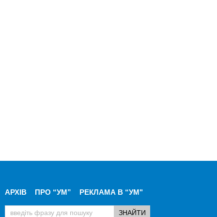
АРХІВ
ПРО “УМ”
РЕКЛАМА В “УМ"