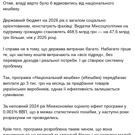
Отже, владі варто було б відмовитись від національного
кешбеку.
Державний бюджет на 2026 рік є загалом соціально
орієнтованим, констатують фахівці. Видатки Мінсоцполітики на
підтримку громадян становлять 468,5 млрд грн — на 47,6 млрд
грн більше, ніж у 2025 році.
І справа не в тому, що держава витрачає багато. Набагато гірше
те, що частину коштів витрачають на «всіх підряд», без
перевірки доходів і реальної потреби. І це створює системну
проблему.
Так, програма «Національний кешбек» (еКешбек) передбачає
виплати до 3 тис. грн на місяць за придбання товарів
українських виробників, однак її ефективність залишається
сумнівною.
За неповний 2024 рік Мінекономіки оцінило ефект програми у
0,001% ВВП, що в межах статистичної похибки, у наступні роки
розрахунки не проводились.
Крім того, програма розроблена таким чином, що вона
поширюється на великий та середній бізнес і не охоплює малий