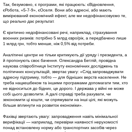
Так, безумовно, є програми, які працюють: єВідновлення,
єРобота, «5-7-9», єОселя. Вони або адресні, або мають
вимірюваний економічний ефект, але ми недофінансовуємо те,
що реально дає результат.
Є критично недофінансовані речі, наприклад, страхування
воєнних ризиків: потрібно 5 млрд євро/рік, а передбачено лише
1 млрд грн, тобто менше, ніж 0,5% від потреби.
Аналітичні центри не тільки критикують дії уряду і президента, а
й пропонують своє бачення. Олександра Бетлій, провідна
наукова співробітниця Інституту економічних досліджень та
політичних консультацій, звертає увагу: «Слід запроваджувати
адресну підтримку, тобто — для бідніших верств населення. Не
треба нацкешбеком та іншими програмами допомагати тим, хто
не відноситься до бідних, це дорого. І держава у війні не може
собі цього дозволити. А далі справді треба рахувати, чи
зекономити ці кошти, чи спрямувати на інші цілі, які можуть
більше вплинути на розвиток економіки».
Фахівці звертають увагу: запровадження навіть мінімальної
верифікації — наприклад, перевірки наявності нерухомості
понад встановлену норму або транспортних засобів через