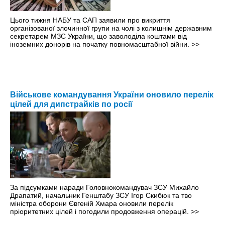
Цього тижня НАБУ та САП заявили про викриття
організованої злочинної групи на чолі з колишнім державним
секретарем МЗС України, що заволоділа коштами від
іноземних донорів на початку повномасштабної війни.
>>
Військове командування України оновило перелік
цілей для дипстрайків по росії
За підсумками наради Головнокомандувач ЗСУ Михайло
Драпатий, начальник Генштабу ЗСУ Ігор Скибюк та тво
міністра оборони Євгеній Хмара оновили перелік
пріоритетних цілей і погодили продовження операцій.
>>