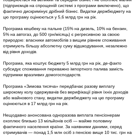
(підприємців на спрощеній системі з програми виключено), що
фактично дискримінує дрібний бізнес. Видатки держбюджету на
цю програму оцінюються у 5,6 млрд грн на рік.
Програма кешбеку на пальне (15% на дизель, 10% на бензин,
5% на автогаз, до 500 грн/місяць) є регресивною за своєю
природою: власники автомобілів з вищим рівнем споживання
отримують більшу абсолютну суму відшкодування, незалежно
від рівня доходів.
Програма, яка коштує бюджету 5 млрд грн на рік, де-факто
субсидує споживання переважно імпортного палива замість
підтримки вразливих домогосподарств.
Програма «Зимова тисяча» передбачає разову виплату
широкому колу одержувачів без верифікації рівня їхніх доходів
або майнового стану, видатки держбюджету на цю програму
оцінюються в 17 млрд грн на рік.
Нещодавно анонсована одноразова виплата пенсіонерам
охоплює близько 13 мільйонів осіб — майже половину
фактичного населення країни. За наявними даними, серед
отримувачів — понад 1,5 млн осіб з пенсією вище 10 тис. грн на