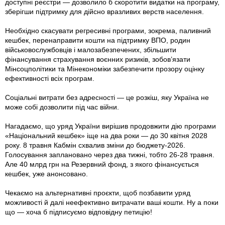
доступні реєстри — дозволило б скоротити видатки на програму,
зберігши підтримку для дійсно вразливих верств населення.
Необхідно скасувати регресивні програми, зокрема, паливний
кешбек, перенаправити кошти на підтримку ВПО, родин
військовослужбовців і малозабезпечених, збільшити
фінансування страхування воєнних ризиків, зобов’язати
Мінсоцполітики та Мінекономіки забезпечити прозору оцінку
ефективності всіх програм.
Соціальні витрати без адресності — це розкіш, яку Україна не
може собі дозволити під час війни.
Нагадаємо, що уряд України вирішив продовжити дію програми
«Національний кешбек» іще на два роки — до 30 квітня 2028
року. 8 травня Кабмін схвалив зміни до бюджету-2026.
Голосування заплановано через два тижні, тобто 26-28 травня.
Але 40 млрд грн на Резервний фонд, з якого фінансується
кешбек, уже анонсовано.
Чекаємо на альтернативні проєкти, щоб позбавити уряд
можливості й далі неефективно витрачати ваші кошти. Ну а поки
що — хоча б підписуємо відповідну петицію!