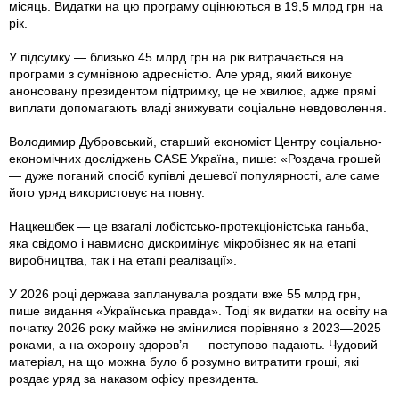
місяць. Видатки на цю програму оцінюються в 19,5 млрд грн на
рік.
У підсумку — близько 45 млрд грн на рік витрачається на
програми з сумнівною адресністю. Але уряд, який виконує
анонсовану президентом підтримку, це не хвилює, адже прямі
виплати допомагають владі знижувати соціальне невдоволення.
Володимир Дубровський, старший економіст Центру соціально-
економічних досліджень CASE Україна, пише: «Роздача грошей
— дуже поганий спосіб купівлі дешевої популярності, але саме
його уряд використовує на повну.
Нацкешбек — це взагалі лобістсько-протекціоністська ганьба,
яка свідомо і навмисно дискримінує мікробізнес як на етапі
виробництва, так і на етапі реалізації».
У 2026 році держава запланувала роздати вже 55 млрд грн,
пише видання «Українська правда». Тоді як видатки на освіту на
початку 2026 року майже не змінилися порівняно з 2023—2025
роками, а на охорону здоров’я — поступово падають. Чудовий
матеріал, на що можна було б розумно витратити гроші, які
роздає уряд за наказом офісу президента.